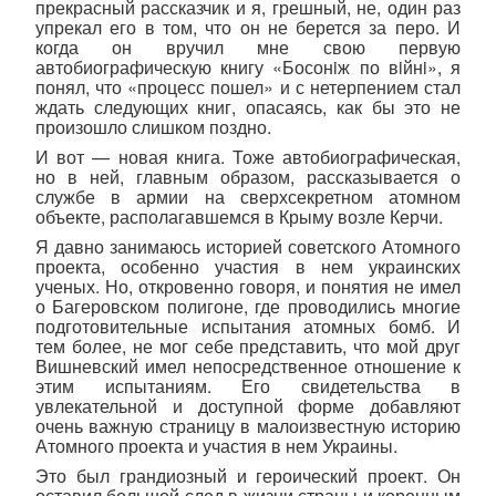
прекрасный рассказчик и я, грешный, не, один раз
упрекал его в том, что он не берется за перо. И
когда он вручил мне свою первую
автобиографическую книгу «Босонiж по вiйнi», я
понял, что «процесс пошел» и с нетерпением стал
ждать следующих книг, опасаясь, как бы это не
произошло слишком поздно.
И вот — новая книга. Тоже автобиографическая,
но в ней, главным образом, рассказывается о
службе в армии на сверхсекретном атомном
объекте, располагавшемся в Крыму возле Керчи.
Я давно занимаюсь историей советского Атомного
проекта, особенно участия в нем украинских
ученых. Но, откровенно говоря, и понятия не имел
о Багеровском полигоне, где проводились многие
подготовительные испытания атомных бомб. И
тем более, не мог себе представить, что мой друг
Вишневский имел непосредственное отношение к
этим испытаниям. Его свидетельства в
увлекательной и доступной форме добавляют
очень важную страницу в малоизвестную историю
Атомного проекта и участия в нем Украины.
Это был грандиозный и героический проект. Он
оставил большой след в жизни страны и коренным