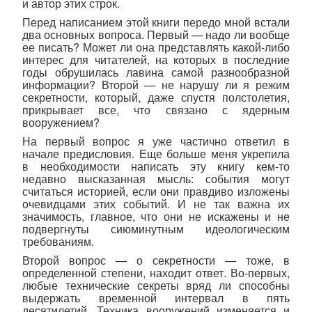
и автор этих строк.
Перед написанием этой книги передо мной встали
два основных вопроса. Первый — надо ли вообще
ее писать? Может ли она представлять какой-либо
интерес для читателей, на которых в последние
годы обрушилась лавина самой разнообразной
информации? Второй — не нарушу ли я режим
секретности, который, даже спустя полстолетия,
прикрывает все, что связано с ядерным
вооружением?
На первый вопрос я уже частично ответил в
начале предисловия. Еще больше меня укрепила
в необходимости написать эту книгу кем-то
недавно высказанная мысль: события могут
считаться историей, если они правдиво изложены
очевидцами этих событий. И не так важна их
значимость, главное, что они не искажены и не
подвергнуты сиюминутным идеологическим
требованиям.
Второй вопрос — о секретности — тоже, в
определенной степени, находит ответ. Во-первых,
любые технические секреты вряд ли способны
выдержать временной интервал в пять
десятилетий. Техника вооружений изменяется и