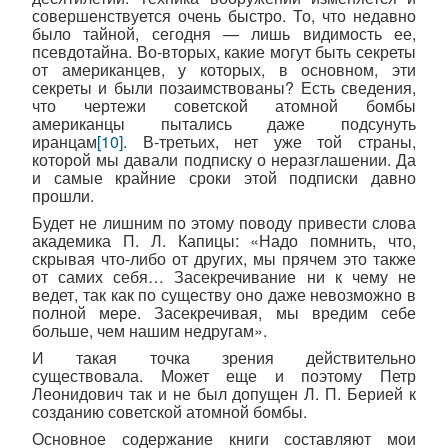
совершенствуется очень быстро. То, что недавно
было тайной, сегодня — лишь видимость ее,
псевдотайна. Во-вторых, какие могут быть секреты
от американцев, у которых, в основном, эти
секреты и были позаимствованы? Есть сведения,
что чертежи советской атомной бомбы
американцы пытались даже подсунуть
иранцам
[10]
. В-третьих, нет уже той страны,
которой мы давали подписку о неразглашении. Да
и самые крайние сроки этой подписки давно
прошли.
Будет не лишним по этому поводу привести слова
академика П. Л. Капицы: «Надо помнить, что,
скрывая что-либо от других, мы прячем это также
от самих себя… Засекречивание ни к чему не
ведет, так как по существу оно даже невозможно в
полной мере. Засекречивая, мы вредим себе
больше, чем нашим недругам».
И такая точка зрения действительно
существовала. Может еще и поэтому Петр
Леонидович так и не был допущен Л. П. Берией к
созданию советской атомной бомбы.
Основное содержание книги составляют мои