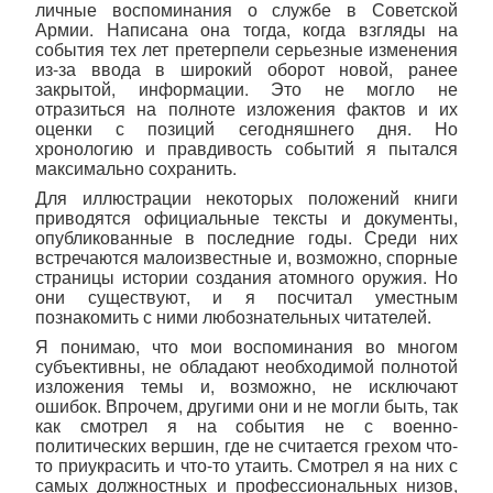
личные воспоминания о службе в Советской
Армии. Написана она тогда, когда взгляды на
события тех лет претерпели серьезные изменения
из-за ввода в широкий оборот новой, ранее
закрытой, информации. Это не могло не
отразиться на полноте изложения фактов и их
оценки с позиций сегодняшнего дня. Но
хронологию и правдивость событий я пытался
максимально сохранить.
Для иллюстрации некоторых положений книги
приводятся официальные тексты и документы,
опубликованные в последние годы. Среди них
встречаются малоизвестные и, возможно, спорные
страницы истории создания атомного оружия. Но
они существуют, и я посчитал уместным
познакомить с ними любознательных читателей.
Я понимаю, что мои воспоминания во многом
субъективны, не обладают необходимой полнотой
изложения темы и, возможно, не исключают
ошибок. Впрочем, другими они и не могли быть, так
как смотрел я на события не с военно-
политических вершин, где не считается грехом что-
то приукрасить и что-то утаить. Смотрел я на них с
самых должностных и профессиональных низов,