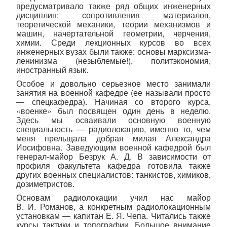
предусматривало также ряд общих инженерных
дисциплин: сопротивления материалов,
теоретической механики, теории механизмов и
машин, начертательной геометрии, черчения,
химии. Среди лекционных курсов во всех
инженерных вузах были также: основы марксизма-
ленинизма (незыблемые!), политэкономия,
иностранный язык.
Особое и довольно серьезное место занимали
занятия на военной кафедре (ее называли просто
— спецкафедра). Начиная со второго курса,
«военке» был посвящен один день в неделю.
Здесь мы осваивали основную военную
специальность — радиолокацию, именно то, чем
меня прельщала добрая милая Александра
Иосифовна. Заведующим военной кафедрой был
генерал-майор Безрук А. Д. В зависимости от
профиля факультета кафедра готовила также
других военных специалистов: танкистов, химиков,
дозиметристов.
Основам радиолокации учил нас майор
В. И. Романов, а конкретным радиолокационным
установкам — капитан Е. Я. Чепа. Читались также
курсы тактики и топографии. Большое внимание