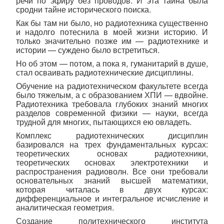
речи по эфиру без проводов. И эта тайна была
сродни тайне исторического поиска.
Как бы там ни было, но радиотехника существенно
и надолго потеснила в моей жизни историю. И
только значительно позже им — радиотехнике и
истории — суждено было встретиться.
Но об этом — потом, а пока я, гуманитарий в душе,
стал осваивать радиотехнические дисциплины.
Обучение на радиотехническом факультете всегда
было тяжелым, а с образованием ХПИ — вдвойне.
Радиотехника требовала глубоких знаний многих
разделов современной физики — науки, всегда
трудной для многих, пытающихся ею овладеть.
Комплекс радиотехнических дисциплин
базировался на трех фундаментальных курсах:
теоретических основах радиотехники,
теоретических основах электротехники и
распространения радиоволн. Все они требовали
основательных знаний высшей математики,
которая читалась в двух курсах:
дифференциальное и интегральное исчисление и
аналитическая геометрия.
Создание политехнического института