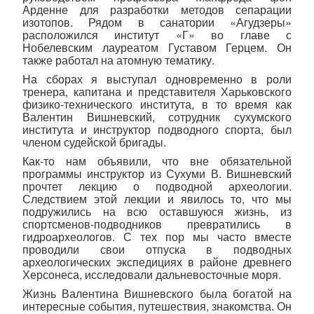
Арденне для разработки методов сепарации
изотопов. Рядом в санатории «Агудзеры»
расположился институт «Г» во главе с
Нобелевским лауреатом Густавом Герцем. Он
также работал на атомную тематику.
На сборах я выступал одновременно в роли
тренера, капитана и представителя Харьковского
физико-технического института, в то время как
Валентин Вишневский, сотрудник сухумского
института и инструктор подводного спорта, был
членом судейской бригады.
Как-то нам объявили, что вне обязательной
программы инструктор из Сухуми В. Вишневский
прочтет лекцию о подводной археологии.
Следствием этой лекции и явилось то, что мы
подружились на всю оставшуюся жизнь, из
спортсменов-подводников превратились в
гидроархеологов. С тех пор мы часто вместе
проводили свои отпуска в подводных
археологических экспедициях в районе древнего
Херсонеса, исследовали дальневосточные моря.
Жизнь Валентина Вишневского была богатой на
интересные события, путешествия, знакомства. Он