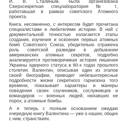
И. В. Сталиным, была организована
Сверхсекретная спецлаборатория № 1,
работавшая в рамках советского Атомного
проекта.
Книга, несомненно, с интересом будет прочитана
специалистами и любителями истории. В ней с
документальной точностью излагаются этапы
создания, изучения и освоения первых атомных
бомб Советского Союза, убедительно отражена
роль советской разведки в добывании
американских атомных секретов, подробно
анализируется противоречивая история лишения
Украины ядерного статуса в 90-х годах прошлого
столетия. Валентин, описывая один из этапов
своей биографии, приводит небезынтересные
подробности жизни секретного гарнизона того
времени, показывает характеры и манеры
поведения своих соучеников, сослуживцев и
командиров — военных людей, нюхавших не
порох, а атомные бомбы.
А я теперь с полным основанием ожидаю
очередную книгу Валентина — уже о наших, общих
с ним, странствиях.