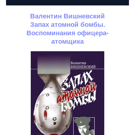
Валентин Вишневский
Запах атомной бомбы.
Воспоминания офицера-
атомщика