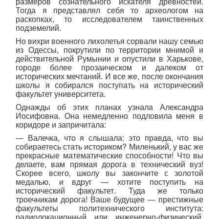
размеров сознательного искателя древностей.
Тогда я представлял себя то археологом на
раскопках, то исследователем таинственных
подземелий.
Но вихри военного лихолетья сорвали нашу семью
из Одессы, покрутили по территории мнимой и
действительной Румынии и опустили в Харькове,
городе более прозаическом и далеком от
исторических мечтаний. И все же, после окончания
школы я собирался поступать на исторический
факультет университета.
Однажды об этих планах узнала Александра
Иосифовна. Она немедленно подловила меня в
коридоре и запричитала:
— Валечка, что я слышала: это правда, что вы
собираетесь стать историком? Миленький, у вас же
прекрасные математические способности! Что вы
делаете, вам прямая дорога в технический вуз!
Скорее всего, школу вы закончите с золотой
медалью, и вдруг — хотите поступить на
исторический факультет. Туда же только
троечникам дорога! Ваше будущее — престижные
факультеты политехнического института:
радиолокационный или инженерно-физический.