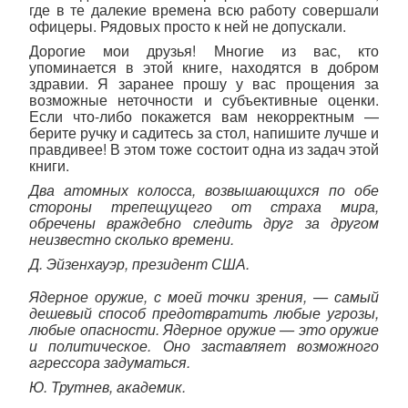
где в те далекие времена всю работу совершали
офицеры. Рядовых просто к ней не допускали.
Дорогие мои друзья! Многие из вас, кто
упоминается в этой книге, находятся в добром
здравии. Я заранее прошу у вас прощения за
возможные неточности и субъективные оценки.
Если что-либо покажется вам некорректным —
берите ручку и садитесь за стол, напишите лучше и
правдивее! В этом тоже состоит одна из задач этой
книги.
Два атомных колосса, возвышающихся по обе
стороны трепещущего от страха мира,
обречены враждебно следить друг за другом
неизвестно сколько времени.
Д. Эйзенхауэр, президент США.
Ядерное оружие, с моей точки зрения, — самый
дешевый способ предотвратить любые угрозы,
любые опасности. Ядерное оружие — это оружие
и политическое. Оно заставляет возможного
агрессора задуматься.
Ю. Трутнев, академик.