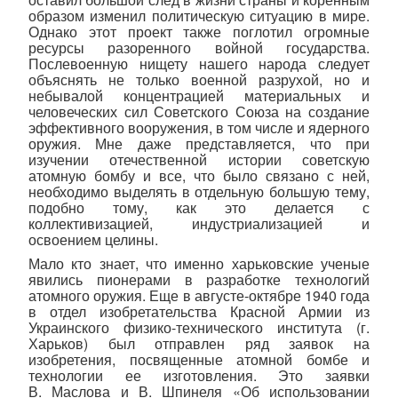
образом изменил политическую ситуацию в мире.
Однако этот проект также поглотил огромные
ресурсы разоренного войной государства.
Послевоенную нищету нашего народа следует
объяснять не только военной разрухой, но и
небывалой концентрацией материальных и
человеческих сил Советского Союза на создание
эффективного вооружения, в том числе и ядерного
оружия. Мне даже представляется, что при
изучении отечественной истории советскую
атомную бомбу и все, что было связано с ней,
необходимо выделять в отдельную большую тему,
подобно тому, как это делается с
коллективизацией, индустриализацией и
освоением целины.
Мало кто знает, что именно харьковские ученые
явились пионерами в разработке технологий
атомного оружия. Еще в августе-октябре 1940 года
в отдел изобретательства Красной Армии из
Украинского физико-технического института (г.
Харьков) был отправлен ряд заявок на
изобретения, посвященные атомной бомбе и
технологии ее изготовления. Это заявки
В. Маслова и В. Шпинеля «Об использовании