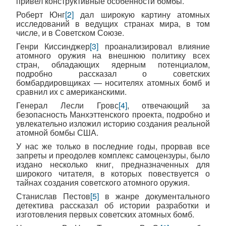
привел конструктивные особенности бомбы.
Роберт Юнг
[2]
дал широкую картину атомных
исследований в ведущих странах мира, в том
числе, и в Советском Союзе.
Генри Киссинджер
[3]
проанализировал влияние
атомного оружия на внешнюю политику всех
стран, обладающих ядерным потенциалом,
подробно рассказал о советских
бомбардировщиках — носителях атомных бомб и
сравнил их с американскими.
Генерал Лесли Гровс
[4]
, отвечающий за
безопасность Манхэттенского проекта, подробно и
увлекательно изложил историю создания реальной
атомной бомбы США.
У нас же только в последние годы, прорвав все
запреты и преодолев комплекс самоцензуры, было
издано несколько книг, предназначенных для
широкого читателя, в которых повествуется о
тайнах создания советского атомного оружия.
Станислав Пестов
[5]
в жанре документального
детектива рассказал об истории разработки и
изготовления первых советских атомных бомб.