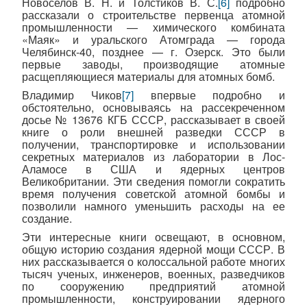
Новоселов В. Н. и Толстиков В. С.
[6]
подробно
рассказали о строительстве первенца атомной
промышленности — химического комбината
«Маяк» и уральского Атомграда — города
Челябинск-40, позднее — г. Озерск. Это были
первые заводы, производящие атомные
расщепляющиеся материалы для атомных бомб.
Владимир Чиков
[7]
впервые подробно и
обстоятельно, основываясь на рассекреченном
досье № 13676 КГБ СССР, рассказывает в своей
книге о роли внешней разведки СССР в
получении, транспортировке и использовании
секретных материалов из лаборатории в Лос-
Аламосе в США и ядерных центров
Великобритании. Эти сведения помогли сократить
время получения советской атомной бомбы и
позволили намного уменьшить расходы на ее
создание.
Эти интересные книги освещают, в основном,
общую историю создания ядерной мощи СССР. В
них рассказывается о колоссальной работе многих
тысяч ученых, инженеров, военных, разведчиков
по сооружению предприятий атомной
промышленности, конструировании ядерного