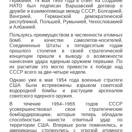
Германия. 14 мая 1955 года в ответ на создание
НАТО был подписан Варшавский договор о
дружбе и взаимопомощи между СССР, Болгарией,
Венгрией, Германской демократической
республикой, Польшей, Румынией, Чехословакией
и Албанией.
Пользуясь преимуществом в численности атомных
бомб и качестве самолетов-носителей,
Соединенные Штаты к пятидесятым годам
прошлого столетия в своей стратегической
концепции пришли к выводу о возможности
нанесения удара ядерным оружием первыми. По
их расчетам это могло привести к победе над
СССР всего за две-четыре недели.
Однако уже в мае 1954 года военные стратеги
США были встревожены взрывом советской
водородной бомбы и растущим арсеналом
советского ядерного оружия.
В течение 1954–1955 годов СССР
усовершенствовал свои стратегические
бомбардировщики, которые теперь обладали
способностью нанести ответный удар по
территории США. Впервые роли поменялись, и
американцы столкнулись с угрозой атомного