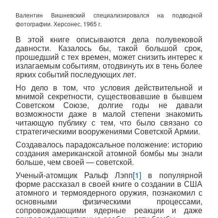
Валентин Вишневский специализировался на подводной
фотографии. Херсонес, 1965 г.
В этой книге описываются дела полувековой
давности. Казалось бы, такой большой срок,
прошедший с тех времен, может снизить интерес к
излагаемым событиям, отодвинуть их в тень более
ярких событий последующих лет.
Но дело в том, что условия действительной и
мнимой секретности, существовавшие в бывшем
Советском Союзе, долгие годы не давали
возможности даже в малой степени знакомить
читающую публику с тем, что было связано со
стратегическими вооружениями Советской Армии.
Создавалось парадоксальное положение: историю
создания американской атомной бомбы мы знали
больше, чем своей — советской.
Ученый-атомщик Ральф Лэпп
[1]
в популярной
форме рассказал в своей книге о создании в США
атомного и термоядерного оружия, познакомил с
основными физическими процессами,
сопровождающими ядерные реакции и даже