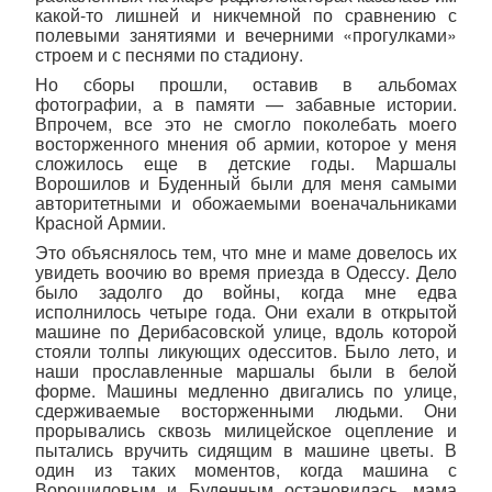
какой-то лишней и никчемной по сравнению с
полевыми занятиями и вечерними «прогулками»
строем и с песнями по стадиону.
Но сборы прошли, оставив в альбомах
фотографии, а в памяти — забавные истории.
Впрочем, все это не смогло поколебать моего
восторженного мнения об армии, которое у меня
сложилось еще в детские годы. Маршалы
Ворошилов и Буденный были для меня самыми
авторитетными и обожаемыми военачальниками
Красной Армии.
Это объяснялось тем, что мне и маме довелось их
увидеть воочию во время приезда в Одессу. Дело
было задолго до войны, когда мне едва
исполнилось четыре года. Они ехали в открытой
машине по Дерибасовской улице, вдоль которой
стояли толпы ликующих одесситов. Было лето, и
наши прославленные маршалы были в белой
форме. Машины медленно двигались по улице,
сдерживаемые восторженными людьми. Они
прорывались сквозь милицейское оцепление и
пытались вручить сидящим в машине цветы. В
один из таких моментов, когда машина с
Ворошиловым и Буденным остановилась, мама