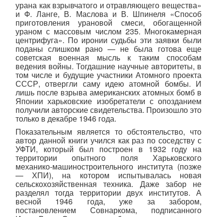
урана как взрывчатого и отравляющего вещества»
и Ф. Ланге, В. Маслова и В. Шпинеля «Способ
приготовления урановой смеси, обогащенной
ураном с массовым числом 235. Многокамерная
центрифуга». По иронии судьбы эти заявки были
поданы слишком рано — не была готова еще
советская военная мысль к таким способам
ведения войны. Тогдашние научные авторитеты, в
том числе и будущие участники Атомного проекта
СССР, отвергли саму идею атомной бомбы. И
лишь после взрыва американских атомных бомб в
Японии харьковские изобретатели с опозданием
получили авторские свидетельства. Произошло это
только в декабре 1946 года.
Показательным является то обстоятельство, что
автор данной книги учился как раз по соседству с
УФТИ, который был построен в 1932 году на
территории опытного поля Харьковского
механико-машиностроительного института (позже
— ХПИ), на котором испытывалась новая
сельскохозяйственная техника. Даже забор не
разделял тогда территории двух институтов. А
весной 1946 года, уже за забором,
постановлением Совнаркома, подписанного