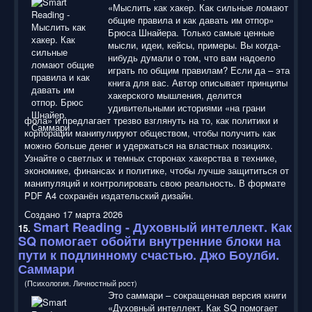
«Мыслить как хакер. Как сильные ломают
общие правила и как давать им отпор»
Брюса Шнайера. Только самые ценные
мысли, идеи, кейсы, примеры. Вы когда-
нибудь думали о том, что вам надоело
играть по общим правилам? Если да – эта
книга для вас. Автор описывает принципы
хакерского мышления, делится
удивительными историями «на грани
фола» и предлагает трезво взглянуть на то, как политики и
корпорации манипулируют обществом, чтобы получить как
можно больше денег и удержаться на властных позициях.
Узнайте о светлых и темных сторонах хакерства в технике,
экономике, финансах и политике, чтобы лучше защититься от
манипуляций и контролировать свою реальность. В формате
PDF A4 сохранён издательский дизайн.
Создано 17 марта 2026
Smart Reading
- Духовный интеллект. Как
15.
SQ помогает обойти внутренние блоки на
пути к подлинному счастью. Джо Боулби.
Саммари
(Психология. Личностный рост)
Это саммари – сокращенная версия книги
«Духовный интеллект. Как SQ помогает