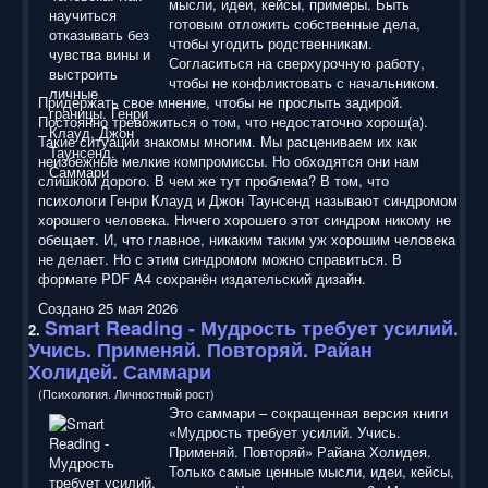
мысли, идеи, кейсы, примеры. Быть
готовым отложить собственные дела,
чтобы угодить родственникам.
Согласиться на сверхурочную работу,
чтобы не конфликтовать с начальником.
Придержать свое мнение, чтобы не прослыть задирой.
Постоянно тревожиться о том, что недостаточно хорош(а).
Такие ситуации знакомы многим. Мы расцениваем их как
неизбежные мелкие компромиссы. Но обходятся они нам
слишком дорого. В чем же тут проблема? В том, что
психологи Генри Клауд и Джон Таунсенд называют синдромом
хорошего человека. Ничего хорошего этот синдром никому не
обещает. И, что главное, никаким таким уж хорошим человека
не делает. Но с этим синдромом можно справиться. В
формате PDF A4 сохранён издательский дизайн.
Создано 25 мая 2026
Smart Reading
- Мудрость требует усилий.
2.
Учись. Применяй. Повторяй. Райан
Холидей. Саммари
(Психология. Личностный рост)
Это саммари – сокращенная версия книги
«Мудрость требует усилий. Учись.
Применяй. Повторяй» Райана Холидея.
Только самые ценные мысли, идеи, кейсы,