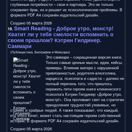
глубинные потребности – свои и партнера. Это не только
сохраняет брак, но и решает их психологические проблемы. В
формате PDF A4 сохранён издательский дизайн.
Создано 05 марта 2026
Smart Reading
- Доброе утро, монстр!
19.
Хватит ли у тебя смелости вспомнить о
своем прошлом? Кэтрин Гилдинер.
Саммари
(Публицистика. Биографии и Мемуары)
Это саммари – сокращенная версия книги.
Только самые ценные мысли, идеи, кейсы,
примеры. Влияние матери с нарушенной
привязанностью, родителя-алкоголика,
нарцисса, психопата и садиста – далеко не
полный перечень того, что пришлось
пережить пяти героям книги клинического
психолога Кэтрин Гилдинер «Доброе утро,
монстр!». Она проливает свет на стратегии
преодоления трудностей уязвимых, но
стойких и храбрых людей. А также показывает, что каждый,
кто этого хочет, может стать настоящим героем собственной
истории. В формате PDF A4 сохранён издательский дизайн.
Создано 05 марта 2026