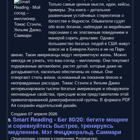
Только самые ценные мысли, идеи, кейсы,
примеры. Эта книга – детальное
развенчание устойчивых стереотипов о
богатстве и бедности. Обыватели судят
обо всех богачах, наблюдая за медийными
персонами с их эпатажным поведением и
манерой сорить деньгами. Однако
большинство богатых людей в США живут
вовсе не в Беверли-Хиллз и не на Парк-
авеню. Такие американцы ведут неприметную жизнь. Можно
никогда не узнать, что ваш сосед – миллионер. Они покупают
подержанные автомобили, растят детей, которые даже не
догадываются, насколько обеспечены их семьи. Они
отвергают стиль жизни, основанный на показном блеске и
неоправданных расходах. Томас Стэнли и Уильям Данко
интервьюировали тысячи богатых американцев и обнаружили
неочевидные свойства, присущие всем представителям этой
привилегированной демографической группы. В формате PDF
A4 сохранён издательский дизайн.
Создано 07 апреля 2026
Smart Reading
- Бег 80/20: бегите мощнее
9.
и соревнуйтесь быстрее, тренируясь
медленнее. Мэт Фицджеральд. Саммари
(Энциклопедии, словари и справочники. Руководства)