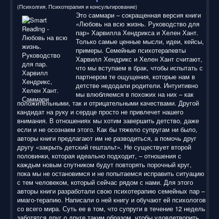
(Психолгия. Психотерапия и консультирование)
Это саммари – сокращенная версия книги
«Любовь на всю жизнь. Руководство для
пар» Харвилла Хендрикса и Хелен Хант.
Только самые ценные мысли, идеи, кейсы,
примеры. Семейные психотерапевты
Харвилл Хендрикс и Хелен Хант считают,
что мы вступаем в брак, чтобы испытать с
партнером те ощущения, которые нам в
детстве недодали родители. Интуитивно
мы влюбляемся в похожих на них – как
положительными, так и отрицательными качествами. Другой
кандидат на руку и сердце просто не привлечет нашего
внимания. В отношениях мы хотим завершить детство, даже
если и не осознаем этого. Как бы тяжело супругам ни было,
авторы книги предлагают им не разводиться, а помочь друг
другу «закрыть детский гештальт». Не существует второй
половинки, которая идеально подходит, – отношения с
каждым новым спутником будут повторять порочный круг,
пока мы не остановимся и не попытаемся исправить ситуацию
с тем человеком, который сейчас рядом с нами. Для этого
авторы книги разработали свою психотерапию семейных пар –
имаго-терапию. Написали о ней книгу и обучают ей психологов
со всего мира. Суть ее в том, что супруги в течение 12 недель
заботятся друг о друге таким образом, чтобы удовлетворить