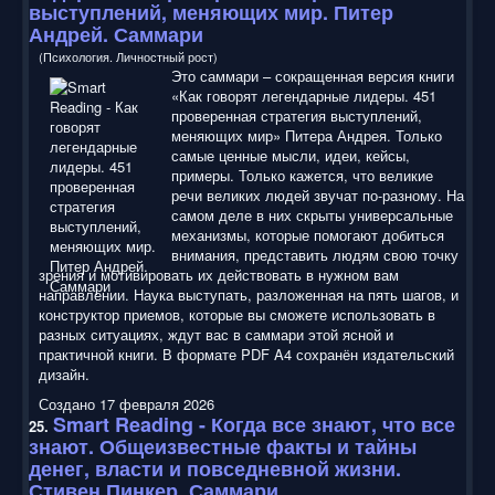
выступлений, меняющих мир. Питер
Андрей. Саммари
(Психология. Личностный рост)
Это саммари – сокращенная версия книги
«Как говорят легендарные лидеры. 451
проверенная стратегия выступлений,
меняющих мир» Питера Андрея. Только
самые ценные мысли, идеи, кейсы,
примеры. Только кажется, что великие
речи великих людей звучат по-разному. На
самом деле в них скрыты универсальные
механизмы, которые помогают добиться
внимания, представить людям свою точку
зрения и мотивировать их действовать в нужном вам
направлении. Наука выступать, разложенная на пять шагов, и
конструктор приемов, которые вы сможете использовать в
разных ситуациях, ждут вас в саммари этой ясной и
практичной книги. В формате PDF A4 сохранён издательский
дизайн.
Создано 17 февраля 2026
Smart Reading
- Когда все знают, что все
25.
знают. Общеизвестные факты и тайны
денег, власти и повседневной жизни.
Стивен Пинкер. Саммари