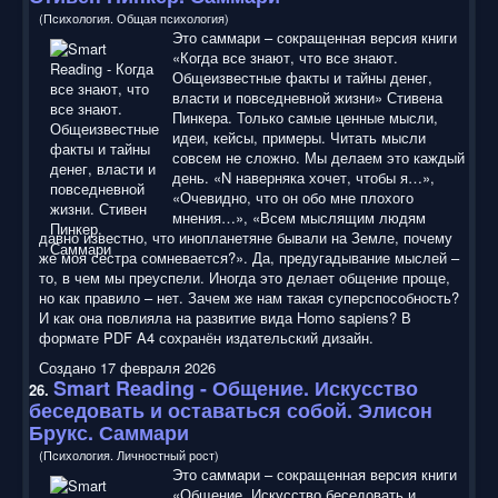
(Психология. Общая психология)
Это саммари – сокращенная версия книги
«Когда все знают, что все знают.
Общеизвестные факты и тайны денег,
власти и повседневной жизни» Стивена
Пинкера. Только самые ценные мысли,
идеи, кейсы, примеры. Читать мысли
совсем не сложно. Мы делаем это каждый
день. «N наверняка хочет, чтобы я…»,
«Очевидно, что он обо мне плохого
мнения…», «Всем мыслящим людям
давно известно, что инопланетяне бывали на Земле, почему
же моя сестра сомневается?». Да, предугадывание мыслей –
то, в чем мы преуспели. Иногда это делает общение проще,
но как правило – нет. Зачем же нам такая суперспособность?
И как она повлияла на развитие вида Homo sapiens? В
формате PDF A4 сохранён издательский дизайн.
Создано 17 февраля 2026
Smart Reading
- Общение. Искусство
26.
беседовать и оставаться собой. Элисон
Брукс. Саммари
(Психология. Личностный рост)
Это саммари – сокращенная версия книги
«Общение. Искусство беседовать и