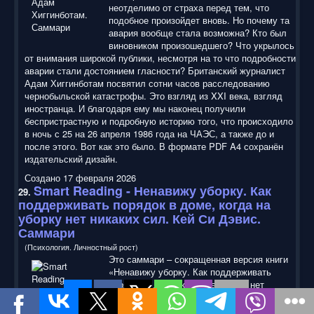
неотделимо от страха перед тем, что
подобное произойдет вновь. Но почему та
авария вообще стала возможна? Кто был
виновником произошедшего? Что укрылось
от внимания широкой публики, несмотря на то что подробности
аварии стали достоянием гласности? Британский журналист
Адам Хиггинботам посвятил сотни часов расследованию
чернобыльской катастрофы. Это взгляд из XXI века, взгляд
иностранца. И благодаря ему мы наконец получили
беспристрастную и подробную историю того, что происходило
в ночь с 25 на 26 апреля 1986 года на ЧАЭС, а также до и
после этого. Вот как это было. В формате PDF A4 сохранён
издательский дизайн.
Создано 17 февраля 2026
Smart Reading
- Ненавижу уборку. Как
29.
поддерживать порядок в доме, когда на
уборку нет никаких сил. Кей Си Дэвис.
Саммари
(Психология. Личностный рост)
Это саммари – сокращенная версия книги
«Ненавижу уборку. Как поддерживать
порядок в доме, когда на уборку нет
никаких сил» Кей Си Дэвис. Только самые
ценные мысли, идеи, кейсы, примеры. Ваш