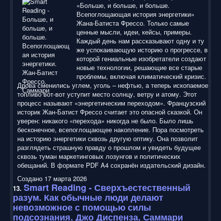
«Больше, и больше, и больше.
Всепоглощающая история энергетики»
Жана-Батиста Фрессо. Только самые
ценные мысли, идеи, кейсы, примеры.
Каждый день нам рассказывают одну и ту
же успокаивающую историю о прогрессе, в
которой гениальные изобретатели создают
новые технологии, решающие все старые
проблемы, включая климатический кризис.
Дрова сменились углем, уголь – нефтью, а теперь ископаемое
топливо вот-вот уступит место солнцу, ветру и атому. Этот
процесс называют «энергетическим переходом». Французский
историк Жан-Батист Фрессо считает это опасной сказкой. Он
уверен: никакого «перехода» никогда не было. Было лишь
бесконечное, всепоглощающее накопление. Пора посмотреть
на историю энергетики сквозь другую оптику. Она позволит
разглядеть страшную правду о прошлом и увидеть будущее
сквозь туман маркетинговых лозунгов и политических
обещаний. В формате PDF A4 сохранён издательский дизайн.
Создано 17 марта 2026
Smart Reading
- Сверхъестественный
13.
разум. Как обычные люди делают
невозможное с помощью силы
подсознания. Джо Диспенза. Саммари