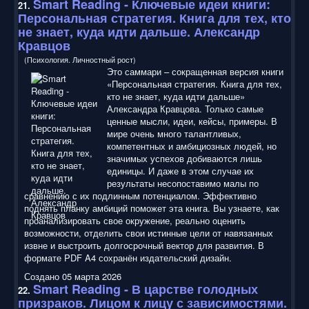
Smart Reading
- Ключевые идеи книги:
21.
Персональная стратегия. Книга для тех, кто
не знает, куда идти дальше. Александр
Кравцов
(Психология. Личностный рост)
Это саммари – сокращенная версия книги
«Персональная стратегия. Книга для тех,
кто не знает, куда идти дальше»
Александра Кравцова. Только самые
ценные мысли, идеи, кейсы, примеры. В
мире очень много талантливых,
компетентных и амбициозных людей, но
значимых успехов добиваются лишь
единицы. И даже в этом случае их
результаты несопоставимо малы по
сравнению с их подлинным потенциалом. Эффективно
поднять планку амбиций поможет эта книга. Вы узнаете, как
проанализировать свое окружение, реально оценить
возможности, отделить свои истинные цели от навязанных
извне и выстроить долгосрочный вектор для развития. В
формате PDF A4 сохранён издательский дизайн.
Создано 05 марта 2026
Smart Reading
- В царстве голодных
22.
призраков. Лицом к лицу с зависимостями.