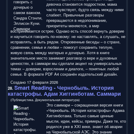
девочка становится подростком, мама
часто чувствует, будто связь между ними
слабеет. Привычные разговоры
превращаются в недопонимание,
приоритеты меняются, а мир
воспринимается острее. Однако есть способ вернуть доверие
и научиться говорить по-новому: не наставлять, а слушать, не
исправлять, а быть рядом. Откровенные беседы – о страхе,
сравнении, семье и любви – помогут сохранить теплую,
живую связь между матерью и дочерью. Хотя в книге
значительное место занимает разговор о вере и духовных
ценностях, в саммари мы сделали акцент на универсальных
темах – доверии, взрослении и диалоге, – понятных любой
семье. В формате PDF A4 сохранён издательский дизайн.
Создано 17 февраля 2026
Smart Reading
- Чернобыль. История
28.
катастрофы. Адам Хиггинботам. Саммари
(Публицистика. Документальная литература)
Это саммари – сокращенная версия книги
«Чернобыль. История катастрофы» Адама
Хиггинботама. Только самые ценные
мысли, идеи, кейсы, примеры. Даже те, кто
родился уже в XXI веке, знают об аварии
на Чернобыльской АЭС. Это знание