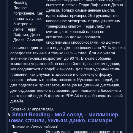
быстрее и легче» Терри Лафлина и Джона
Делвза. Только самые ценные мысли,
идеи, кейсы, примеры. Это руководство,
написанное экспертом с тридцатилетним
тренерским опытом. Терри Лафлин
считает, что хороший пловец не
обязательно должен обладать
спортивными способностями, но должен
правильно двигаться в воде. Для профессионала 70 % успеха
определяет техника и только 30 % – сила. Для любителя
значение техники возрастает до 90 %. В книге собраны
комплексы упражнений на основе йоги. Даны рекомендации,
как соединиться с водой и выбрать для себя удобный стиль
плавания, как улучшить здоровье и спортивную форму,
развить гибкость в любом возрасте. Руководство подойдет
для подготовки триатлетов, пловцов на длинные дистанции,
для оздоровительного плавания, для плавания в бассейне и
на открытой воде. В формате PDF A4 сохранён издательский
дизайн.
Создано 07 апреля 2026
Smart Reading
- Мой сосед – миллионер.
8.
Томас Стэнли, Уильям Данко. Саммари
(Психология. Личностный рост)
Это саммари – сокращенная версия книги.