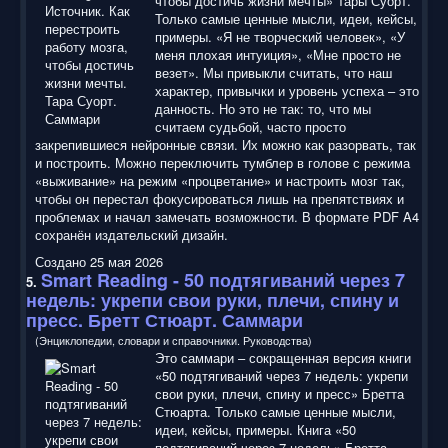
чтобы достичь жизни мечты» Тары Суорт.
Только самые ценные мысли, идеи, кейсы,
примеры. «Я не творческий человек», «У
меня плохая интуиция», «Мне просто не
везет». Мы привыкли считать, что наш
характер, привычки и уровень успеха – это
данность. Но это не так: то, что мы
считаем судьбой, часто просто
закрепившиеся нейронные связи. Их можно как разорвать, так
и построить. Можно переключить тумблер в голове с режима
«выживание» на режим «процветание» и настроить мозг так,
чтобы он перестал фокусироваться лишь на препятствиях и
проблемах и начал замечать возможности. В формате PDF A4
сохранён издательский дизайн.
Создано 25 мая 2026
Smart Reading
- 50 подтягиваний через 7
5.
недель: укрепи свои руки, плечи, спину и
пресс. Бретт Стюарт. Саммари
(Энциклопедии, словари и справочники. Руководства)
Это саммари – сокращенная версия книги
«50 подтягиваний через 7 недель: укрепи
свои руки, плечи, спину и пресс» Бретта
Стюарта. Только самые ценные мысли,
идеи, кейсы, примеры. Книга «50
подтягиваний через 7 недель» Бретта