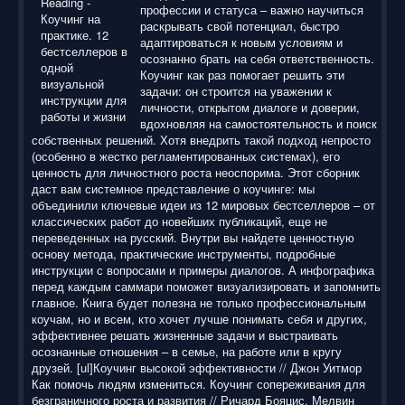
профессии и статуса – важно научиться
раскрывать свой потенциал, быстро
адаптироваться к новым условиям и
осознанно брать на себя ответственность.
Коучинг как раз помогает решить эти
задачи: он строится на уважении к
личности, открытом диалоге и доверии,
вдохновляя на самостоятельность и поиск
собственных решений. Хотя внедрить такой подход непросто
(особенно в жестко регламентированных системах), его
ценность для личностного роста неоспорима. Этот сборник
даст вам системное представление о коучинге: мы
объединили ключевые идеи из 12 мировых бестселлеров – от
классических работ до новейших публикаций, еще не
переведенных на русский. Внутри вы найдете ценностную
основу метода, практические инструменты, подробные
инструкции с вопросами и примеры диалогов. А инфографика
перед каждым саммари поможет визуализировать и запомнить
главное. Книга будет полезна не только профессиональным
коучам, но и всем, кто хочет лучше понимать себя и других,
эффективнее решать жизненные задачи и выстраивать
осознанные отношения – в семье, на работе или в кругу
друзей. [ul]Коучинг высокой эффективности // Джон Уитмор
Как помочь людям измениться. Коучинг сопереживания для
безграничного роста и развития // Ричард Бояцис, Мелвин