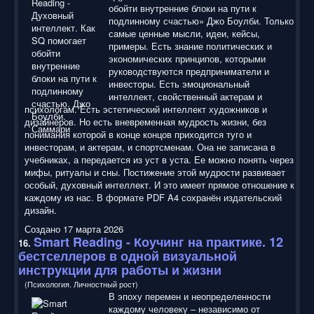
обойти внутренние блоки на пути к
подлинному счастью» Джо Боулби. Только
самые ценные мысли, идеи, кейсы,
примеры. Есть знание политических и
экономических принципов, которыми
руководствуются предприниматели и
инвесторы. Есть эмоциональный
интеллект, свойственный актерам и
психологам. Есть эстетический интеллект художников и
дизайнеров. Но есть вневременная мудрость жизни, без
понимания которой в конце концов приходится туго и
инвесторам, и актерам, и спортсменам. Она не записана в
учебниках, а передается из уст в уста. Ее можно понять через
мифы, ритуалы и сны. Постижение этой мудрости развивает
особый, духовный интеллект. И это имеет прямое отношение к
каждому из нас. В формате PDF A4 сохранён издательский
дизайн.
Создано 17 марта 2026
Smart Reading
- Коучинг на практике. 12
16.
бестселлеров в одной визуальной
инструкции для работы и жизни
(Психология. Личностный рост)
В эпоху перемен и неопределенности
каждому человеку – независимо от