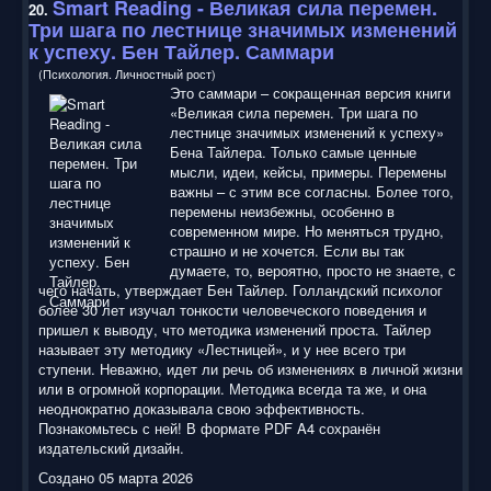
Smart Reading
- Великая сила перемен.
20.
Три шага по лестнице значимых изменений
к успеху. Бен Тайлер. Саммари
(Психология. Личностный рост)
Это саммари – сокращенная версия книги
«Великая сила перемен. Три шага по
лестнице значимых изменений к успеху»
Бена Тайлера. Только самые ценные
мысли, идеи, кейсы, примеры. Перемены
важны – с этим все согласны. Более того,
перемены неизбежны, особенно в
современном мире. Но меняться трудно,
страшно и не хочется. Если вы так
думаете, то, вероятно, просто не знаете, с
чего начать, утверждает Бен Тайлер. Голландский психолог
более 30 лет изучал тонкости человеческого поведения и
пришел к выводу, что методика изменений проста. Тайлер
называет эту методику «Лестницей», и у нее всего три
ступени. Неважно, идет ли речь об изменениях в личной жизни
или в огромной корпорации. Методика всегда та же, и она
неоднократно доказывала свою эффективность.
Познакомьтесь с ней! В формате PDF A4 сохранён
издательский дизайн.
Создано 05 марта 2026