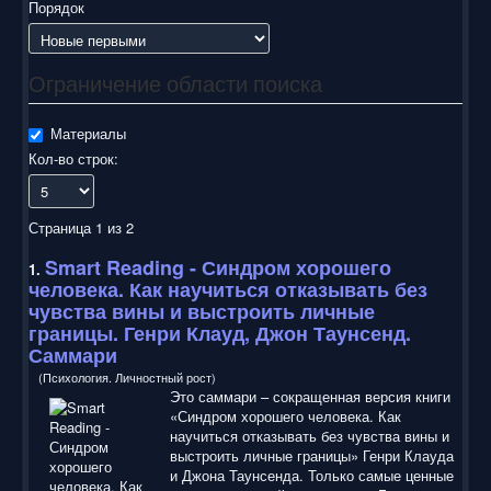
воспользоваться нашим сайтом, найти и скачать нужные
Порядок
Вам электронные книги бесплатно и без регистрации введя
автора, название книги или имя полюбившегося героя в
строку поиска. На нашем сайте для ознакомления можно
Ограничение области поиска
бесплатно
скачать
книги
в электронных форматах fb2,
epub, pdf, rtf, txt, читать онлайн или купить лицензионные
электронные книги. Наш сайт постоянно развивается и
Материалы
пополняется. Надеюсь, Вы станете нашим постоянным
Кол-во строк:
посетителем.
Страница 1 из 2
Smart Reading
- Синдром хорошего
1.
человека. Как научиться отказывать без
чувства вины и выстроить личные
границы. Генри Клауд, Джон Таунсенд.
Саммари
(Психология. Личностный рост)
Это саммари – сокращенная версия книги
«Синдром хорошего человека. Как
научиться отказывать без чувства вины и
выстроить личные границы» Генри Клауда
и Джона Таунсенда. Только самые ценные