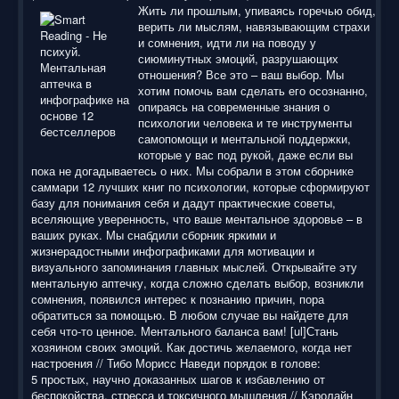
Жить ли прошлым, упиваясь горечью обид,
верить ли мыслям, навязывающим страхи
и сомнения, идти ли на поводу у
сиюминутных эмоций, разрушающих
отношения? Все это – ваш выбор. Мы
хотим помочь вам сделать его осознанно,
опираясь на современные знания о
психологии человека и те инструменты
самопомощи и ментальной поддержки,
которые у вас под рукой, даже если вы
пока не догадываетесь о них. Мы собрали в этом сборнике
саммари 12 лучших книг по психологии, которые сформируют
базу для понимания себя и дадут практические советы,
вселяющие уверенность, что ваше ментальное здоровье – в
ваших руках. Мы снабдили сборник яркими и
жизнерадостными инфографиками для мотивации и
визуального запоминания главных мыслей. Открывайте эту
ментальную аптечку, когда сложно сделать выбор, возникли
сомнения, появился интерес к познанию причин, пора
обратиться за помощью. В любом случае вы найдете для
себя что‐то ценное. Ментального баланса вам! [ul]Стань
хозяином своих эмоций. Как достичь желаемого, когда нет
настроения // Тибо Морисс Наведи порядок в голове:
5 простых, научно доказанных шагов к избавлению от
беспокойства, стресса и токсичного мышления // Кэролайн