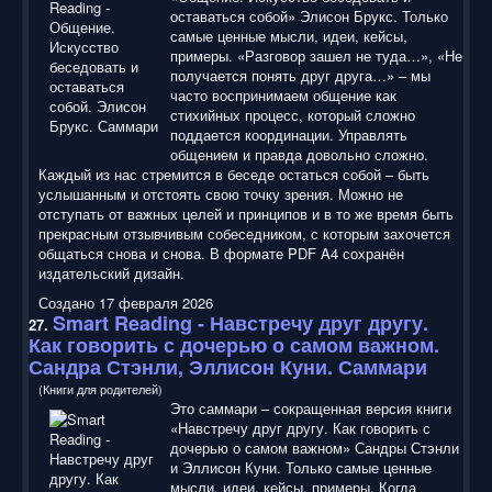
оставаться собой» Элисон Брукс. Только
самые ценные мысли, идеи, кейсы,
примеры. «Разговор зашел не туда…», «Не
получается понять друг друга…» – мы
часто воспринимаем общение как
стихийных процесс, который сложно
поддается координации. Управлять
общением и правда довольно сложно.
Каждый из нас стремится в беседе остаться собой – быть
услышанным и отстоять свою точку зрения. Можно не
отступать от важных целей и принципов и в то же время быть
прекрасным отзывчивым собеседником, с которым захочется
общаться снова и снова. В формате PDF A4 сохранён
издательский дизайн.
Создано 17 февраля 2026
Smart Reading
- Навстречу друг другу.
27.
Как говорить с дочерью о самом важном.
Сандра Стэнли, Эллисон Куни. Саммари
(Книги для родителей)
Это саммари – сокращенная версия книги
«Навстречу друг другу. Как говорить с
дочерью о самом важном» Сандры Стэнли
и Эллисон Куни. Только самые ценные
мысли, идеи, кейсы, примеры. Когда