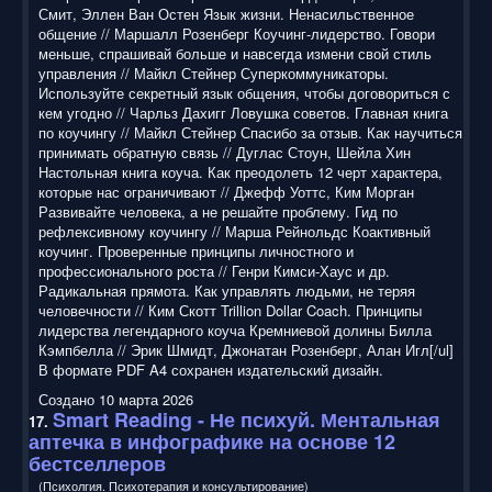
Смит, Эллен Ван Остен Язык жизни. Ненасильственное
общение // Маршалл Розенберг Коучинг-лидерство. Говори
меньше, спрашивай больше и навсегда измени свой стиль
управления // Майкл Стейнер Суперкоммуникаторы.
Используйте секретный язык общения, чтобы договориться с
кем угодно // Чарльз Дахигг Ловушка советов. Главная книга
по коучингу // Майкл Стейнер Спасибо за отзыв. Как научиться
принимать обратную связь // Дуглас Стоун, Шейла Хин
Настольная книга коуча. Как преодолеть 12 черт характера,
которые нас ограничивают // Джефф Уоттс, Ким Морган
Развивайте человека, а не решайте проблему. Гид по
рефлексивному коучингу // Марша Рейнольдс Коактивный
коучинг. Проверенные принципы личностного и
профессионального роста // Генри Кимси-Хаус и др.
Радикальная прямота. Как управлять людьми, не теряя
человечности // Ким Скотт Trillion Dollar Coach. Принципы
лидерства легендарного коуча Кремниевой долины Билла
Кэмпбелла // Эрик Шмидт, Джонатан Розенберг, Алан Игл[/ul]
В формате PDF A4 сохранен издательский дизайн.
Создано 10 марта 2026
Smart Reading
- Не психуй. Ментальная
17.
аптечка в инфографике на основе 12
бестселлеров
(Психолгия. Психотерапия и консультирование)