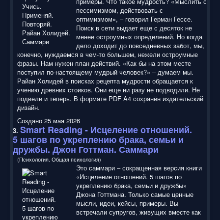
примеры. Что такое мудрость? «Мыслить с
пессимизмом, действовать с
оптимизмом», – говорил Герман Гессе.
Поиск в сети выдает еще с десяток не
менее остроумных определений. Но когда
дело доходит до повседневных забот, мы,
конечно, нуждаемся в чем-то большем, нежели остроумные
фразы. Нам нужен план действий. «Как бы на этом месте
поступил по-настоящему мудрый человек?» – думаем мы.
Райан Холидей в поисках рецепта мудрости обращается к
учению древних стоиков. Они еще ни разу не подводили. Не
подвели и теперь. В формате PDF A4 сохранён издательский
дизайн.
Создано 25 мая 2026
Smart Reading
- Исцеление отношений.
3.
5 шагов по укреплению брака, семьи и
дружбы. Джон Готтман. Саммари
(Психология. Общая психология)
Это саммари – сокращенная версия книги
«Исцеление отношений. 5 шагов по
укреплению брака, семьи и дружбы»
Джона Готтмана. Только самые ценные
мысли, идеи, кейсы, примеры. Вы
встречали супругов, живущих вместе как