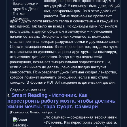
соседи, по привычке, просто потому, что
некуда уйти? У них могут быть дети, общий
быт, прекрасный дом, но в этом доме нет
радости. Такие партнеры не проявляют
друг к другу почти никакого тепла и сочувствия – и каждый из
них одинок. Так было не всегда. Но однажды один поленился
выслушать, а другой обиделся и замкнулся – и отношения
начали остывать. Эмоциональная холодность, возможно,
главная причина, которая разрушает семьи и дружеские связи.
Счета в «эмоциональном банке» пополняются, когда мы чутко
откликаемся на душевные запросы друг друга, сигнализируя,
что человек для нас важен. Когда же мы ведем себя
равнодушно, возникает эмоциональная задолженность, и,
если с ней ничего не делать, рано или поздно наступит
банкротство. Психотерапевт Джон Готтман создал лекарство,
которое поможет вылечить отношения, если в них стало
холодно. В формате PDF A4 сохранён издательский дизайн.
Создано 25 мая 2026
Smart Reading
- Источник. Как
4.
перестроить работу мозга, чтобы достичь
жизни мечты. Тара Суорт. Саммари
(Психология. Личностный рост)
Это саммари – сокращенная версия книги
«Источник. Как перестроить работу мозга,