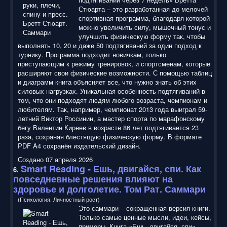
Стюарта – это разработанная до мелочей
спортивная программа, благодаря которой
можно увеличить силу, мышечный тонус и
улучшить физическую форму так, чтобы
выполнять 10, 20 и даже 50 подтягиваний за один подход к
турнику. Программа подходит новичкам, только
приступающим к режиму тренировок, и спортсменам, которые
расширяют свои физические возможности. С помощью таблиц
и диаграмм книга объясняет все, что нужно знать об этих
силовых нагрузках. Уникальная особенность подтягиваний в
том, что они подходят людям любого возраста, чемпионам и
любителям. Так, например, чемпионат 2013 года выиграл 59-
летний Виктор Россинин, а мастер спорта по марафонскому
бегу Валентин Киреев в возрасте 86 лет подтягивается 23
раза, сохраняя блестящую физическую форму. В формате
PDF A4 сохранён издательский дизайн.
Создано 07 апреля 2026
Smart Reading
- Ешь, двигайся, спи. Как
6.
повседневные решения влияют на
здоровье и долголетие. Том Рат. Саммари
(Психология. Личностный рост)
Это саммари – сокращенная версия книги.
Только самые ценные мысли, идеи, кейсы,
примеры. Книга «Ешь, двигайся, спи»