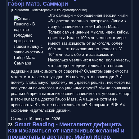
Габор Матэ. Саммари
(Психолгия. Психотерапия и консультирование)
Это саммари – сокращенная версия книги
«В царстве голодных призраков. Лицом к
лицу с зависимостями» Габора Матэ.
Только самые ценные мысли, идеи, кейсы,
примеры. Более 100 млн человек в мире
имеют зависимость от алкоголя, более
60 млн – от психоактивных веществ. У
164 млн есть обе эти зависимости.
Насколько увеличится число, если учесть,
что сегодня медики включают в список
аддикций и зависимость от соцсетей? Объектом зависимости
может стать все что угодно. Но почему это происходит? И
почему глобальную проблему не удается решить, несмотря на
все усилия психологов и социальных служб? Мы не понимаем
реальной причины возникновения зависимости, уверен эксперт
в этой области, доктор Габор Матэ. А чаще не хотим ее
признавать. В чем же она заключается? В формате PDF A4
сохранён издательский дизайн.
Создано 19 февраля 2026
Smart Reading
- Менталитет дефицита.
23.
Как избавиться от навязчивых желаний и
процветать в достатке. Майкл Истер.