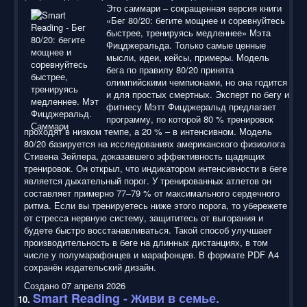
Это саммари – сокращенная версия книги
«Бег 80/20: бегите мощнее и соревнуйтесь
быстрее, тренируясь медленнее» Мэта
Фицджеральда. Только самые ценные
мысли, идеи, кейсы, примеры. Модель
бега по правилу 80/20 принята
олимпийскими чемпионами, но она годится
и для простых смертных. Эксперт по бегу и
фитнесу Мэтт Фицджеральд предлагает
программу, по которой 80 % тренировок
проходят в низком темпе, а 20 % – в интенсивном. Модель
80/20 базируется на исследованиях американского физиолога
Стивена Зейлера, доказавшего эффективность щадящих
тренировок. Он открыл, что индикатором интенсивности в беге
является дыхательный порог. У тренированных атлетов он
составляет примерно 77–79 % от максимального сердечного
ритма. Если вы тренируетесь ниже этого порога, то убережете
от стресса нервную систему, защититесь от выгорания и
будете быстро восстанавливаться. Такой способ улучшает
производительность в беге на длинных дистанциях, в том
числе у полумарафонцев и марафонцев. В формате PDF A4
сохранён издательский дизайн.
Создано 07 апреля 2026
Smart Reading
- Живи в семье.
10.