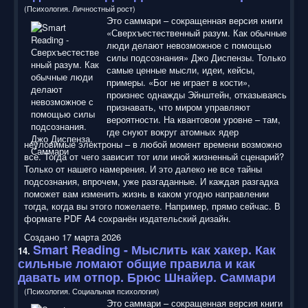
(Психология. Личностный рост)
Это саммари – сокращенная версия книги
«Сверхъестественный разум. Как обычные
люди делают невозможное с помощью
силы подсознания» Джо Диспензы. Только
самые ценные мысли, идеи, кейсы,
примеры. «Бог не играет в кости»,
произнес однажды Эйнштейн, отказываясь
признавать, что миром управляют
вероятности. На квантовом уровне – там,
где снуют вокруг атомных ядер
неуловимые электроны – в любой момент времени возможно
все. Тогда от чего зависит тот или иной жизненный сценарий?
Только от нашего намерения. И это далеко не все тайны
подсознания, впрочем, уже разгаданные. И каждая разгадка
поможет вам изменить жизнь в каком угодно направлении
тогда, когда вы этого пожелаете. Например, прямо сейчас. В
формате PDF A4 сохранён издательский дизайн.
Создано 17 марта 2026
Smart Reading
- Мыслить как хакер. Как
14.
сильные ломают общие правила и как
давать им отпор. Брюс Шнайер. Саммари
(Психология. Социальная психология)
Это саммари – сокращенная версия книги