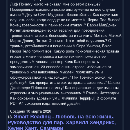
Лиф Почему никто не сказал мне об этом раньше?
Проверенные психологические инструменты на все случаи
жизни // Джули Смит Мудрость беспокойства. Как научиться
слушать себя, когда сердце не на месте // Шерил Пол Вызов!
Конец тревожности и паническим атакам // Барри МакДонах
Когнитивно-поведенческая терапия для преодоления
тревожности, страха, беспокойства и паники // Мэттью Маккей,
Марта Дэвис, Патрик Фэннинг Что с тобой случилось? О
травме, устойчивости и исцелении // Опра Уинфри, Брюс
Перри Тело помнит все. Какую роль психологическая травма
играет в жизни человека и какие техники помогают ее
преодолеть // Бессел ван дер Колк Как перестать
заморачиваться. 23 способа снять стресс, избавиться от
тревожных или навязчивых мыслей, прояснить ум и
сфокусироваться на настоящем // Ник Трентон Бойся, но
действуй! Как превратить страх из врага в союзника // Сьюзен
Джефферс Я больше не могу! Как справиться с длительным
стрессом и эмоциональным выгоранием // Ранган Чаттерджи
Как сохранить здравый ум // Филиппа Перри[/ul] В формате
PDF A4 сохранен издательский дизайн.
Создано 10 марта 2026
Smart Reading
- Любовь на всю жизнь.
18.
Руководство для пар. Харвилл Хендрикс,
Хелен Хант. Саммари