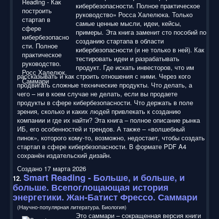
кибербезопасности. Полное практическое
руководство» Росса Халелюка. Только
самые ценные мысли, идеи, кейсы,
примеры. Эта книга заменит сто пособий по
созданию стартапа в области
кибербезопасности (и не только в ней). Как
тестировать идеи и разрабатывать
продукт. Где искать инвесторов, что им
рассказывать и как строить отношения с ними. Через кого
продвигать сложные технические продукты. Что делать, а
чего – ни в коем случае не делать, если вы продаете
продукты в сфере кибербезопасности. Что держать в поле
зрения, сколько и каких людей привлекать к созданию
компании и где их найти? Эта книга – полное описание рынка
ИБ, его особенностей и трендов. А также – «волшебный
пинок», которого кому-то, возможно, недостает, чтобы создать
стартап в сфере кибербезопасности. В формате PDF A4
сохранён издательский дизайн.
Создано 17 марта 2026
Smart Reading
- Больше, и больше, и
12.
больше. Всепоглощающая история
энергетики. Жан-Батист Фрессо. Саммари
(Научно-популярная литература. Биология)
Это саммари – сокращенная версия книги