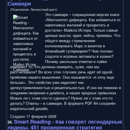
Саммари
(Психология. Личностный рост)
Это саммари – сокращенная версия книги
«Менталитет дефицита. Как избавиться от
навязчивых желаний и процветать в
достатке» Майкла Истера. Только самые
ценные мысли, идеи, кейсы, примеры. Что
общего между стремлением
колонизировать Марс и визитом в
ближайший супермаркет? Чем похожи
соцсети и игровые автоматы в казино?
Почему школьные отметки и лайки
измеряют то, что должны измерять, хуже, чем мы
рассчитывали? Во всех этих случаях речь идет об одной
проблеме нашего мышления. Она называется «я хочу еще
больше». Это свойство ума наделяет нас
целеустремленностью и решительностью. И оно же повинно в
эпидемии ожирения и диабета, в наших вредных привычках.
Можно ли с этим что-то сделать? Нужно ли с этим что-то
делать? Ответы – в саммари. В формате PDF A4 сохранён
издательский дизайн.
Создано 17 февраля 2026
Smart Reading
- Как говорят легендарные
24.
лидеры. 451 проверенная стратегия