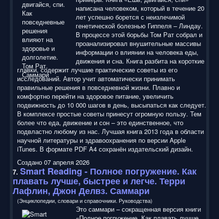
написана человеком, который в течение 20
лет успешно борется с неизлечимой
генетической болезнью Гиппеля – Линдау.
В процессе этой борьбы Том Рат собрал и
проанализировал внушительные массивы
информации о влиянии на человека еды,
движения и сна. Книга разбита на короткие
главки, содержит лучшие практические советы из его
исследований. Автор учит автоматически принимать
правильные решения в повседневной жизни. Плавно и
комфортно перейти на здоровое питание, увеличить
подвижность до 10 000 шагов в день, высыпаться как следует.
В комплексе простые советы принесут огромную пользу. Тем
более что еда, движение и сон – это единственное, что
подвластно любому из нас. Лучшая книга 2013 года в области
научной литературы и здравоохранения по версии Apple
iTunes. В формате PDF A4 сохранён издательский дизайн.
Создано 07 апреля 2026
Smart Reading
- Полное погружение. Как
7.
плавать лучше, быстрее и легче. Терри
Лафлин, Джон Делвз. Саммари
(Энциклопедии, словари и справочники. Руководства)
Это саммари – сокращенная версия книги
«Полное погружение. Как плавать лучше,