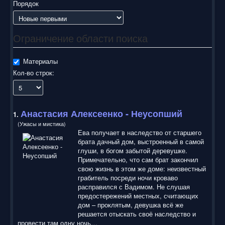
воспользоваться нашим сайтом, найти и скачать нужные
Порядок
Вам электронные книги бесплатно и без регистрации введя
автора, название книги или имя полюбившегося героя в
строку поиска. На нашем сайте для ознакомления можно
Ограничение области поиска
бесплатно
скачать
книги
в электронных форматах fb2,
epub, pdf, rtf, txt, читать онлайн или купить лицензионные
электронные книги. Наш сайт постоянно развивается и
Материалы
пополняется. Надеюсь, Вы станете нашим постоянным
Кол-во строк:
посетителем.
Анастасия Алексеенко
- Неусопший
1.
(Ужасы и мистика)
Ева получает в наследство от старшего
брата дачный дом, выстроенный в самой
глуши, в богом забытой деревушке.
Примечательно, что сам брат закончил
свою жизнь в этом же доме: неизвестный
грабитель посреди ночи кроваво
расправился с Вадимом. Не слушая
предостережений местных, считающих
дом – проклятым, девушка всё же
решается отыскать своё наследство и
провести там одну ночь…