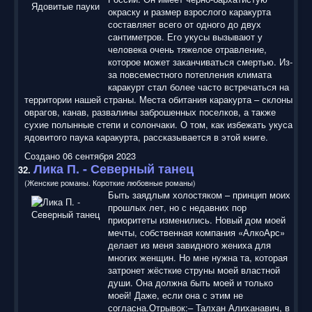
окраску и размер взрослого каракурта
составляет всего от одного до двух
сантиметров. Его укусы вызывают у
человека очень тяжелое отравление,
которое может заканчиваться смертью. Из-
за повсеместного потепления климата
каракурт стал более часто встречаться на
территории нашей страны. Места обитания каракурта – склоны
оврагов, канав, развалины заброшенных поселков, а также
сухие полынные степи и солончаки. О том, как избежать укуса
ядовитого паука каракурта, рассказывается в этой книге.
Создано 06 сентября 2023
Лика П. - Северный танец
32.
(Женские романы. Короткие любовные романы)
Быть заядлым холостяком – принцип моих
прошлых лет, но с недавних пор
приоритеты изменились. Новый дом моей
мечты, собственная компания «АлкоАрс»
делает из меня завидного жениха для
многих женщин. Но мне нужна та, которая
затронет жёсткие струны моей властной
души. Она должна быть моей и только
моей! Даже, если она с этим не
согласна.Отрывок:– Талхан Алиханавич, в