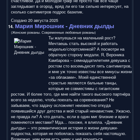
счастливой. Да и молодой граф не просто так все чаще
заглядывает в огород, вряд ли его так сильно интересует, на
сколько сантиметров подрос базилик.
Создано 20 августа 2025
Мария Мирошник - Дневник дылды
14.
(Женские романы. Современные любовные романы)
Ты жалуешься на маленький рост?
Мечтаешь стать высокой и работать
моделью/спортсменкой? А посмотри на
обратную сторону медали. Я, Вероника
Камбарова – семнадцатилетняя девушка с
ростом сто восемьдесят пять сантиметров,
и мне уж точно известны все минусы жизни
«за облаками». Моей единственной
страстью являются бальные танцы,
которые не совместимы с гигантским
ростом. И более того, где мне найти такого высокого партнёра
всего за неделю, чтобы поехать на соревнования? Не
забываем, что задачу осложняет неизвестно откуда
появившийся друг детства и мой старый ненавистник. Ужасно,
не правда ли? А что делать, если в один миг близкие и враги
поменяются местами? Мда… похоже, я влипла. «Дневник
дылды» – это романтическая история о жизни девушки-
подростка, которая не побоялась показать себя настоящую.
Возможно, нам всем есть чему у неё поучиться.