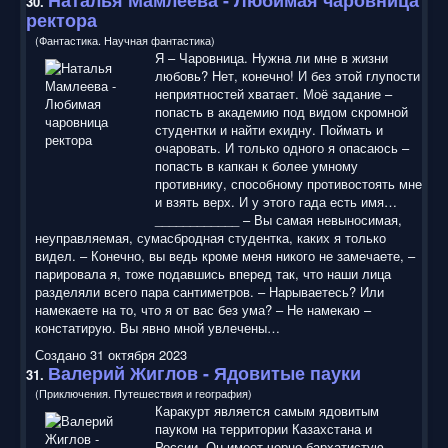
30.
ректора
(Фантастика. Научная фантастика)
Я – Чаровница. Нужна ли мне в жизни
любовь? Нет, конечно! И без этой глупости
неприятностей хватает. Моё задание –
попасть в академию под видом скромной
студентки и найти ехидну. Поймать и
очаровать. И только одного я опасаюсь –
попасть в капкан к более умному
противнику, способному противостоять мне
и взять верх. И у этого гада есть имя…
____________ – Вы самая невыносимая,
неуправляемая, сумасбродная студентка, каких я только
видел. – Конечно, вы ведь кроме меня никого не замечаете, –
парировала я, тоже подавшись вперед так, что наши лица
разделяли всего пара сантиметров. – Нарываетесь? Или
намекаете на то, что я от вас без ума? – Не намекаю –
констатирую. Вы явно мной увлечены…
Создано 31 октября 2023
Валерий Жиглов - Ядовитые пауки
31.
(Приключения. Путешествия и география)
Каракурт является самым ядовитым
пауком на территории Казахстана и
России. Он имеет черно-бархатистую