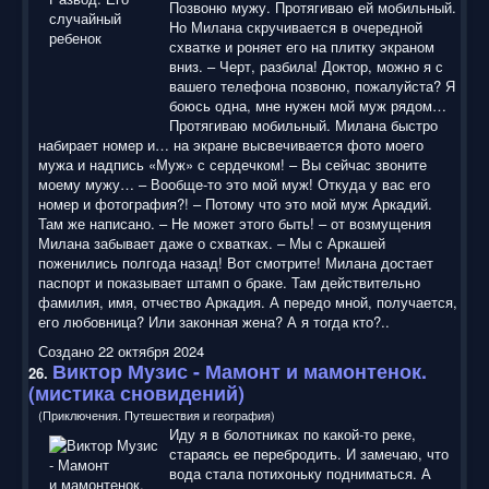
Позвоню мужу. Протягиваю ей мобильный.
Но Милана скручивается в очередной
схватке и роняет его на плитку экраном
вниз. – Черт, разбила! Доктор, можно я с
вашего телефона позвоню, пожалуйста? Я
боюсь одна, мне нужен мой муж рядом…
Протягиваю мобильный. Милана быстро
набирает номер и… на экране высвечивается фото моего
мужа и надпись «Муж» с сердечком! – Вы сейчас звоните
моему мужу… – Вообще-то это мой муж! Откуда у вас его
номер и фотография?! – Потому что это мой муж Аркадий.
Там же написано. – Не может этого быть! – от возмущения
Милана забывает даже о схватках. – Мы с Аркашей
поженились полгода назад! Вот смотрите! Милана достает
паспорт и показывает штамп о браке. Там действительно
фамилия, имя, отчество Аркадия. А передо мной, получается,
его любовница? Или законная жена? А я тогда кто?..
Создано 22 октября 2024
Виктор Музис - Мамонт и мамонтенок.
26.
(мистика сновидений)
(Приключения. Путешествия и география)
Иду я в болотниках по какой-то реке,
стараясь ее перебродить. И замечаю, что
вода стала потихоньку подниматься. А