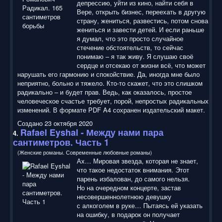
депрессию, уйти из кино, найти себя в
Вере, открыть бизнес, переехать в другую
страну, жениться, развестись, потом снова
жениться и завести детей. И если раньше
я думал, что это просто случайное
стечение обстоятельств, то сейчас
понимаю – я так живу. Я слушаю своё
сердце и отсекаю от жизни всё, что может
нарушать его гармонию и спокойствие. Да, иногда мне было
неприятно, больно и тяжело. Кто-то скажет, что это слишком
радикально – и будет прав. Ведь, как оказалось, простое
человеческое счастье требует, порой, непростых радикальных
изменений. В формате PDF A4 сохранен издательский макет.
Создано 23 октября 2020
Rafael Eyshal - Между нами пара
4.
с
антиметро
в. Часть 1
(Женские романы. Современные любовные романы)
Ах… Мировая звезда, которая не знает,
что такое недостаток внимания. Этот
парень избалован, до самого нельзя.
Но на очередном концерте, застав
несовершеннолетнюю девушку
с алкоголем в руке… Пытаясь ей указать
на ошибку, в подарок он получает