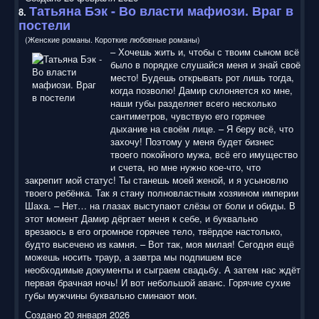
Татьяна Бэк - Во власти мафиози. Враг в
8.
постели
(Женские романы. Короткие любовные романы)
– Хочешь жить и, чтобы с твоим сыном всё
было в порядке слушайся меня и знай своё
место! Будешь открывать рот лишь тогда,
когда позволю! Дамир склоняется ко мне,
наши губы разделяет всего несколько
сантиметров, чувствую его горячее
дыхание на своём лице. – Я беру всё, что
захочу! Поэтому у меня будет бизнес
твоего покойного мужа, всё его имущество
и счета, но мне нужно кое-что, что
закрепит мой статус! Ты станешь моей женой, и я усыновлю
твоего ребёнка. Так я стану полновластным хозяином империи
Шаха. – Нет… на глазах выступают слёзы от боли и обиды. В
этот момент Дамир дёргает меня к себе, и буквально
врезаюсь в его огромное горячее тело, твёрдое настолько,
будто высечено из камня. – Вот так, моя милая! Сегодня ещё
можешь носить траур, а завтра мы подпишем все
необходимые документы и сыграем свадьбу. А затем нас ждёт
первая брачная ночь! И вот небольшой аванс. Горячие сухие
губы мужчины буквально сминают мои.
Создано 20 января 2026