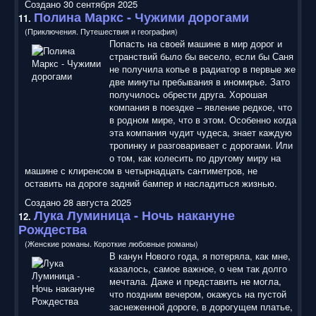
Создано 30 сентября 2025
Полина Маркс - Чужими дорогами
11.
(Приключения. Путешествия и география)
Попасть на своей машине в мир дорог и
странствий было бы весело, если бы Саня
не получила копье в радиатор в первые же
две минуты пребывания в иномирье. Зато
получилось обрести друга. Хорошая
компания в поездке – явление редкое, что
в родном мире, что в этом. Особенно когда
эта компания чудит чудеса, знает каждую
тропинку и разговаривает с дорогами. Или
о том, как колесить по другому миру на
машине с клиренсом в четырнадцать сантиметров, не
оставить на дороге задний бампер и насладиться жизнью.
Создано 28 августа 2025
Лука Луминица - Ночь накануне
12.
Рождества
(Женские романы. Короткие любовные романы)
В канун Нового года, я потеряла, как мне,
казалось, самое важное, о чем так долго
мечтала. Даже и представить не могла,
что поздним вечером, окажусь на пустой
заснеженной дороге, в дорогущем платье,