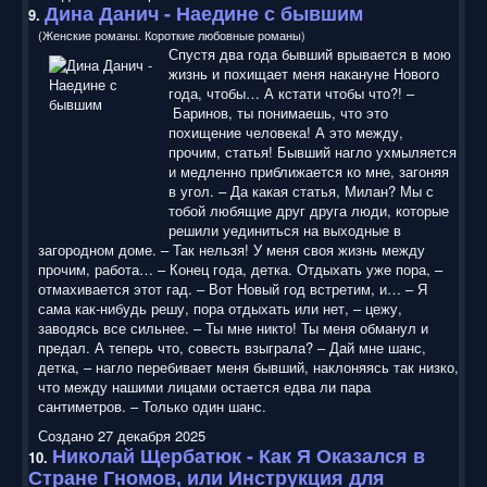
Дина Данич - Наедине с бывшим
9.
(Женские романы. Короткие любовные романы)
Спустя два года бывший врывается в мою
жизнь и похищает меня накануне Нового
года, чтобы… А кстати чтобы что?! –
Баринов, ты понимаешь, что это
похищение человека! А это между,
прочим, статья! Бывший нагло ухмыляется
и медленно приближается ко мне, загоняя
в угол. – Да какая статья, Милан? Мы с
тобой любящие друг друга люди, которые
решили уединиться на выходные в
загородном доме. – Так нельзя! У меня своя жизнь между
прочим, работа… – Конец года, детка. Отдыхать уже пора, –
отмахивается этот гад. – Вот Новый год встретим, и… – Я
сама как-нибудь решу, пора отдыхать или нет, – цежу,
заводясь все сильнее. – Ты мне никто! Ты меня обманул и
предал. А теперь что, совесть взыграла? – Дай мне шанс,
детка, – нагло перебивает меня бывший, наклоняясь так низко,
что между нашими лицами остается едва ли пара
сантиметров. – Только один шанс.
Создано 27 декабря 2025
Николай Щербатюк - Как Я Оказался в
10.
Стране Гномов, или Инструкция для