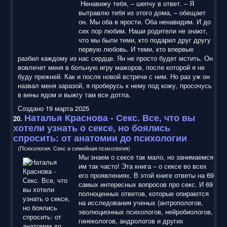
Ненавижу тебя, – шепчу в ответ. – Я
вытравлю тебя из этого дома, – обещает
он. Мы оба в ярости. Оба ненавидим. И до
сих пор любим. Наши родители не знают,
что мы были теми, кто подарил друг другу
первую любовь. И теми, кто впервые
разбил каждому из нас сердце. Ян не просто будет мстить. Он
вовлечет меня в больную игру мажоров, после которой я не
буду прежней. Как и после новой встречи с ним. Но раз уж он
назвал меня заразой, я проберусь к нему под кожу, просочусь
в вены ядом и выжгу там все дотла.
Создано 19 марта 2025
Наталья Краснова - Секс. Все, что вы
20.
хотели узнать о сексе, но боялись
спросить: от анатомии до психологии
(Психология. Секс и семейная психология)
Мы знаем о сексе так мало, но занимаемся
им так часто! Эта книга – о сексе во всех
его проявлениях. В этой книге ответы на 69
самых интересных вопросов про секс. И 69
полноценных ответов, которые опираются
на исследования ученых (антропологов,
эволюционных психологов, нейробиологов,
гинекологов, андрологов и других