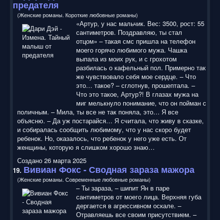
предателя
(Женские романы. Короткие любовные романы)
«Артур, у нас мальчик. Вес: 3500, рост: 55
сантиметров. Поздравляю, ты стал
отцом» – такая смс пришла на телефон
моего горячо любимого мужа. Чашка
выпала из моих рук, и с грохотом
разбилась о кафельный пол. Примерно так
же чувствовало себя мое сердце. – Что
это… такое? – сглотнув, прошептала. –
Что это такое, Артур?! В глазах мужа на
миг мелькнуло понимание, что он пойман с
поличным. – Мила, ты все не так поняла, это… Я все
объясню. – Да уж постарайся… Я считала, что живу в сказке,
и собиралась сообщить любимому, что у нас скоро будет
ребенок. Но, оказалось, что ребенок у него уже есть. От
женщины, которую я слишком хорошо знаю…
Создано 26 марта 2025
Вивиан Фокс - Сводная зараза мажора
19.
(Женские романы. Современные любовные романы)
– Ты зараза, – шипит Ян в паре
сантиметров от моего лица. Верхняя губа
дергается в агрессивном оскале. –
Отравляешь все своим присутствием. –