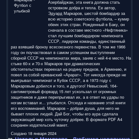
Азербайджан, эта книга должна стать
островком добра и тепла. Ее автор,
Эдуард Маркаров, шестой бомбардир за
всю историю советского футбола, – кумир
обеих этих стран. Рожденный в Баку, он
сначала в составе местного «Нефтяника»
стал лучшим бомбардиром чемпионата
СССР, лидером команды, единственный
раз взявшей бронзу всесоюзного первенства. В том же 1966
году он поучаствовал в самом успешном выступлении
сборной СССР на чемпионатах мира, заняв с ней 4-е место. На
стыке 60-х и 70-х Маркаров при драматических
обстоятельствах переехал на родину предков, в Армению, и
повел за собой ереванский «Арарат». Тот никогда прежде не
выигрывал чемпионат и Кубок СССР, а в 1973 году с
Маркаровым добился и того, и другого! Невысокий, 164-
сантиметровый форвард 15 лет ускользал от огромных
защитников и даже перепрыгивал их, а в ответ на удары по
ногам вставал и… улыбался. Отсюда и название этой книги
его воспоминаний. Маркаров – добрая душа, для него не
бывает плохих людей. Дай Бог, чтобы его аура сделала
окружающий мир хоть чуточку добрее. В формате PDF A4
сохранен издательский макет.
Создано 18 января 2024
Наталья Мамлеева - Любимая чаровница