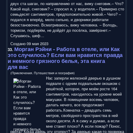
двух ста шагах, по направлению от нас, вижу снеговик.– Что?
Какой ещё, снеговик? – спросил я, у водителя.– Примерно сто
семьдесят сантиметров, предположительно живой.– Чего? –
подался я вперёд, мело сильно, и дворники работали
безостановочно. Всматриваюсь, вижу человека. – Володь,
тормози, подберём, не дойдёт до посёлка, замёрзнет.–
Слушаюсь, шеф…
Создано 09 мая 2023
Морган Рэйни - Работа в отеле, или Как
33.
это случилось? Если вам нравится правда
и немного грязного белья, эта книга
для вас
(Приключения. Путешествия и география)
Нас заперли железной дверью в душном
подвале с одним подвальным окошком с
решёткой, которое, при моём росте 164
сантиметров, находилось на уровне моей
макушки. В помещении восемь человек,
делать нечего, все продолжают
работать.Комнатка – двадцать семь
метров, свободного пространства в ней
около десяти. А я сижу и думаю, а если
мне станет плохо? А если пожар? Понос,
рвота? Когда дверь эту отопрут? За дверью какая-то проверка