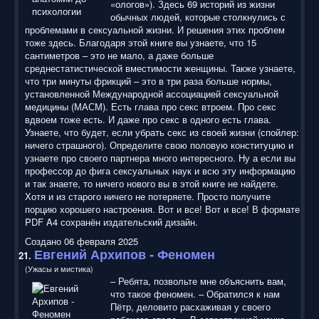
«ологов»). Здесь 69 историй из жизни
обычных людей, которые столкнулись с
проблемами в сексуальной жизни. И решения этих проблем
тоже здесь. Благодаря этой книге вы узнаете, что 15
сантиметров – это не мало, а даже больше
среднестатистической вместимости женщины. Также узнаете,
что три минуты фрикций – это в три раза больше нормы,
установленной Международной ассоциацией сексуальной
медицины (МАСМ). Есть глава про секс втроем. Про секс
вдвоем тоже есть. И даже про секс в одного есть глава.
Узнаете, что будет, если убрать секс из своей жизни (спойлер:
ничего страшного). Определите свою половую конституцию и
узнаете про своего партнера много интересного. Ну а если вы
профессор до фига сексуальных наук и всю эту информацию
и так знаете, то ничего нового вы в этой книге не найдете.
Хотя и из старого ничего не потеряете. Просто получите
порцию хорошего настроения. Вот и все! Вот и все! В формате
PDF A4 сохранён издательский дизайн.
Создано 06 февраля 2025
Евгений Архипов - Феномен
21.
(Ужасы и мистика)
– Ребята, позвольте мне объяснить вам,
что такое феномен. – Обратился к нам
Пётр, деловито расхаживая у своего