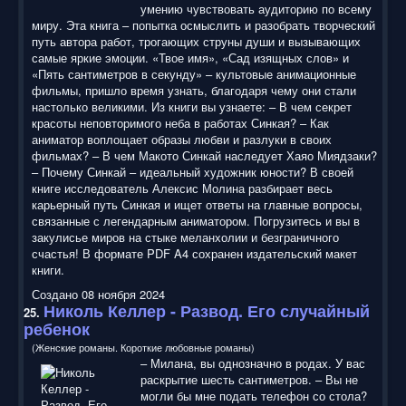
умению чувствовать аудиторию по всему
миру. Эта книга – попытка осмыслить и разобрать творческий
путь автора работ, трогающих струны души и вызывающих
самые яркие эмоции. «Твое имя», «Сад изящных слов» и
«Пять сантиметров в секунду» – культовые анимационные
фильмы, пришло время узнать, благодаря чему они стали
настолько великими. Из книги вы узнаете: – В чем секрет
красоты неповторимого неба в работах Синкая? – Как
аниматор воплощает образы любви и разлуки в своих
фильмах? – В чем Макото Синкай наследует Хаяо Миядзаки?
– Почему Синкай – идеальный художник юности? В своей
книге исследователь Алексис Молина разбирает весь
карьерный путь Синкая и ищет ответы на главные вопросы,
связанные с легендарным аниматором. Погрузитесь и вы в
закулисье миров на стыке меланхолии и безграничного
счастья! В формате PDF A4 сохранен издательский макет
книги.
Создано 08 ноября 2024
Николь Келлер - Развод. Его случайный
25.
ребенок
(Женские романы. Короткие любовные романы)
– Милана, вы однозначно в родах. У вас
раскрытие шесть сантиметров. – Вы не
могли бы мне подать телефон со стола?