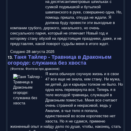
на десятисантиметровых шпильках с
сумкой подмышкой и бутылкой
шампанского в руке, совершенно одна. Но,
помощь пришла, откуда не ждали. Я
должна буду провести эти выходные в
компании грубого, дерзкого, нахального, но очень
сексуального парня, который не отмечает Новый год и
которому стану обузой на предстоящие праздники, даже, и не
представляя, какой поворот судьбы меня в итоге ждет.
Создано 28 августа 2025
Таня Тайлер - Травница в Драконьем
13.
огороде: служанка без хвоста
(Фэнтези. Фэнтези про драконов)
Я жила обычную скучную жизнь и в свои
47 все еще не знала, кем стану. Ни мужа,
ни детей, да и карьеры толком не было. Но
одна ночь перевернула все. Теперь я в
теле молодой травницы, служащей в
Драконьем поместье. Меня все считают
очень странной и некрасивой, ведь у
Амалии, в чье тело я попала,
единственной во всем королевстве нет
хвоста. Но я не сдамся, применю
жизненный опыт и найду дело по душе, чтобы, наконец, стать