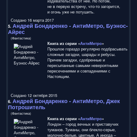
издевательства от неё. Но потом,
не в первую встречу, что-то загорится,
и огонь уже не потушить.
Создано 16 марта 2017
Андрей Бондаренко -
АнтиМетро
, Буэнос-
5.
Айрес
(Фантастика)
Книга из серии «
АнтиМетро
»
Прошлое гораздо регулярно подбрасывать
сложные загадки, шарады и ребусы.
Причем загадки, сдобренные и
пересыпанные самыми невероятными
пересечениями и совпадениями с
Настоящим.
Создано 12 октября 2015
Андрей Бондаренко -
АнтиМетро
, Джек
6.
Потрошитель
(Фантастика)
Книга из серии «
АнтиМетро
»
Лондон – город вечных и приставучих
туманов. Туманы, они блекло-серые,
молочно-белые, цветные. А иногда –