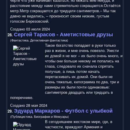
чёрте что уже начинает казаться, но бежать мне некуда, и
расстояние между нами стремительно сокращается.Остаётся
метр.Метр сокращается до тридцати сантиметров.– Мы так
давно не виделись, – произносит своим низким, густым
голосом Березовский.
Создано 03 июля 2024
Сергей Тарасов - Аметистовые друзы
28.
(Фантастика. Детективная фантастика)
Такое богатство попадает в руки только
раз в жизни, и мне очень повезло. Унести
их домой я не мог – их было очень много, и
чтобы они больше никому не попались на
глаза, следовало их сначала спрятать
получше, а лишь потом начать
перетаскивать их домой. Они были не
очень тяжелые, килограмма по два, три и
размеры их были почти одинаковые:
сантиметров двадцать или тридцать в
поперечнике.
Создано 28 мая 2024
Эдуард Маркаров - Футбол с улыбкой
29.
(Публицистика. Биографии и Мемуары)
В сегодняшнем жестоком мире, где, в
частности, враждуют Армения и