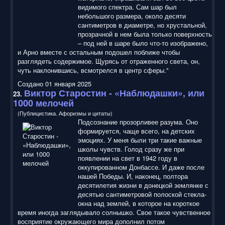
видимого спектра. Сам шар был
небольшого размера, около десяти
сантиметров в диаметре, но хрустальной,
прозрачной в нем была только поверхность
– под ней в шаре было что-то изображено,
и Арно вместе с остальным подошел поближе чтобы
разглядеть содержимое. Щурясь от отраженного света, он,
чуть наклонившись, всмотрелся в центр сферы."
Создано 01 января 2025
Виктор Старостин - «Наблюдашки», или
23.
1000 мелочей
(Публицистика. Афоризмы и цитаты)
Подсознание прозорливее разума. Оно
формируется, чаще всего, на детских
эмоциях. У меня были три такие важные
школы чувств. Голод сразу же при
появлении на свет в 1942 году в
оккупированном Донбассе. И даже после
нашей Победы. И, наконец, полтора
десятилетия жизни в донецкой землянке с
десятью сантиметровой полоской стекла-
окна над землей, в которое на короткое
время иногда заглядывало солнышко. Свое такое чувственное
восприятие окружающего мира дополнил потом