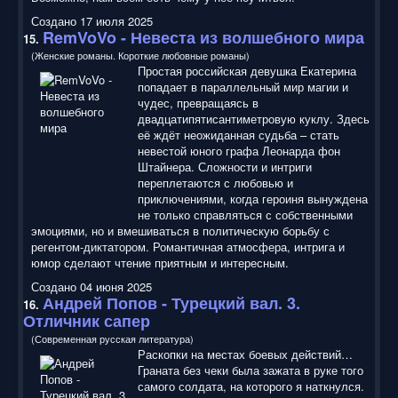
Создано 17 июля 2025
RemVoVo - Невеста из волшебного мира
15.
(Женские романы. Короткие любовные романы)
Простая российская девушка Екатерина
попадает в параллельный мир магии и
чудес, превращаясь в
двадцатипятисантиметровую куклу. Здесь
её ждёт неожиданная судьба – стать
невестой юного графа Леонарда фон
Штайнера. Сложности и интриги
переплетаются с любовью и
приключениями, когда героиня вынуждена
не только справляться с собственными
эмоциями, но и вмешиваться в политическую борьбу с
регентом-диктатором. Романтичная атмосфера, интрига и
юмор сделают чтение приятным и интересным.
Создано 04 июня 2025
Андрей Попов - Турецкий вал. 3.
16.
Отличник сапер
(Современная русская литература)
Раскопки на местах боевых действий…
Граната без чеки была зажата в руке того
самого солдата, на которого я наткнулся.