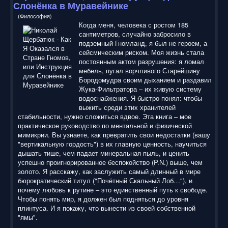
Слонёнка в Муравейнике
(Философия)
Когда меня, человека с ростом 185
сантиметров, случайно забросило в
подземный Гномланд, я был не героем, а
сейсмическим риском. Моя жизнь стала
постоянным актом разрушения: я ломал
мебель, пугал ворчливого Старейшину
Бородомудра своим дыханием и раздавил
Жука-Фильтратора – их живую систему
водоснабжения. Я быстро понял: чтобы
выжить среди этих хранителей
стабильности, нужно сложиться вдвое. Эта книга – мое
практическое руководство по ментальной и физической
мимикрии. Вы узнаете, как превратить свои недостатки (вашу
"вертикальную гордость") в их главную ценность, научиться
дышать тише, чем падает минеральная пыль, и ценить
успешно проигнорированное беспокойство (P.N.) выше, чем
золото. Я расскажу, как заслужить самый длинный в мире
бюрократический титул ("Почётный Скальный Лоб…"), и
почему любовь к рутине – это единственный путь к свободе.
Чтобы понять мир, я должен был подняться до уровня
плинтуса. И я покажу, что вынести из своей собственной
"ямы".