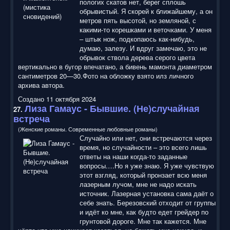
пологих скатов нет, берег сплошь
обрывистый. Я скорей к ближайшему, а он
метров пять высотой, но земляной, с
какими-то корешками и веточками. У меня
– штык нож, подкопаюсь как-нибудь,
думаю, залезу. И вдруг замечаю, это не
обрывок ствола дерева серого цвета
вертикально в бугор впечатано, а бивень мамонта диаметром
сантиметров 20—30.Фото на обложку взято илз личного
архива автора.
Создано 11 октября 2024
Лиза Гамаус - Бывшие. (Не)случайная
27.
встреча
(Женские романы. Современные любовные романы)
Случайно или нет, они встречаются через
время, но случайности – это всего лишь
ответы на наши когда-то заданные
вопросы.…Но я уже знаю. Я уже чувствую
этот взгляд, который пронзает всю меня
лазерным лучом, мне не надо искать
источник. Лазерная установка сама даёт о
себе знать. Березовский отходит от группы
и идёт ко мне, как будто едет грейдер по
грунтовой дороге. Мне так кажется. Мне