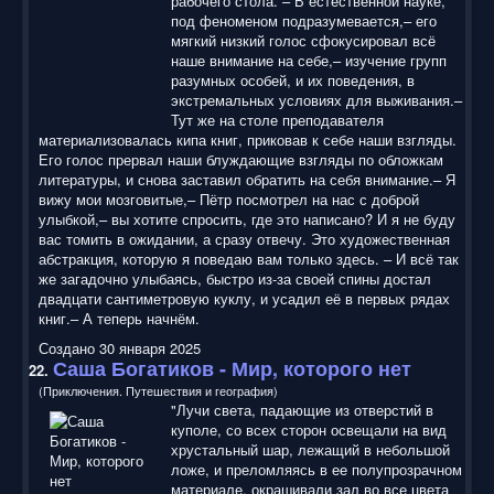
рабочего стола. – В естественной науке,
под феноменом подразумевается,– его
мягкий низкий голос сфокусировал всё
наше внимание на себе,– изучение групп
разумных особей, и их поведения, в
экстремальных условиях для выживания.–
Тут же на столе преподавателя
материализовалась кипа книг, приковав к себе наши взгляды.
Его голос прервал наши блуждающие взгляды по обложкам
литературы, и снова заставил обратить на себя внимание.– Я
вижу мои мозговитые,– Пётр посмотрел на нас с доброй
улыбкой,– вы хотите спросить, где это написано? И я не буду
вас томить в ожидании, а сразу отвечу. Это художественная
абстракция, которую я поведаю вам только здесь. – И всё так
же загадочно улыбаясь, быстро из-за своей спины достал
двадцати сантиметровую куклу, и усадил её в первых рядах
книг.– А теперь начнём.
Создано 30 января 2025
Саша Богатиков - Мир, которого нет
22.
(Приключения. Путешествия и география)
"Лучи света, падающие из отверстий в
куполе, со всех сторон освещали на вид
хрустальный шар, лежащий в небольшой
ложе, и преломляясь в ее полупрозрачном
материале, окрашивали зал во все цвета