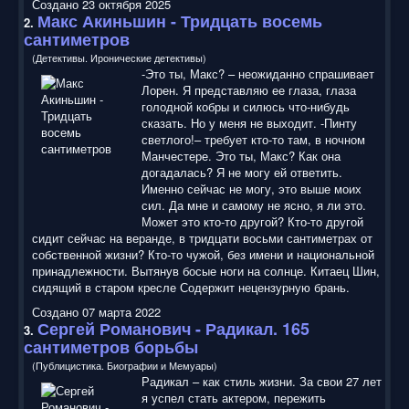
Создано 23 октября 2025
Макс Акиньшин - Тридцать восемь
2.
с
антиметро
в
(Детективы. Иронические детективы)
-Это ты, Макс? – неожиданно спрашивает
Лорен. Я представляю ее глаза, глаза
голодной кобры и силюсь что-нибудь
сказать. Но у меня не выходит. -Пинту
светлого!– требует кто-то там, в ночном
Манчестере. Это ты, Макс? Как она
догадалась? Я не могу ей ответить.
Именно сейчас не могу, это выше моих
сил. Да мне и самому не ясно, я ли это.
Может это кто-то другой? Кто-то другой
сидит сейчас на веранде, в тридцати восьми сантиметрах от
собственной жизни? Кто-то чужой, без имени и национальной
принадлежности. Вытянув босые ноги на солнце. Китаец Шин,
сидящий в старом кресле Содержит нецензурную брань.
Создано 07 марта 2022
Сергей Романович - Радикал. 165
3.
с
антиметро
в борьбы
(Публицистика. Биографии и Мемуары)
Радикал – как стиль жизни. За свои 27 лет
я успел стать актером, пережить