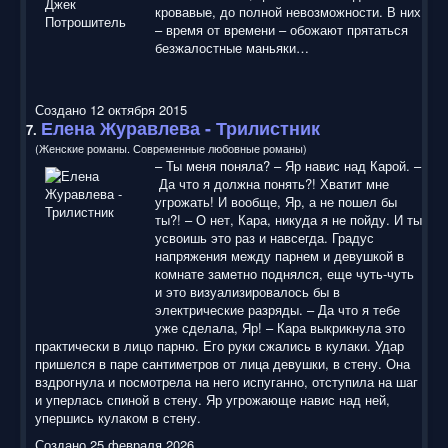
кровавые, до полной невозможности. В них
– время от времени – обожают прятаться
безжалостные маньяки…
Создано 12 октября 2015
Елена Журавлева - Трилистник
7.
(Женские романы. Современные любовные романы)
– Ты меня поняла? – Яр навис над Карой. –
Да что я должна понять?! Хватит мне
угрожать! И вообще, Яр, а не пошел бы
ты?! – О нет, Кара, никуда я не пойду. И ты
усвоишь это раз и навсегда. Градус
напряжения между парнем и девушкой в
комнате заметно поднялся, еще чуть-чуть
и это визуализировалось бы в
электрические разряды. – Да что я тебе
уже сделала, Яр! – Кара выкрикнула это
практически в лицо парню. Его руки сжались в кулаки. Удар
пришелся в паре сантиметров от лица девушки, в стену. Она
вздрогнула и посмотрела на него испуганно, отступила на шаг
и уперлась спиной в стену. Яр угрожающе навис над ней,
упершись кулаком в стену.
Создано 25 февраля 2026