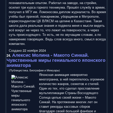
познавательным опытом. Работал на заводе, на стройке,
осилил три курса горного техникума. Прошёл службу в армии,
получил в МГУ им. Ломоносова диплом журналиста. Во время
учёбы был прачкой, пожарником, уборщиком в Метрополе,
корреспондентом ЦК ВЛКСМ на целине в Казахстане. Такая
школа дала реальные знания и подвела меня к мысли видеть
всё вокруг не через то, что лежит на поверхности, а через
суть происходящего. То есть, не по звучащим словам, а по
намерению говорящих. Ведь слов всегда много, смысл всегда
компактен.
Создано 22 ноября 2024
Алексис Молина - Макото Синкай.
24.
Чувственные миры гениального японского
аниматора
(Публицистика. Биографии и Мемуары)
Японская анимация невероятно
многогранна, в ней переплелось огромное
количество жанров, сюжетов и стилей.
Один из тех, кто сделал прославление
мультипликации Страны Восходящего
Солнца целью своей жизни – Макото
Синкай. На протяжении многих лет он
ставит рекорды кассовых сборов
благодаря своей большой фанбазе и