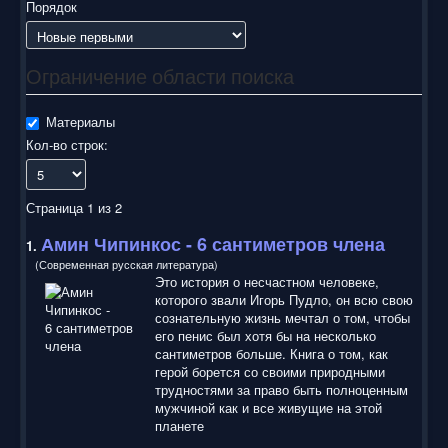
воспользоваться нашим сайтом, найти и скачать нужные
Порядок
Вам электронные книги бесплатно и без регистрации введя
автора, название книги или имя полюбившегося героя в
строку поиска. На нашем сайте для ознакомления можно
Ограничение области поиска
бесплатно
скачать
книги
в электронных форматах fb2,
epub, pdf, rtf, txt, читать онлайн или купить лицензионные
электронные книги. Наш сайт постоянно развивается и
Материалы
пополняется. Надеюсь, Вы станете нашим постоянным
Кол-во строк:
посетителем.
Страница 1 из 2
Амин Чипинкос - 6 с
антиметро
в члена
1.
(Современная русская литература)
Это история о несчастном человеке,
которого звали Игорь Пудло, он всю свою
сознательную жизнь мечтал о том, чтобы
его пенис был хотя бы на несколько
сантиметров больше. Книга о том, как
герой борется со своими природными
трудностями за право быть полноценным
мужчиной как и все живущие на этой
планете