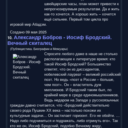
швейцарские часы, план может привести к
непрогнозируемым результатам. Да и жить
как-то хочется. А хорошо жить – хочется
ещё сильнее. Первый том цикла про
игровой мир Абадэм.
Создано 09 мая 2025
Александр Бобров - Иосиф Бродский.
10.
Вечный скиталец
(Публицистика. Биографии и Мемуары)
Спросите любого даже в наше не столько
располагающее к литературе время: кто
такой Иосиф Бродский? Большинство
ответят, что он из диссидентов,
нобелевский лауреат – великий российский
поэт. Но ведь «поэт в России – больше,
чем поэт». Он – властитель дум
миллионов. И Бродский таким был, по
крайней мере в среде единомышленников.
Ведь недаром на Западе у русскоязычных
граждан давно считается, что «Бродский действительно
своего рода Пушкин ХХ века – настолько похожи их
культурные задачи… Он застилает горизонт. Его не обойти. …
Надо либо подчиниться и подражать, либо отринуть его». Так
кто же он, Иосиф Бродский, подобно Вечному жиду,