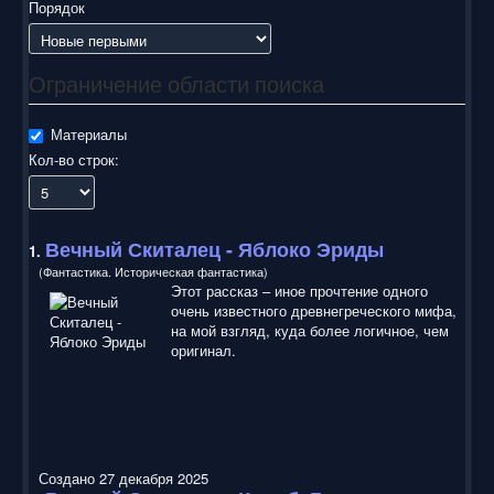
воспользоваться нашим сайтом, найти и скачать нужные
Порядок
Вам электронные книги бесплатно и без регистрации введя
автора, название книги или имя полюбившегося героя в
строку поиска. На нашем сайте для ознакомления можно
Ограничение области поиска
бесплатно
скачать
книги
в электронных форматах fb2,
epub, pdf, rtf, txt, читать онлайн или купить лицензионные
электронные книги. Наш сайт постоянно развивается и
Материалы
пополняется. Надеюсь, Вы станете нашим постоянным
Кол-во строк:
посетителем.
Вечный Скиталец
- Яблоко Эриды
1.
(Фантастика. Историческая фантастика)
Этот рассказ – иное прочтение одного
очень известного древнегреческого мифа,
на мой взгляд, куда более логичное, чем
оригинал.
Создано 27 декабря 2025