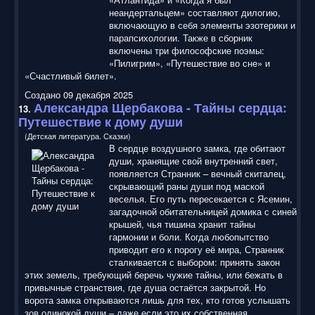
неандертальцем» составляют дилогию,
включающую в себя элементы эзотерики и
парапсихологии. Также в сборник
включены три философские поэмы:
«Пилигрим», «Путешествие во сне» и
«Счастливый билет».
Создано 09 декабря 2025
Александра Щербакова - Тайны сердца:
13.
Путешествие к дому души
(Детская литература. Сказки)
В сердце воздушного замка, где обитают
души, хранящие свой внутренний свет,
появляется Странник – вечный скиталец,
скрывающий раны души под маской
веселья. Его путь пересекается с Ясемин,
загадочной обитательницей домика с синей
крышей, чья тишина хранит тайны
гармонии и боли. Когда любопытство
приводит его к порогу её мира, Странник
сталкивается с выбором: принять закон
этих земель, требующий беречь чужие тайны, или бежать в
привычные странствия, где душа остаётся закрытой. Но
ворота замка открываются лишь для тех, кто готов услышать
зов одинокой души – даже если это их собственная.