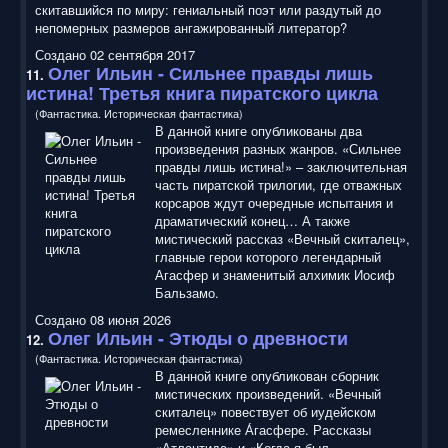
скитавшийся по миру: гениальный поэт или раздутый до
непомерных размеров ангажированный литератор?
Создано 02 сентября 2017
Олег Ильин - Сильнее правды лишь
11.
истина! Третья книга пиратского цикла
(Фантастика. Историческая фантастика)
В данной книге опубликованы два
произведения разных жанров. «Сильнее
правды лишь истина!» – заключительная
часть пиратской трилогии, где отважных
корсаров ждут очередные испытания и
драматический конец… А также
мистический рассказ «Вечный скиталец»,
главные герои которого легендарный
Агасфер и знаменитый алхимик Иосиф
Бальзамо.
Создано 08 июня 2026
Олег Ильин - Этюды о древности
12.
(Фантастика. Историческая фантастика)
В данной книге опубликован сборник
мистических произведений. «Вечный
скиталец» повествует об иудейском
ремесленнике А́гасфере. Рассказы
«Атлантида» и «Когда я был