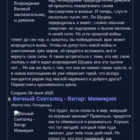
ей пришлось пожертвовать своим
бессмертием и жизнью. И теперь, спустя
несколько тысяч лет, Ли Шуцинь
переродилась и живёт, словно обычная
смертная, не подозревая о былом величии
и своей силе. Но угли прошлой войны
тлеют до сих пор, и, казалось бы побеждённый, враг может
возродиться вновь. Чтобы не допустить новой войны и
уничтожения трёх миров, ей придётся вспомнить всё и
вернуть свои силы. А также встретиться с теми, кто нёс свою
любовь к ней и ждал возрождения Шуцинь все эти тысячи
лет… Но как же быть с тем, что она не помнит своих чувств, а
в новом воплощении её уже оберегает герой, что всегда
находится рядом под маской надёжного и доброго друга?
Первая книга одноимённого цикла.
Создано 29 июня 2025
Вечный Скиталец
- Витар: Мимикрия
9.
(Фантастика. Попаданцы)
Что будет, если попасть в мир, живущий
по игровым законам? Правильно, придётся
как-то обживаться и развиваться. Хорошо,
что тот негодяй, который тебя туда
запихал, дал тебе план действий. Но
плохо то, что этот надёжный, как