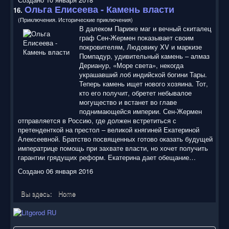
Ольга Елисеева - Камень власти
16.
(Приключения. Исторические приключения)
В далеком Париже маг и вечный скиталец
граф Сен-Жермен показывает своим
покровителям, Людовику XV и маркизе
Помпадур, удивительный камень – алмаз
Дерианур, «Море света», некогда
украшавший лоб индийской богини Тары.
Теперь камень ищет нового хозяина. Тот,
кто его получит, обретет небывалое
могущество и встанет во главе
поднимающейся империи. Сен-Жермен
отправляется в Россию, где должен встретиться с
претенденткой на престол – великой княгиней Екатериной
Алексеевной. Братство посвященных готово оказать будущей
императрице помощь при захвате власти, но хочет получить
гарантии грядущих реформ. Екатерина дает обещание…
Создано 06 января 2016
Вы здесь:
Home