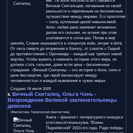
миг. По воле Абсолюта он становится
Вечным Скитальцем, изгнанным из своей
реальности и обречённым на бесконечные
путешествия между мирами. Его проклятие
– сила, купленная ценой невыносимой
боли: любая рана заживает мгновенно,
делая его сильнее, но агония при этом
усиливается в сотни раз. Попав в мир
шиноби, Славик оказывается в эпицентре войн, интриг и битв.
От леса смерти до вторжения в Коноху, от схваток с Гаарой
до противостояния с Орочимару – каждый шаг требует новой
жертвы. Чтобы выжить и изменить историю этого мира, он
должен стать сильнее, даже если цена – бесконечные
страдания. «Вечный Скиталец» – это история о боли, силе и
цене бессмертия, где герой балансирует между
человечностью и жаждой выживания в чужих мирах.
Создано 19 июля 2025
Вечный Скиталец
, Ольга Чэнь -
8.
Возрождение Великой заклинательницы
демонов
(Фантастика. Героическая фантастика)
Книга – финалист литературного конкурса
уся/сянься/сюаньхуань "Воины
Поднебесной" 2023-ого года. Ради победы
над легендарным предводителем демонов