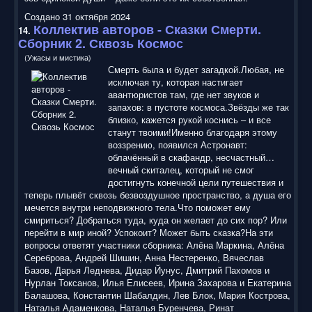
Создано 31 октября 2024
Коллектив авторов - Сказки Смерти.
14.
Сборник 2. Сквозь Космос
(Ужасы и мистика)
Смерть была и будет загадкой.Любая, не
исключая ту, которая настигает
авантюристов там, где нет звуков и
запахов: в пустоте космоса.Звёзды же так
близко, кажется рукой коснись – и все
станут твоими!Именно благодаря этому
воззрению, появился Астронавт:
облачённый в скафандр, несчастный…
вечный скиталец, который не смог
достигнуть конечной цели путешествия и
теперь плывёт сквозь безвоздушное пространство, а душа его
мечется внутри неподвижного тела.Что поможет ему
смириться? Добраться туда, куда он желает до сих пор? Или
перейти в мир иной? Успокоит? Может быть сказка?На эти
вопросы ответят участники сборника: Алёна Маркина, Алёна
Сереброва, Андрей Шишин, Анна Нестеренко, Вячеслав
Базов, Дарья Леднева, Дидар Йунус, Дмитрий Пахомов и
Нурлан Токсанов, Илья Елисеев, Ирина Захарова и Екатерина
Балашова, Константин Шабалдин, Лев Блок, Мария Кострова,
Наталья Адаменкова, Наталья Буренчева, Ринат