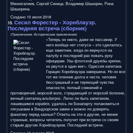
Миннегалиев, Сергей Синица, Владимир Шашорин, Рина
Шашорина.
Создано 10 июля 2018
Сесил Форестер - Хорнблауэр.
15.
Последняя встреча (сборник)
(Приключения. Исторические приключения)
«Теперь он никто, даже не пассажир. У
него вообще нет статуса – это сделалось
еще заметнее, когда он вернулся на
палубу в последний раз пожать руку
офицерам. Узы флотской дружбы крепки,
но рвутся в один миг». Одиссея капитана
Горацио Хорнблауэра завершена. Но он все
тот же пленник долга и чести, человек
бесстрашный и не теряющий чувства
опасности, полный сомнений и
противоречий, морской волк, страдающий от морской болезни,
вечный скиталец-альбатрос. Легко ли быть капитаном,
лишившимся корабля, удалось ли Бонапарту полакомиться
лягушками в Виндзорском замке и можно ли доверять
фанатику перед казнью? Ответы на эти и другие, не менее
странные, вопросы читатель получит при встрече со своим
старым другом Хорнблауэром. Последней встрече.
Создано 10 января 2018