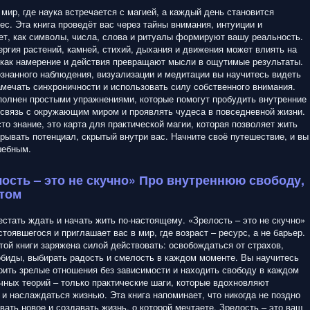
мир, где наука встречается с магией, а каждый день становится
ес. Эта книга проведёт вас через тайны внимания, интуиции и
ет, как символы, числа, слова и ритуалы формируют вашу реальность.
ергия растений, камней, стихий, дыхания и движения может влиять на
а как намерение и действия превращают мысли в ощутимые результаты.
ознанного наблюдения, визуализации и медитации вы научитесь видеть
амечать синхроничности и использовать силу собственного внимания.
олнен простыми упражнениями, которые помогут пробудить внутренние
 связь с окружающим миром и проявлять чудеса в повседневной жизни.
сто знание, это карта для практической магии, которая позволяет жить
рывать потенциал, скрытый внутри вас. Начните своё путешествие, и вы
шебным.
лость – это не скучно» Про внутреннюю свободу,
стом
стать ждать и начать жить по-настоящему. «Зрелость – это не скучно»
тоявшегося и приглашает вас в мир, где возраст – ресурс, а не барьер.
той книги заряжена силой действовать: освобождаться от страхов,
обиды, выбирать радость и смелость в каждом моменте. Вы научитесь
оить зрелые отношения без зависимости и находить свободу в каждом
учных теорий – только практические шаги, которые вдохновляют
 и наслаждаться жизнью. Эта книга напоминает, что никогда не поздно
вать новое и создавать жизнь, о которой мечтаете. Зрелость – это ваш