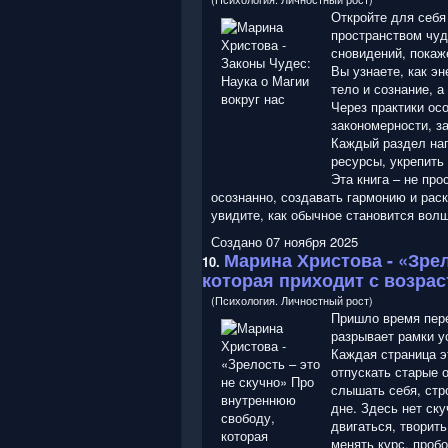
Откройте для себя 
пространством чуд
сновидений, покаж
Вы узнаете, как эн
тело и сознание, 
Через практики ос
закономерности, з
Каждый раздел нап
ресурсы, укрепить
Эта книга – не про
осознанно, создавать гармонию и раск
увидите, как обычное становится вол
Создано 07 ноября 2025
Марина Христова
- «Зре
10.
которая приходит с возра
(Психология. Личностный рост)
Пришло время пере
разрывает рамки ус
Каждая страница э
отпускать старые 
слышать себя, стр
дне. Здесь нет ск
двигаться, творить
менять курс, пробо