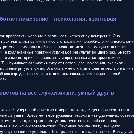
аботает намерение – психология, квантовая
 как превратить желание в реальность через силу намерения. Она
 практики шаманов и мистиков с открытиями нейробиологии и психологии
у ритуалы, символы и образы влияют на мозг, как эмоции становятся
й, а коллективные практики усиливают результат во много раз. Вместо
ь – живые истории, эксперименты и простые шаги, которые можно
. Ты научишься отличать мечту от настоящего намерения, включать
ь личные ритуалы силы. Эта книга – не о магии в фантазиях, а о магии в
ё как карту, и твои мысли станут компасом, а намерение – силой,
сть.
советов на все случаи жизни, умный друг в
покойный, уверенный ориентир в мире, где каждый день приносит новые
ные ситуации. Здесь нет перегруженной теории и назидательных совето
рактичные шаги, которые помогут вам чувствовать себя сильнее,
днее в любых обстоятельствах. Открывая любую главу, вы будто
у внутренней поддержки: «Вот, делай так – и станет легче». Книга учит