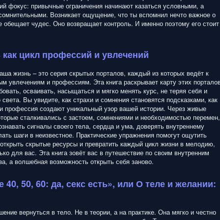
ий фокус: привычные ограничения начинают казаться условными, а
сомнительными. Возникает ощущение, что ты вспомнил нечто важное о
не обещает чудес. Оно возвращает контроль. И именно поэтому его стоит
 как цикл профессий и увлечений
ваша жизнь – это серия скрытых порталов, каждый из которых ведёт к
ым увлечениям и профессиям. Эта книга раскрывает карту этих порталов
бовать, осваивать, насыщаться и мягко менять курс, не теряя себя и
 света. Вы увидите, как страхи и сомнения становятся подсказками, как
и профессия создают уникальный узор вашей истории. Через живые
торые сталкивались с застоем, сомнениями и необходимостью перемен,
ознавать сигналы своего тела, сердца и ума, доверять внутреннему
лать шаги в неизвестное. Практические упражнения помогут ощутить
 открыть скрытые ресурсы и превратить каждый цикл жизни в мелодию,
ько для вас. Эта книга зовёт вас в путешествие по своим внутренним
за, а волшебная возможность открыть себя заново.
 40, 50, 60: да, секс есть», или О теле и желании:
шение вернуться в тело. Не в теории, а на практике. Она мягко и честно