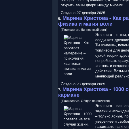
открыть ваши двери между мирами.
Создано 27 декабря 2025
Марина Христова
- Как р
6.
физика и магия воли
(Психология. Личностный рост)
Эта книга – о том,
соединяет древние
Ты узнаешь, почем
топливом для целе
сухой теории здес
попробовать сразу
«поток» и создават
действии. Возьми е
меняющей реально
Создано 23 декабря 2025
Марина Христова
- 1000 
7.
кармане
(Психология. Общая психология)
Эта книга – ваш с
задачи и неожидан
– только ясные, п
увереннее и свобо
нажимаете на кнопк