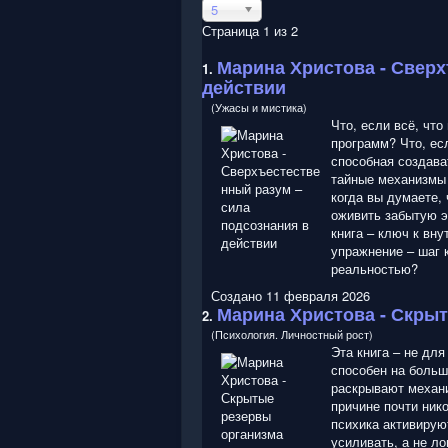
5
Страница 1 из 2
Марина Христова
- Сверх
1.
действии
(Ужасы и мистика)
Что, если всё, чт
программ? Что, есл
способная создава
тайные механизмы 
когда вы думаете, 
оживить забытую э
книга – ключ к вн
упражнение – шаг к
реальностью?
Создано 11 февраля 2026
Марина Христова
- Скрыт
2.
(Психология. Личностный рост)
Эта книга – не для
способен на больш
раскрывают механи
причине почти нико
психика активирую
усиливать, а не ло