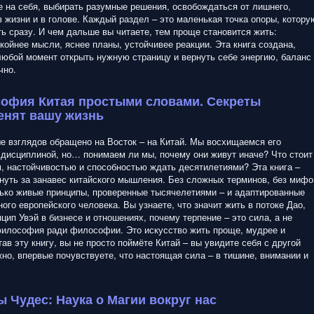
 на себя, выбирать разумные решения, освобождаться от лишнего,
в жизни и в голове. Каждый раздел – это маленькая точка опоры, котору
ь сразу. И чем дальше вы читаете, тем проще становится жить:
койнее мысли, яснее планы, устойчивее реакции. Эта книга создана,
любой момент открыть нужную страницу и вернуть себе энергию, баланс
чно.
офия Китая простыми словами. Секреты
енят вашу жизнь
е взглядов обращено на Восток – на Китай. Мы восхищаемся его
дисциплиной, но… понимаем ли мы, почему они живут иначе? Что стоит
м, настойчивостью и способностью ждать десятилетиями? Эта книга –
нуть за занавес китайского мышления. Без сложных терминов, без мифо
лько живые принципы, проверенные тысячелетиями – и адаптированные
ого европейского человека. Вы узнаете, что значит жить в потоке Дао,
цип Увэй в бизнесе и отношениях, почему терпение – это сила, а не
философия ради философии. Это искусство жить проще, мудрее и
ав эту книгу, вы не просто поймёте Китай – вы увидите себя с другой
жно, впервые почувствуете, что настоящая сила – в тишине, внимании и
ы Чудес: Наука о Магии вокруг нас