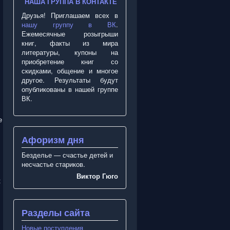
НАША ГРУППА В КОНТАКТЕ
Друзья! Приглашаем всех в
нашу группу в ВК
.
Ежемесячные розыгрыши
книг, факты из мира
литературы, купоны на
приобретение книг со
скидками, общение и многое
другое. Результаты будут
опубликованы в нашей группе
ВК.
е
Афоризм дня
Безделье — счастье детей и
несчастье стариков.
Виктор Гюго
к
Разделы сайта
Новые поступления