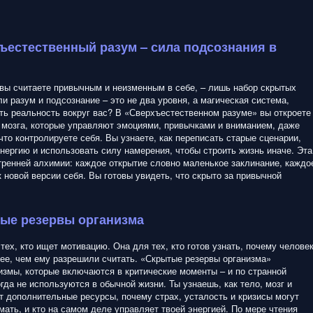
ъестественный разум – сила подсознания в
о вы считаете привычным и неизменным в себе, – лишь набор скрытых
и разум и подсознание – это не два уровня, а магическая система,
ть реальность вокруг вас? В «Сверхъестественном разуме» вы откроете
мозга, которые управляют эмоциями, привычками и вниманием, даже
что контролируете себя. Вы узнаете, как переписать старые сценарии,
нергию и использовать силу намерения, чтобы строить жизнь иначе. Эта
утренней алхимии: каждое открытие словно маленькое заклинание, каждо
 новой версии себя. Вы готовы увидеть, что скрыто за привычной
ые резервы организма
 тех, кто ищет мотивацию. Она для тех, кто готов узнать, почему челове
ее, чем ему разрешили считать. «Скрытые резервы организма»
змы, которые включаются в критические моменты – и по странной
гда не используются в обычной жизни. Ты узнаешь, как тело, мозг и
т дополнительные ресурсы, почему страх, усталость и кризисы могут
мать, и кто на самом деле управляет твоей энергией. По мере чтения