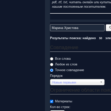
pdf, rtf, txt, читать онлайн или ку
нашим постоянным посетителем.
Введите текст для поиска...
Результаты поиска: найдено
эле
50
Совпадение
Все слова
Любое из слов
Точное совпадение
Порядок
Новые первыми
Ограничение области пои
Материалы
Кол-во строк: