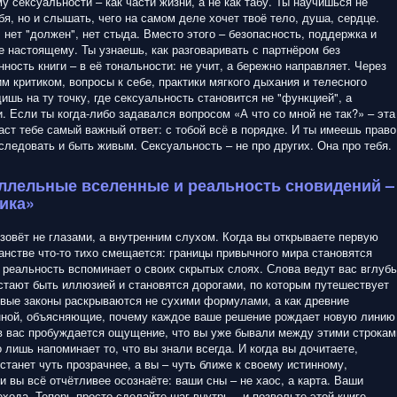
у сексуальности – как части жизни, а не как табу. Ты научишься не
я, но и слышать, чего на самом деле хочет твоё тело, душа, сердце.
 нет "должен", нет стыда. Вместо этого – безопасность, поддержка и
е настоящему. Ты узнаешь, как разговаривать с партнёром без
ность книги – в её тональности: не учит, а бережно направляет. Через
м критиком, вопросы к себе, практики мягкого дыхания и телесного
ишь на ту точку, где сексуальность становится не "функцией", а
. Если ты когда-либо задавался вопросом «А что со мной не так?» – эта
аст тебе самый важный ответ: с тобой всё в порядке. И ты имеешь право
сследовать и быть живым. Сексуальность – не про других. Она про тебя.
ллельные вселенные и реальность сновидений –
ика»
 зовёт не глазами, а внутренним слухом. Когда вы открываете первую
ранстве что-то тихо смещается: границы привычного мира становятся
о реальность вспоминает о своих скрытых слоях. Слова ведут вас вглубь
естают быть иллюзией и становятся дорогами, по которым путешествует
вые законы раскрываются не сухими формулами, а как древние
нной, объясняющие, почему каждое ваше решение рождает новую линию
в вас пробуждается ощущение, что вы уже бывали между этими строкам
о лишь напоминает то, что вы знали всегда. И когда вы дочитаете,
станет чуть прозрачнее, а вы – чуть ближе к своему истинному,
и вы всё отчётливее осознаёте: ваши сны – не хаос, а карта. Ваши
ехода. Теперь просто сделайте шаг внутрь – и позвольте этой книге