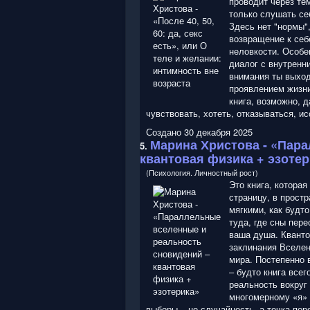
проводит через тем
только слушать себ
Здесь нет "нормы",
возвращение к себ
неловкости. Особен
диалог с внутренни
внимания ты выход
проявлением жизни
книга, возможно, д
чувствовать, хотеть, отказываться, и
Создано 30 декабря 2025
Марина Христова
- «Пара
5.
квантовая физика + эзотер
(Психология. Личностный рост)
Это книга, которая
страницу, в прост
мягкими, как будт
туда, где сны пер
ваша душа. Кванто
заклинания Вселе
мира. Постепенно 
– будто книга всег
реальность вокруг 
многомерному «я» 
выборы – не случайность, а точка пер