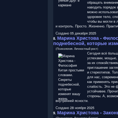
обращать внимание
наводить порядок 
можно использоват
здоровее тело, спо
чтобы вы могли в 
и контроль. Просто. Жизненно. Практи
Создано 05 декабря 2025
Марина Христова
- Филос
8.
поднебесной, которые изм
(Психология. Личностный рост)
Сегодня всё больш
успехами, мощью, 
за их спокойствие
приглашение загля
и стереотипов. То
для нас, современн
как применять прин
слабость. Это не 
устойчивее. Прочит
стороны. А, возмо
внутренней ясности.
Создано 28 ноября 2025
Марина Христова
- Закон
9.
(Психология. Личностный рост)