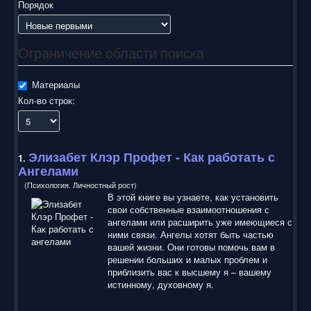
воспользоваться нашим сайтом, найти и скачать нужные
Порядок
Вам электронные книги бесплатно и без регистрации введя
автора, название книги или имя полюбившегося героя в
строку поиска. На нашем сайте для ознакомления можно
Ограничение области поиска
бесплатно
скачать
книги
в электронных форматах fb2,
epub, pdf, rtf, txt, читать онлайн или купить лицензионные
электронные книги. Наш сайт постоянно развивается и
Материалы
пополняется. Надеюсь, Вы станете нашим постоянным
Кол-во строк:
посетителем.
Элизабет Клэр Профет
- Как работать с
1.
Ангелами
(Психология. Личностный рост)
В этой книге вы узнаете, как установить
свои собственные взаимоотношения с
ангелами или расширить уже имеющиеся с
ними связи. Ангелы хотят быть частью
вашей жизни. Они готовы помочь вам в
решении больших и малых проблем и
приблизить вас к высшему я – вашему
истинному, духовному я.