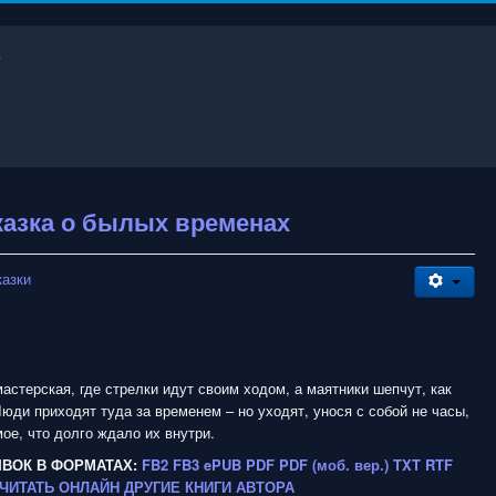
казка о былых временах
казки
мастерская, где стрелки идут своим ходом, а маятники шепчут, как
Люди приходят туда за временем – но уходят, унося с собой не часы,
мое, что долго ждало их внутри.
ЫВОК В ФОРМАТАХ:
FB2
FB3
ePUB
PDF
PDF (моб. вер.)
TXT
RTF
ЧИТАТЬ ОНЛАЙН
ДРУГИЕ КНИГИ АВТОРА