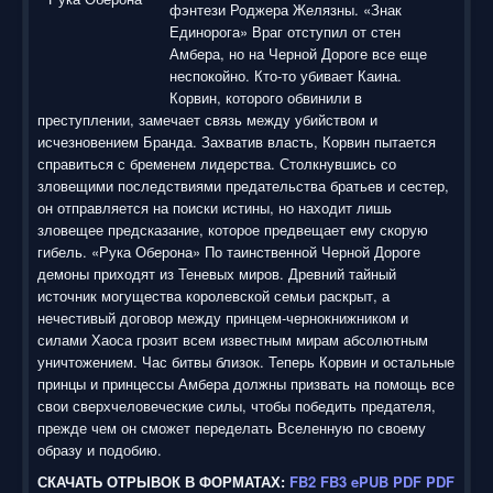
фэнтези Роджера Желязны. «Знак
Единорога» Враг отступил от стен
Амбера, но на Черной Дороге все еще
неспокойно. Кто-то убивает Каина.
Корвин, которого обвинили в
преступлении, замечает связь между убийством и
исчезновением Бранда. Захватив власть, Корвин пытается
справиться с бременем лидерства. Столкнувшись со
зловещими последствиями предательства братьев и сестер,
он отправляется на поиски истины, но находит лишь
зловещее предсказание, которое предвещает ему скорую
гибель. «Рука Оберона» По таинственной Черной Дороге
демоны приходят из Теневых миров. Древний тайный
источник могущества королевской семьи раскрыт, а
нечестивый договор между принцем-чернокнижником и
силами Хаоса грозит всем известным мирам абсолютным
уничтожением. Час битвы близок. Теперь Корвин и остальные
принцы и принцессы Амбера должны призвать на помощь все
свои сверхчеловеческие силы, чтобы победить предателя,
прежде чем он сможет переделать Вселенную по своему
образу и подобию.
СКАЧАТЬ ОТРЫВОК В ФОРМАТАХ:
FB2
FB3
ePUB
PDF
PDF