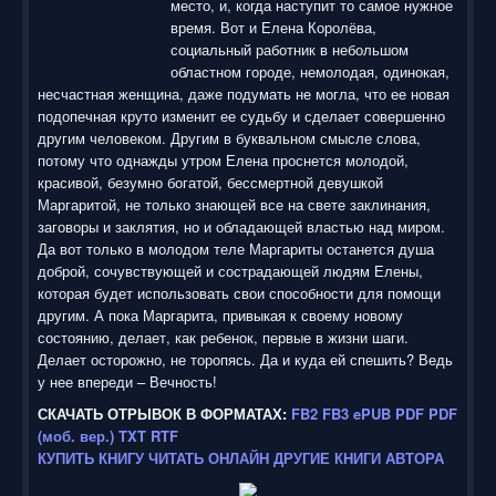
место, и, когда наступит то самое нужное
время. Вот и Елена Королёва,
социальный работник в небольшом
областном городе, немолодая, одинокая,
несчастная женщина, даже подумать не могла, что ее новая
подопечная круто изменит ее судьбу и сделает совершенно
другим человеком. Другим в буквальном смысле слова,
потому что однажды утром Елена проснется молодой,
красивой, безумно богатой, бессмертной девушкой
Маргаритой, не только знающей все на свете заклинания,
заговоры и заклятия, но и обладающей властью над миром.
Да вот только в молодом теле Маргариты останется душа
доброй, сочувствующей и сострадающей людям Елены,
которая будет использовать свои способности для помощи
другим. А пока Маргарита, привыкая к своему новому
состоянию, делает, как ребенок, первые в жизни шаги.
Делает осторожно, не торопясь. Да и куда ей спешить? Ведь
у нее впереди – Вечность!
СКАЧАТЬ ОТРЫВОК В ФОРМАТАХ:
FB2
FB3
ePUB
PDF
PDF
(моб. вер.)
TXT
RTF
КУПИТЬ КНИГУ
ЧИТАТЬ ОНЛАЙН
ДРУГИЕ КНИГИ АВТОРА