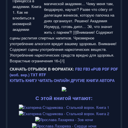
магической академии… Чему меня там,
бездарную, научат? Разве что сбегу от
делегации женихов, которую папочка на
днях организует. Решено! Академия
Изумруд, готовь дипл… Эй, что значит
жить с парнем?! [i]Внимание! Содержит
сцены распития спиртных напитков. Чрезмерное
употребление алкоголя вредит вашему здоровью. Внимание!
Содержит сцены употребления наркотических веществ.
Употребление наркотических средств вредно для здоровья.
Возрастные ограничения 16+[/i]
СКАЧАТЬ ОТРЫВОК В ФОРМАТАХ:
FB2
FB3
ePUB
PDF
PDF
(моб. вер.)
TXT
RTF
КУПИТЬ КНИГУ
ЧИТАТЬ ОНЛАЙН
ДРУГИЕ КНИГИ АВТОРА
С этой книгой читают: