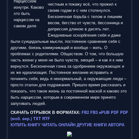
честным и покажу всё, что прожил к
своим годам и с чем столкнулся.
Бесконечная борьба с телом и лишним
весом, бегство от чувств, бессонница и
депрессия длиною в десять лет.
Ежедневные оскорбления себя и даже
были суицидальные мысли, постоянное сравнение себя с
другими, боязнь коммуникаций и вообще – жить. О
проблемах с родителями. Обществом. О том, что большую
часть жизни у меня не было чувств, эмоций – и как я к ним
вернулся. Бесконечная гонка за одобрением окружающих и
их же идеализация. Постоянное желание исправить и
починить себя, ведь я ненормальный, а окружающие люди –
просто эталон для подражания. Пришло время рассказать и
показать, что такое жизнь за постоянной маской и каково это
быть нарциссом, которым в современном мире принято
запугивать людей.
СКАЧАТЬ ОТРЫВОК В ФОРМАТАХ:
FB2
FB3
ePUB
PDF
PDF
(моб. вер.)
TXT
RTF
КУПИТЬ КНИГУ
ЧИТАТЬ ОНЛАЙН
ДРУГИЕ КНИГИ АВТОРА