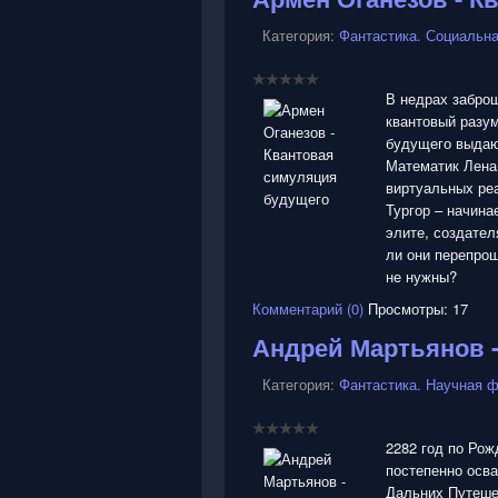
Категория:
Фантастика. Социальн
В недрах заброш
квантовый разум
будущего выдаю
Математик Лена 
виртуальных реа
Тургор – начина
элите, создател
ли они перепро
не нужны?
Комментарий (0)
Просмотры: 17
Андрей Мартьянов 
Категория:
Фантастика. Научная ф
2282 год по Рож
постепенно осв
Дальних Путешес