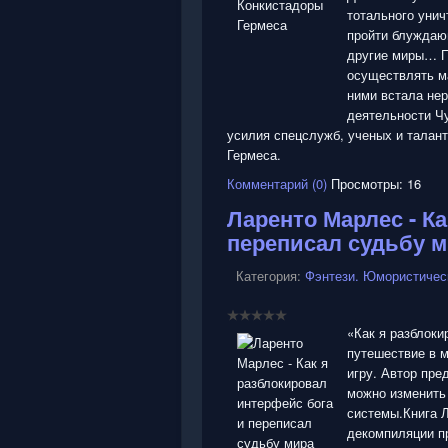
тотального унич
пройти блуждаю
другие миры… П
осуществлять м
ними встала нер
деятельности Чу
усилия спецслужб, ученых и талан
Гермеса.
Комментарий (0)
Просмотры: 16
Ларенто Марлес - К
переписал судьбу м
Категория:
Фэнтези. Юмористичес
«Как я разблоки
путешествие в 
игру. Автор пре
можно изменить
системы.Книга Л
декомпиляции п