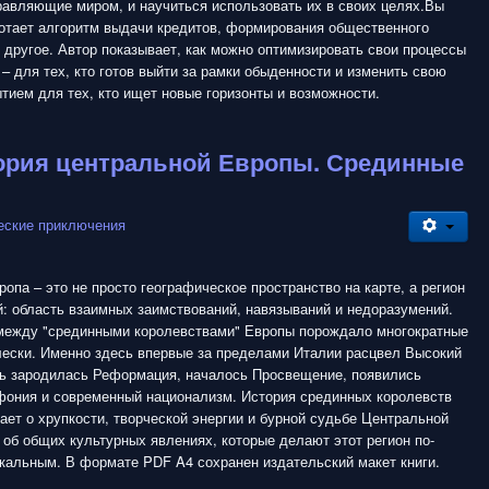
равляющие миром, и научиться использовать их в своих целях.Вы
ботает алгоритм выдачи кредитов, формирования общественного
 другое. Автор показывает, как можно оптимизировать свои процессы
 – для тех, кто готов выйти за рамки обыденности и изменить свою
тием для тех, кто ищет новые горизонты и возможности.
тория центральной Европы. Срединные
еские приключения
опа – это не просто географическое пространство на карте, а регион
: область взаимных заимствований, навязываний и недоразумений.
между "срединными королевствами" Европы порождало многократные
лески. Именно здесь впервые за пределами Италии расцвел Высокий
сь зародилась Реформация, началось Просвещение, появились
фония и современный национализм. История срединных королевств
ет о хрупкости, творческой энергии и бурной судьбе Центральной
 об общих культурных явлениях, которые делают этот регион по-
кальным. В формате PDF A4 сохранен издательский макет книги.