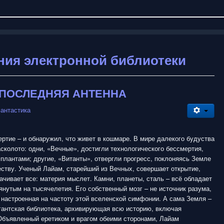
ния электронной библиотеки
- ПОСЛЕДНЯЯ АНТЕННА
антастика
ртие – и обнаружил, что живет в кошмаре. В мире далекого будуства
сколото: одни, «Вечные», достигли технологического бессмертия,
плантами; другие, «Витанты», отвергли прогресс, поклоняясь Земле
ству. Ученый Лайам, старейший из Вечных, совершает открытие,
ачивает все: материя мыслет. Камни, планеты, сталь – всё обладает
янутым на тысячелетия. Его собственный мозг – не источник разума,
 настроенная на частоту этой вселенской симфонии. А сама Земля –
игантская библиотека, архивирующая всю историю, включая
Объявленный еретиком и врагом обеими сторонами, Лайам