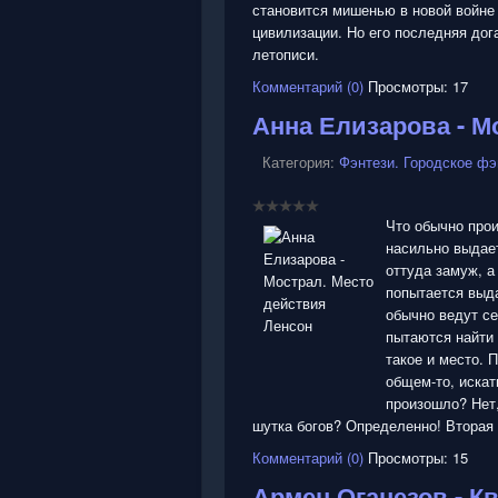
становится мишенью в новой войне 
цивилизации. Но его последняя дог
летописи.
Комментарий (0)
Просмотры: 17
Анна Елизарова - М
Категория:
Фэнтези. Городское фэ
Что обычно про
насильно выдает
оттуда замуж, а
попытается выда
обычно ведут с
пытаются найти 
такое и место. 
общем-то, искат
произошло? Нет,
шутка богов? Определенно! Вторая 
Комментарий (0)
Просмотры: 15
Армен Оганезов - К