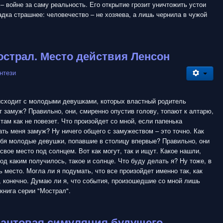
– войне за саму реальность. Его открытие грозит уничтожить устои
адка страшнее: человечество – не хозяева, а лишь чернила в чужой
острал. Место действия Ленсон
нтези
исходит с молодыми девушками, которых властный родитель
 замуж? Правильно, они, смиренно опустив голову, топают к алтарю,
 там как не повезет. Что произойдет со мной, если папенька
ть меня замуж? Ну ничего общего с замужеством – это точно. Как
ебя молодые девушки, попавшие в столицу впервые? Правильно, они
свое место под солнцем. Вот как могут, так и ищут. Какое нашли,
Под каким получилось, такое и солнце. Что буду делать я? Ну тоже, в
ь место. Могла ли я подумать, что все произойдет именно так, как
 конечно. Думаю ли я, что события, произошедшие со мной лишь
книга серии "Мострал".
вантовая симуляция будущего