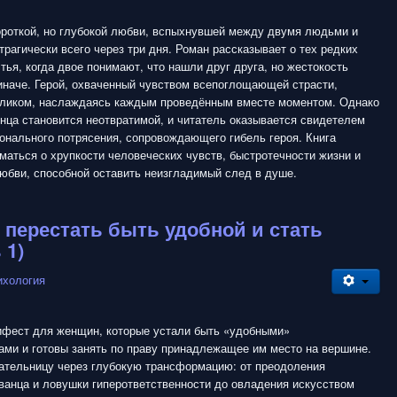
ороткой, но глубокой любви, вспыхнувшей между двумя людьми и
рагически всего через три дня. Роман рассказывает о тех редких
тья, когда двое понимают, что нашли друг друга, но жестокость
иначе. Герой, охваченный чувством всепоглощающей страсти,
еликом, наслаждаясь каждым проведённым вместе моментом. Однако
нца становится неотвратимой, и читатель оказывается свидетелем
онального потрясения, сопровождающего гибель героя. Книга
маться о хрупкости человеческих чувств, быстротечности жизни и
юбви, способной оставить неизгладимый след в душе.
к перестать быть удобной и стать
 1)
ихология
нифест для женщин, которые устали быть «удобными»
ами и готовы занять по праву принадлежащее им место на вершине.
тательницу через глубокую трансформацию: от преодоления
ванца и ловушки гиперответственности до овладения искусством