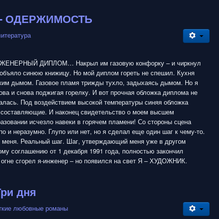
н - ОДЕРЖИМОСТЬ
литература
ЕНЕРНЫЙ ДИПЛОМ… Накрыл им газовую конфорку – и чиркнул
 объяло синюю книжицу. Но мой диплом гореть не спешил. Кухня
ким дымом. Газовое пламя трижды тухло, задыхаясь дымом. Но я
ова и снова поджигая горелку. И вот прочная обложка диплома не
алась. Под воздействием высокой температуры синяя обложка
 составляющие. И наконец свидетельство о моем высшем
азовании исчезло навеки в горячем пламени! Со стороны сцена
о и неразумно. Глупо или нет, но я сделал еще один шаг к чему-то.
 меня. Реальный шаг. Шаг, утверждающий меня уже в другом
ому соглашению от 1 декабря 1991 года, полностью закончил
 огне сгорел я-инженер – но появился на свет Я – ХУДОЖНИК.
Три дня
ткие любовные романы