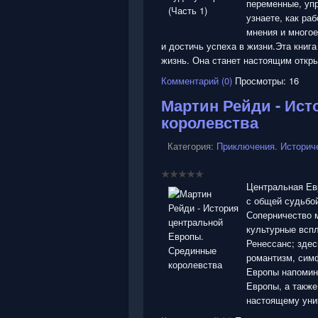
переменные, уп
узнаете, как ра
мнения и многое
и достичь успеха в жизни.Эта книга
жизнь. Она станет настоящим откры
Комментарий (0)
Просмотры: 16
Мартин Рейди - Ис
королевства
Категория:
Приключения. Историч
Центральная Евр
с общей судьбой
Соперничество 
культурные всп
Ренессанс; зде
романтизм, сим
Европы напомина
Европы, а также
настоящему уни