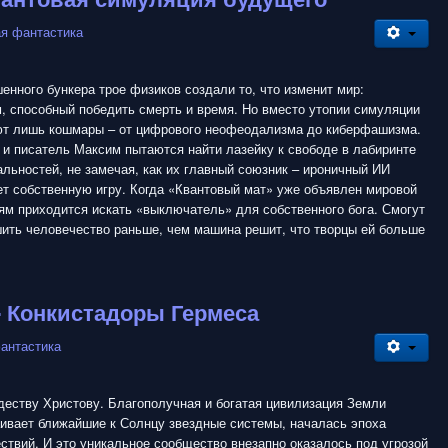
ая фантастика
енного бункера трое физиков создали то, что изменит мир:
, способный победить смерть и время. Но вместо утопии симуляции
т лишь кошмары – от цифрового неофеодализма до киберфашизма.
и писатель Максим пытаются найти лазейку к свободе в лабиринте
льностей, не замечая, как их главный союзник – ироничный ИИ
ет собственную игру. Когда «Квантовый мат» уже объявлен мировой
ям приходится искать «выключатель» для собственного бога. Смогут
шить человечество раньше, чем машина решит, что творцы ей больше
- Конкистадоры Гермеса
антастика
деству Христову. Благополучная и богатая цивилизация Земли
аивает ближайшие к Солнцу звездные системы, началась эпоха
твий. И это уникальное сообщество внезапно оказалось под угрозой