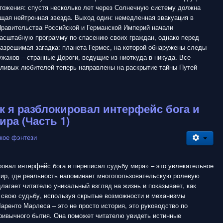
тожения: спустя несколько лет через Солнечную систему должна
щая нейтронная звезда. Выход один: немедленная эвакуация в
равительства Российской и Германской Империй начали
асштабную программу по спасению своих граждан, однако перед
азрешимая загадка: планета Гермес, на которой обнаружены следы
жаков – странные Дороги, ведущие из ниоткуда в никуда. Все
тливых любителей теперь направлены на раскрытие тайны Путей
ак я разблокировал интерфейс бога и
ира (Часть 1)
кое фэнтези
ровал интерфейс бога и переписал судьбу мира» – это увлекательное
мир, где реальность напоминает многопользовательскую ролевую
длагает читателю уникальный взгляд на жизнь и показывает, как
 свою судьбу, используя скрытые возможности и механизмы
аренто Марлеса – это не просто история, это руководство по
ривычного бытия. Она поможет читателю увидеть истинные