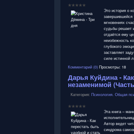
Это история о к
завершившейся т
мгновениях счас
судьбы решает 
отдаётся ему ц
неизбежность ко
глубокого эмоци
заставляет заду
силе истинной л
Комментарий (0)
Просмотры: 18
Дарья Куйдина - Ка
незаменимой (Часть
Категория:
Психология. Общая пс
Эта книга – ма
исполнительниц
Автор ведет чи
синдрома самоз