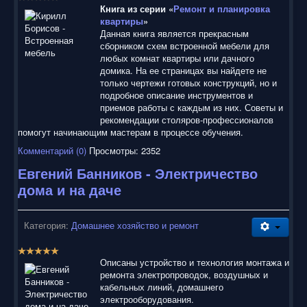
воспользоваться нашим сайтом, найти и скачать нужные
Книга из серии «
Ремонт и планировка
Вам электронные книги бесплатно и без регистрации введя
квартиры
»
автора, название книги или имя полюбившегося героя в
Данная книга является прекрасным
строку поиска. На нашем сайте для ознакомления можно
сборником схем встроенной мебели для
бесплатно
скачать
книги
в электронных форматах fb2,
любых комнат квартиры или дачного
epub, pdf, rtf, txt, читать онлайн или купить лицензионные
домика. На ее страницах вы найдете не
электронные книги. Наш сайт постоянно развивается и
только чертежи готовых конструкций, но и
пополняется. Надеюсь, Вы станете нашим постоянным
подробное описание инструментов и
посетителем.
приемов работы с каждым из них. Советы и
рекомендации столяров-профессионалов
помогут начинающим мастерам в процессе обучения.
Комментарий (0)
Просмотры: 2352
Евгений Банников - Электричество
дома и на даче
Категория:
Домашнее хозяйство и ремонт
Р
е
Описаны устройство и технология монтажа и
й
ремонта электропроводок, воздушных и
т
кабельных линий, домашнего
и
электрооборудования.