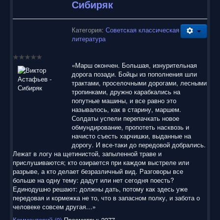
Сибиряк
Категория:
Советская классическая
литература
«Марш окончен. Большая, изнурительная
дорога позади. Бойцы из пополнения шли
трактами, проселочными дорогами, лесными
тропинками, дружно карабкались на
попутные машины, и все равно это
называлось, как в старину, маршем.
Солдаты успели перепачкать новое
обмундирование, пропотеть насквозь и
начисто съесть харчишки, выданные на
дорогу. И все-таки до передовой добрались.
Лежат в логу на щетинистой, запыленной траве и
прислушиваются; кто озирается при каждом выстреле или
разрыве, а кто делает безразличный вид. Разговоры все
больше на одну тему: дадут или нет сегодня поесть?
Единодушно решают: должны дать, потому как здесь уже
передовая и кормежка не то, что в запасном полку, и забота о
человеке совсем другая…»
Комментарий (0)
Просмотры: 2277