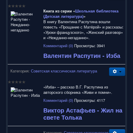
воспользоваться нашим сайтом, найти и скачать нужные
Вам электронные книги бесплатно и без регистрации введя
Книга из серии «
Школьная библиотека
автора, название книги или имя полюбившегося героя в
(Детская литература)
»
строку поиска. На нашем сайте для ознакомления можно
В книгу Валентина Распутина вошли
бесплатно
скачать
книги
в электронных форматах fb2,
повесть «Прощание с Матёрой» и рассказы:
epub, pdf, rtf, txt, читать онлайн или купить лицензионные
«Уроки французского», «Женский разговор»
электронные книги. Наш сайт постоянно развивается и
и «Нежданно-негаданно».
пополняется. Надеюсь, Вы станете нашим постоянным
посетителем.
Комментарий (0)
Просмотры: 3941
Валентин Распутин - Изба
Категория:
Советская классическая литература
«Изба» – рассказ В.Г. Распутина из
авторского сборника «Живи и помни».
Комментарий (0)
Просмотры: 4117
Виктор Астафьев - Жил на
свете Толька
Категория:
Советская классическая