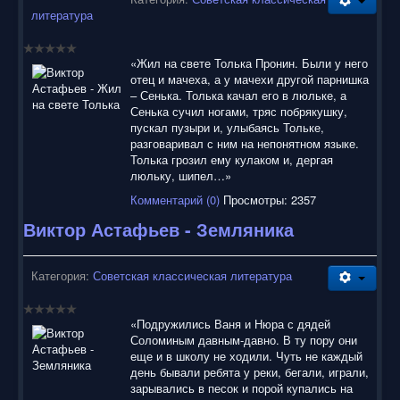
литература
«Жил на свете Толька Пронин. Были у него
отец и мачеха, а у мачехи другой парнишка
– Сенька. Толька качал его в люльке, а
Сенька сучил ногами, тряс побрякушку,
пускал пузыри и, улыбаясь Тольке,
разговаривал с ним на непонятном языке.
Толька грозил ему кулаком и, дергая
люльку, шипел…»
Комментарий (0)
Просмотры: 2357
Виктор Астафьев - Земляника
Категория:
Советская классическая литература
«Подружились Ваня и Нюра с дядей
Соломиным давным-давно. В ту пору они
еще и в школу не ходили. Чуть не каждый
день бывали ребята у реки, бегали, играли,
зарывались в песок и порой купались на