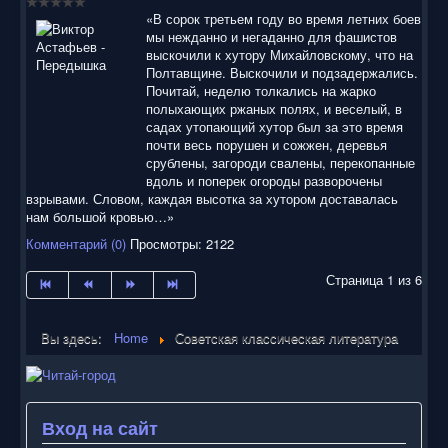
«В сорок третьем году во время летних боев
мы нежданно и негаданно для фашистов
выскочили к хутору Михайловскому, что на
Полтавщине. Выскочили и подзадержались.
Почитай, неделю толкались на жарко
полыхающих ржаных полях, и веселый, в
садах утопающий хутор был за это время
почти весь порушен и сожжен, деревья
срублены, загороди свалены, перекопанные
вдоль и поперек огороды разворочены
взрывами. Словом, каждая высотка за хутором доставалась
нам большой кровью…»
Комментарий (0)
Просмотры: 2122
Страница 1 из 6
Вы здесь:
Home
Советская классическая литература
Вход на сайт