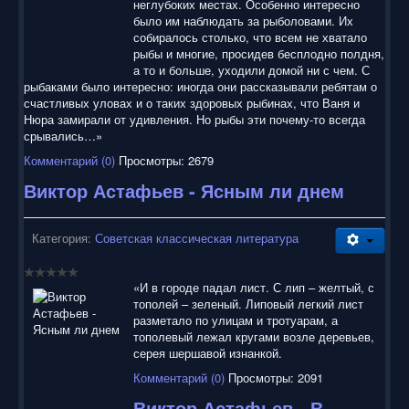
неглубоких местах. Особенно интересно
было им наблюдать за рыболовами. Их
собиралось столько, что всем не хватало
рыбы и многие, просидев бесплодно полдня,
а то и больше, уходили домой ни с чем. С
рыбаками было интересно: иногда они рассказывали ребятам о
счастливых уловах и о таких здоровых рыбинах, что Ваня и
Нюра замирали от удивления. Но рыбы эти почему-то всегда
срывались…»
Комментарий (0)
Просмотры: 2679
Виктор Астафьев - Ясным ли днем
Категория:
Советская классическая литература
«И в городе падал лист. С лип – желтый, с
тополей – зеленый. Липовый легкий лист
разметало по улицам и тротуарам, а
тополевый лежал кругами возле деревьев,
серея шершавой изнанкой.
Комментарий (0)
Просмотры: 2091
Виктор Астафьев - В