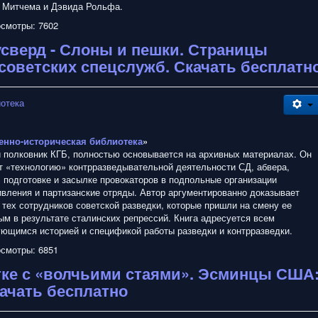
 Митчема и Дэвида Рольфа.
смотры: 7602
сверд - Слоны и пешки. Страницы
советских спецслужб. Скачать бесплатн
иотека
енно-историческая библиотека
»
й полковник КГБ, полностью основывается на архивных материалах. Он
т «технологию» контрразведывательной деятельности СД, абвера,
, подготовке и засылке провокаторов в подпольные организации
ивления и партизанские отряды. Автор аргументированно доказывает
тех сотрудников советской разведки, которые пришли на смену ее
ым в результате сталинских репрессий. Книга адресуется всем
ующимся историей и спецификой работы разведки и контрразведки.
смотры: 6851
атке с «волчьими стаями». Эсминцы США
качать бесплатно