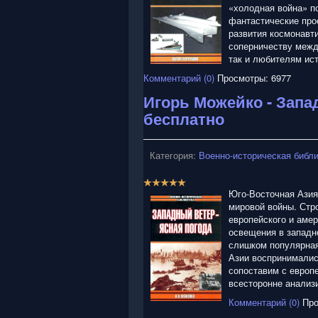
«холодная война» п
фантастические про
развития космонавти
соперничеству межд
так и любителям ист
Комментарий (0)
Просмотры: 6977
Игорь Можейко - Запа
бесплатно
Категория:
Военно-историческая библ
Р
е
Юго-Восточная Азия
й
мировой войны. Стр
т
европейского и амер
и
освещения в западн
н
слишком популярная
г
Азии воспринималис
:
сопоставим с европе
всесторонне анализи
5
Комментарий (0)
Про