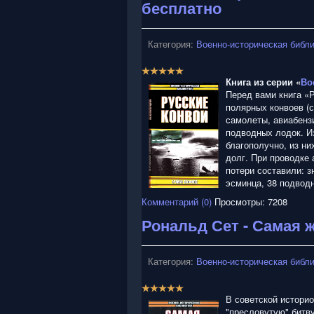
бесплатно
5
Категория:
Военно-историческая библ
Р
е
Книга из серии «
Во
й
Перед вами книга «
т
полярных конвоев (с
и
самолеты, авиабенз
н
подводных лодок. И
г
благополучно, из ни
:
долг. При проводке 
потери составили: 
5
эсминца, 38 подвод
Комментарий (0)
Просмотры: 7208
/
Рональд Сет - Самая 
5
Категория:
Военно-историческая библ
Р
е
В советской истори
й
"пресловутую" битву