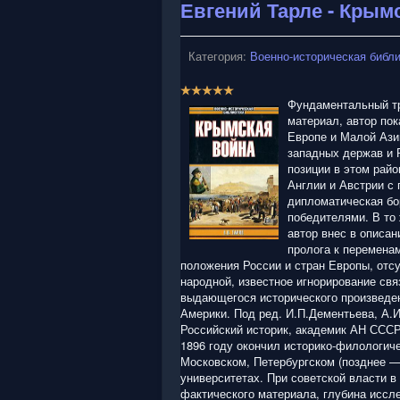
/
Евгений Тарле - Крым
5
Категория:
Военно-историческая библ
Р
е
Фундаментальный тр
й
материал, автор по
т
Европе и Малой Ази
и
западных держав и 
н
позиции в этом рай
г
Англии и Австрии с
:
дипломатическая бо
победителями. В то
5
автор внес в описан
пролога к переменам
/
положения России и стран Европы, отс
народной, известное игнорирование св
5
выдающегося исторического произведен
Америки. Под ред. И.П.Дементьева, А.И
Российский историк, академик АН СССР
1896 году окончил историко-филологиче
Московском, Петербургском (позднее —
университетах. При советской власти в
фактического материала, глубина иссл