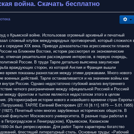
ская война. Скачать бесплатно
иотека
уд о Крымской войне. Использовав огромный архивный и печатный
казал сложный клубок международных противоречий, который сложился 
и к середине XIX века. Приводя доказательства агрессивности планов
России на Ближнем Востоке, историк рассмотрел их экономические
оне, отмечая решительное расхождение интересов, в первую очередь,
 политикой России. В труде Тарле детально выяснена закулисная
рьба враждующих сторон, из которой Англия и Франция вышли
 же время показаны разногласия между этими державами. Много нового
ие военных действий. Тарле останавливается и на значении войны как
 внутри России. Однако недостаточно глубокий анализ внутреннего
утствие четкого разграничения между официальной Россией и Россией
язи между фронтом и тылом являются недостатком этого в целом
ия. (Историография истории нового и новейшего времени стран Европы 
.Патрушева). ТАРЛЕ Евгений Викторович (27.10 [8.11].1875 — 5.01.1955)
 (1927). Почетный член многих зарубежных исторических обществ. В
ский факультет Московского университета. В разные годы работал в
 в Петроградском и Лениградском), Юрьевском, Казанском
 1930-34 был репрессирован. Для работ Тарле характерны богатство
едований, блестящий литературный стиль. Основные труды: «Рабочий