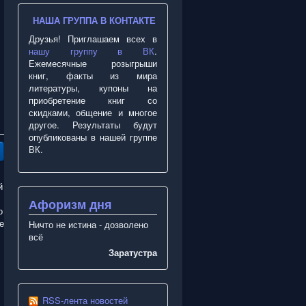
НАША ГРУППА В КОНТАКТЕ
Друзья! Приглашаем всех в
нашу группу в ВК
.
Ежемесячные розыгрыши
книг, факты из мира
литературы, купоны на
приобретение книг со
скидками, общение и многое
другое. Результаты будут
опубликованы в нашей группе
ВК.
й
Афоризм дня
о
е
Ничто не истина - дозволено
всё
Заратустра
RSS-лента новостей