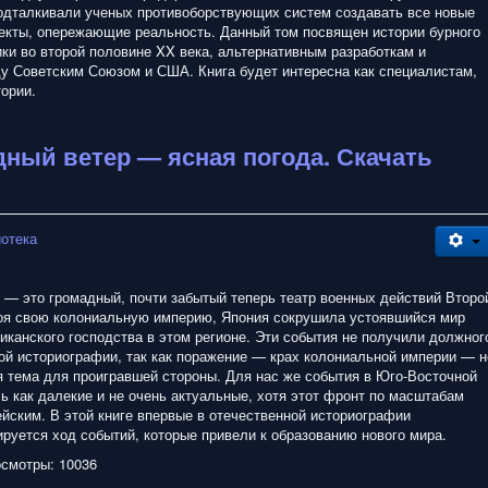
одталкивали ученых противоборствующих систем создавать все новые
екты, опережающие реальность. Данный том посвящен истории бурного
ки во второй половине XX века, альтернативным разработкам и
у Советским Союзом и США. Книга будет интересна как специалистам,
ории.
дный ветер — ясная погода. Скачать
иотека
 — это громадный, почти забытый теперь театр военных действий Второ
оя свою колониальную империю, Япония сокрушила устоявшийся мир
иканского господства в этом регионе. Эти события не получили должног
ой историографии, так как поражение — крах колониальной империи — н
 тема для проигравшей стороны. Для нас же события в Юго-Восточной
ь как далекие и не очень актуальные, хотя этот фронт по масштабам
йским. В этой книге впервые в отечественной историографии
руется ход событий, которые привели к образованию нового мира.
смотры: 10036