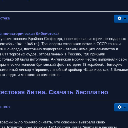
иотека
енно-историческая библиотека
»
Русские конвои» Брайана Скофилда, посвященная истории легендарных
ентябрь 1941–1945 гг.). Транспорты союзников везли в СССР танки и
ин и снаряди, постоянно подвергаясь атакам немецких самолетов и
з 811 торговых судов, отправленных в Россию, 720 прибыли
х только 58 были потоплены. Английские моряки честно выполняли свой
арктических конвоев британский флот потерял 18 кораблей. Немецкие
знаменитый линкор «Тирпиц», линейный крейсер «Шарнхорста», 3 больши
ных лодок и множество самолетов.
жестокая битва. Скачать бесплатно
иотека
ографии было принято считать, что союзники выиграли свою
 за Атлантику уже 22 июня 1941-го года, когда "почти все ресурсы