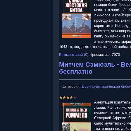
т
немцев были брошены
и
мало кто знает. Лю
н
линкоров и крейсер
г
проводкам атлантич
:
корветами. Но кажд
быстрее, чем напри
5
книгу об одной из т
атлантических марш
/
1943-го, когда до окончательной побед
Комментарий (0)
Просмотры: 7970
5
Митчем Сэмюэль - Ве
бесплатно
Категория:
Военно-историческая библ
Р
е
Аннотация издатель
й
Ливии. Как это могл
т
сумели отстоять эт
и
Северной Африке. О
н
было мучительно ме
г
театр военных дейс