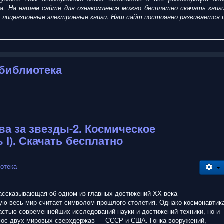
ка. На нашем сайте для ознакомления можно
бесплатно
скачать
кни
пить лицензионные электронные книги. Наш сайт постоянно развиваетс
 библиотека
ва за звезды-2. Космическое
 I). Скачать бесплатно
иотека
рассказывающая об одном из главных достижений XX века —
рую весь мир считает символом прошлого столетия. Однако космонавтик
ластью современнейших исследований науки и достижений техники, но и
мос двух мировых сверхдержав — СССР и США. Гонка вооружений,