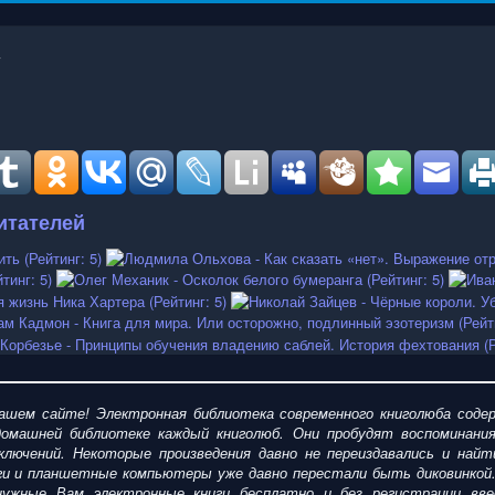
итателей
шем сайте! Электронная библиотека современного книголюба содер
омашней библиотеке каждый книголюб. Они пробудят воспоминания
ключений. Некоторые произведения давно не переиздавались и найт
ги и планшетные компьютеры уже давно перестали быть диковинкой
ужные Вам электронные книги бесплатно и без регистрации введ