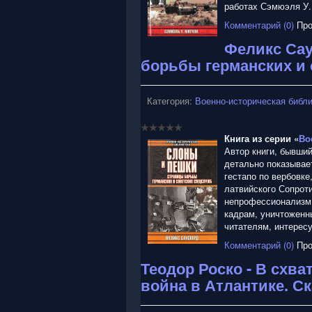
:
работах Сэмюэля У.
Комментарий (0)
Про
4
Феликс Сау
/
борьбы германских и 
5
Категория:
Военно-историческая библ
Книга из серии «
Во
Автор книги, бывши
детально показывае
гестапо по вербовке
латвийского Сопрот
непрофессионализм 
кадрам, уничтоженн
читателям, интерес
Комментарий (0)
Про
Теодор Роско - В схв
война в Атлантике. С