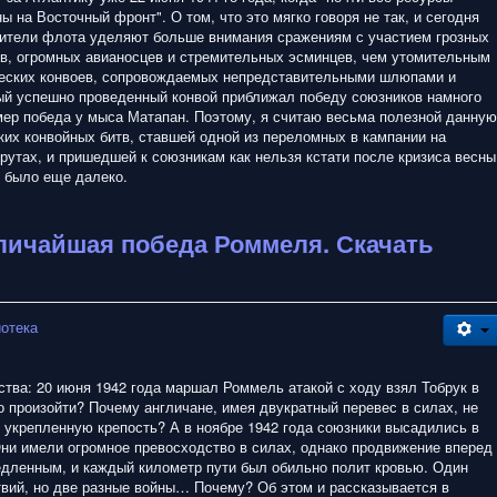
 на Восточный фронт". О том, что это мягко говоря не так, и сегодня
бители флота уделяют больше внимания сражениям с участием грозных
ов, огромных авианосцев и стремительных эсминцев, чем утомительным
еских конвоев, сопровождаемых непредставительными шлюпами и
ый успешно проведенный конвой приближал победу союзников намного
мер победа у мыса Матапан. Поэтому, я считаю весьма полезной данную
аких конвойных битв, ставшей одной из переломных в кампании на
рутах, и пришедшей к союзникам как нельзя кстати после кризиса весны
ы было еще далеко.
личайшая победа Роммеля. Скачать
иотека
ства: 20 июня 1942 года маршал Роммель атакой с ходу взял Тобрук в
о произойти? Почему англичане, имея двукратный перевес в силах, не
у укрепленную крепость? А в ноябре 1942 года союзники высадились в
ни имели огромное превосходство в силах, однако продвижение вперед
дленным, и каждый километр пути был обильно полит кровью. Один
твий, но две разные войны… Почему? Об этом и рассказывается в