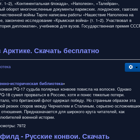
т. 1–2), «Континентальная блокада», «Наполеон», «Талейран»,
ый оборот многочисленные документы парижских. лондонских, гаагских
течественной войны Тарле написаны работы «Нашествие Наполеона на
е, закончено исследование «Крымская война» (т. 1–2). Участвовал в
тория дипломатии», учебников для вузов. Государственная премия ССС
в Арктике. Скачать бесплатно
иотека
енно-историческая библиотека
»
конвоя PQ-17 судьба полярных конвоев повисла на волоске. Однако
Q-18 сумел прорваться в Россию, хотя и понес тяжелые потери.
тало, что британский флот одержал победу. Но странным образом эта
ной резких споров между Черчиллем и Сталиным, серьезно осложнивши
 отношения. Предназначается для широкого круга читателей, как
 любителей военной истории.
смотры: 7972
филд - Русские конвои. Скачать