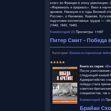
класс во Франции в эпоху революции» (
«Жерминаль и прериаль». Ввел в научн
архивов. Накануне и в годы Великой о
Россию», о Нахимове, Ушакове, Кутузов
подготовке коллективных трудов — «Ис
(1942, 1943, 1946).
Комментарий (0)
Просмотры: 11097
Питер Смит - Победа 
Категория:
Военно-историческая библ
Р
е
Книга из серии «
Во
й
После уничтожения 
т
следующий конвой Р
и
Адмиралтейство счи
н
победа стала причи
г
советско-британские
:
специалистов, так и
Комментарий (0)
Про
5
Брайан Ско
/