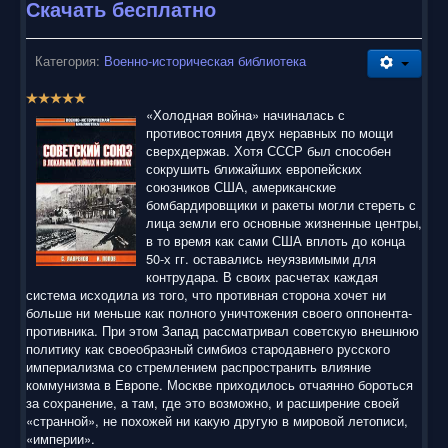
Скачать бесплатно
Категория:
Военно-историческая библиотека
Р
е
«Холодная война» начиналась с
й
противостояния двух неравных по мощи
т
сверхдержав. Хотя СССР был способен
и
сокрушить ближайших европейских
н
союзников США, американские
г
бомбардировщики и ракеты могли стереть с
:
лица земли его основные жизненные центры,
в то время как сами США вплоть до конца
5
50-х гг. оставались неуязвимыми для
контрудара. В своих расчетах каждая
/
система исходила из того, что противная сторона хочет ни
больше ни меньше как полного уничтожения своего оппонента-
5
противника. При этом Запад рассматривал советскую внешнюю
политику как своеобразный симбиоз стародавнего русского
империализма со стремлением распространить влияние
коммунизма в Европе. Москве приходилось отчаянно бороться
за сохранение, а там, где это возможно, и расширение своей
«странной», не похожей ни какую другую в мировой летописи,
«империи».