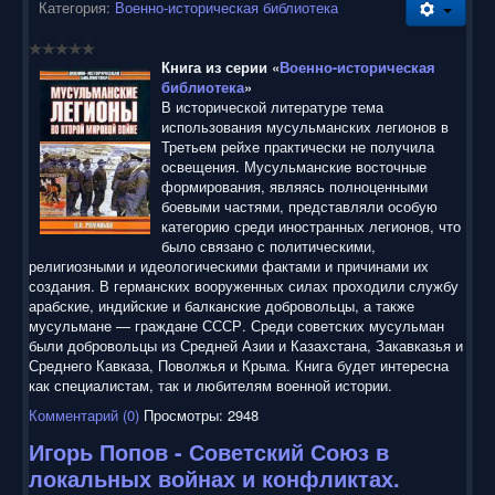
воспользоваться нашим сайтом, найти и скачать нужные
Категория:
Военно-историческая библиотека
Вам электронные книги бесплатно и без регистрации введя
автора, название книги или имя полюбившегося героя в
строку поиска. На нашем сайте для ознакомления можно
Книга из серии «
Военно-историческая
бесплатно
скачать
книги
в электронных форматах fb2,
библиотека
»
epub, pdf, rtf, txt, читать онлайн или купить лицензионные
В исторической литературе тема
электронные книги. Наш сайт постоянно развивается и
использования мусульманских легионов в
пополняется. Надеюсь, Вы станете нашим постоянным
Третьем рейхе практически не получила
посетителем.
освещения. Мусульманские восточные
формирования, являясь полноценными
боевыми частями, представляли особую
категорию среди иностранных легионов, что
было связано с политическими,
религиозными и идеологическими фактами и причинами их
создания. В германских вооруженных силах проходили службу
арабские, индийские и балканские добровольцы, а также
мусульмане — граждане СССР. Среди советских мусульман
были добровольцы из Средней Азии и Казахстана, Закавказья и
Среднего Кавказа, Поволжья и Крыма. Книга будет интересна
как специалистам, так и любителям военной истории.
Комментарий (0)
Просмотры: 2948
Игорь Попов - Советский Союз в
локальных войнах и конфликтах.