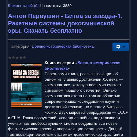
Комментарий (0)
Просмотры: 3889
Антон Первушин - Битва за звезды-1.
Ракетные системы докосмической
эры. Скачать бесплатно
Категория:
Военно-историческая библиотека
Книга из серии «
Военно-историческая
библиотека
»
Перед вами книга, рассказывающая об
одном из главных достижений XX века —
космонавтике, которую весь мир считает
символом прошлого столетия. Однако
космонавтика стала не только областью
современнейших исследований науки и
достижений техники, но и полем битвы за
космос двух мировых сверхдержав — СССР
и США. Гонка вооружений, «холодная война» подталкивали
ученых противоборствующих систем создавать все новые
фантастические проекты, опережающие реальность. Данный
том посвящен ракетным системам докосмической эры. Книга