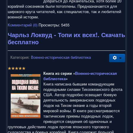
добраться до Архангельска, хотя более 20
кораблей союзников были потоплены. Предназначается для
широкого круга читателей, как специалистов, так и любителей
военной истории.
Комментарий (0)
Просмотры: 5455
Чарльз Локвуд - Топи их всех!. Скачать
бесплатно
Категория:
Военно-историческая библиотека
Р
е
Книга из серии «
Военно-историческая
й
библиотека
»
т
Книга написана бывшим командующим
и
подводными силами Тихоокеанского флота
н
США. Автор подробно освещает боевую
г
деятельность американских подводных
:
лодок на Тихом океане а годы второй
мировой войны. В книге рассматриваются
5
тактические приемы подводных лодок,
приводятся сведения об одиночных и
/
групповых действиях лодок против японского торгового
судоходства и боевых кораблей. Книга содержит большой