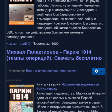
войны, английского пилота Гая Пенроуза
Гибсона. Летчик, «утопивший» Германию,
командир знаменитой 617-й эскадрильи
снайперов Бомбардировочного
Командования, он прошел всю войну и
награжден Крестом Виктории. Вы узнаете о
повседневной жизни пилотов Королевских
ВВС, о том, как действовали британские тяжелые
бомбардировщики.
Комментарий (0)
Просмотры: 3000
Михаил Галактионов - Париж 1914
(темпы операций). Скачать бесплатно
Категория:
Военно-историческая библиотека
Книга из серии «
Военно–историческая
библиотека
»
Аннотация издательства: Марнская битва —
один из ключевых моментов Первой
мировой войны. Вышедшая ранее в серии
«Военно-историческая библиотека» книга Б.
Такман «Первый блицкриг. Август 1914»