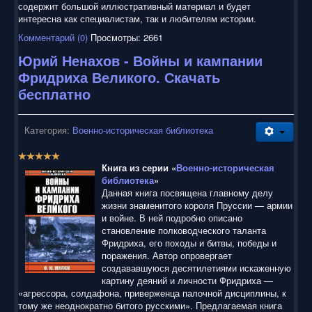
содержит большой иллюстративный материал и будет
интересна как специалистам, так и любителям истории.
Комментарий (0)
Просмотры: 2661
Юрий Ненахов - Войны и кампании
Фридриха Великого. Скачать
бесплатно
Категория:
Военно-историческая библиотека
Р
е
Книга из серии «
Военно-историческая
й
библиотека
»
т
Данная книга посвящена главному делу
и
жизни знаменитого короля Пруссии — армии
н
и войне. В ней подробно описано
г
становление полководческого таланта
:
Фридриха, его походы и битвы, победы и
поражения. Автор опровергает
5
создававшуюся десятилетиями искаженную
картину деяний и личности Фридриха —
/
«агрессора, солдафона, приверженца палочной дисциплины, к
тому же неоднократно битого русскими». Предлагаемая книга