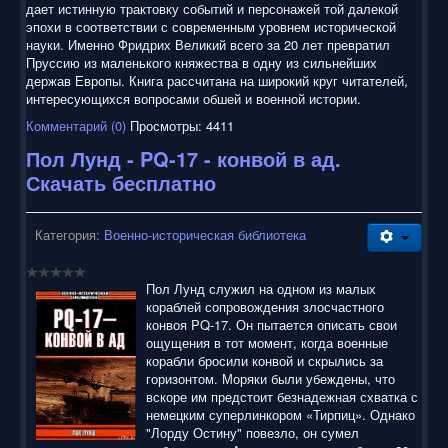
5
дает истинную трактовку событий и персонажей той далекой
эпохи в соответствии с современным уровнем исторической
науки. Именно Фридрих Великий всего за 20 лет превратил
Пруссию из маленького княжества в одну из сильнейших
держав Европы. Книга рассчитана на широкий круг читателей,
интересующихся вопросами обшей и военной истории.
Комментарий (0)
Просмотры: 4411
Пол Лунд - PQ-17 - конвой в ад.
Скачать бесплатно
Категория:
Военно-историческая библиотека
Пол Лунд служил на одном из малых
кораблей сопровождения злосчастного
конвоя PQ-17. Он пытается описать свои
ощущения в тот момент, когда военные
корабли бросили конвой и скрылись за
горизонтом. Моряки были убеждены, что
вскоре им предстоит безнадежная схватка с
немецким суперлинкором «Тирпиц». Однако
"Лорду Остину" повезло, он сумел