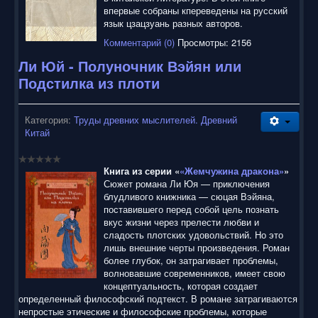
впервые собраны кпереведены на русский
язык цзацзуань разных авторов.
Комментарий (0)
Просмотры: 2156
Ли Юй - Полуночник Вэйян или
Подстилка из плоти
Категория:
Труды древних мыслителей. Древний
Китай
Книга из серии «
«Жемчужина дракона»
»
Сюжет романа Ли Юя — приключения
блудливого книжника — сюцая Вэйяна,
поставившего перед собой цель познать
вкус жизни через прелести любви и
сладость плотских удовольствий. Но это
лишь внешние черты произведения. Роман
более глубок, он затрагивает проблемы,
волновавшие современников, имеет свою
концептуальность, которая создает
определенный философский подтекст. В романе затрагиваются
непростые этические и философские проблемы, которые