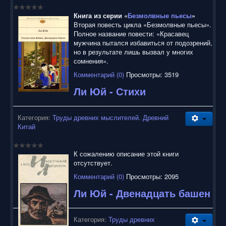
воспользоваться нашим сайтом, найти и скачать нужные
Вам электронные книги бесплатно и без регистрации введя
Книга из серии «
Безмолвные пьесы
»
автора, название книги или имя полюбившегося героя в
Вторая повесть цикла «Безмолвные пьесы».
строку поиска. На нашем сайте для ознакомления можно
Полное название повести: «Красавец
бесплатно
скачать
книги
в электронных форматах fb2,
мужчина пытался избавиться от подозрений,
epub, pdf, rtf, txt, читать онлайн или купить лицензионные
но в результате лишь вызвал у многих
электронные книги. Наш сайт постоянно развивается и
сомнения».
пополняется. Надеюсь, Вы станете нашим постоянным
посетителем.
Комментарий (0)
Просмотры: 3519
Ли Юй - Стихи
Категория:
Труды древних мыслителей. Древний
Китай
К сожалению описание этой книги
отсутствует.
Комментарий (0)
Просмотры: 2095
Ли Юй - Двенадцать башен
Категория:
Труды древних