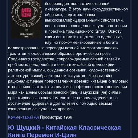
беспрецедентное в отечественной
литературе. В этом научно-художественном
сборнике, подготовленном
высококвалифицированными синологами,
всесторонне освещена сексуальная теория
и практика традиционного Китая. Основу
книги составляют тщательно сделанные,
научно прокомментированные и богато
иллюстрированные переводы важнейших эротологических
трактатов и классических образцов эротической прозы
Срединного государства, сопровождаемые серией статей о
проблемах пола, любви и секса в китайской философии,
религиозной мысли, обыденном сознании, художественной
литературе и изобразительном искусстве. Чрезвычайно
рационалистичные представления древних китайцев о половых
отношениях вытекают из религиозно-философского понимания
мира как арены борьбы женской (инь) и мужской (ян) силы и
ориентированы в конечном счете не на наслаждение, а на
достижение здоровья и долголетия с помощью весьма
изощренных сексуальных приемов.
Комментарий (0)
Просмотры: 1966
Ю Щуцкий - Китайская Классическая
Книга Перемен И-Цзин