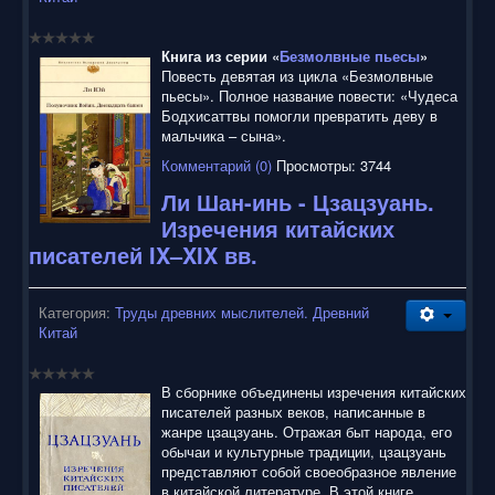
Книга из серии «
Безмолвные пьесы
»
Повесть девятая из цикла «Безмолвные
пьесы». Полное название повести: «Чудеса
Бодхисаттвы помогли превратить деву в
мальчика – сына».
Комментарий (0)
Просмотры: 3744
Ли Шан-инь - Цзацзуань.
Изречения китайских
писателей IX–XIX вв.
Категория:
Труды древних мыслителей. Древний
Китай
В сборнике объединены изречения китайских
писателей разных веков, написанные в
жанре цзацзуань. Отражая быт народа, его
обычаи и культурные традиции, цзацзуань
представляют собой своеобразное явление
в китайской литературе. В этой книге