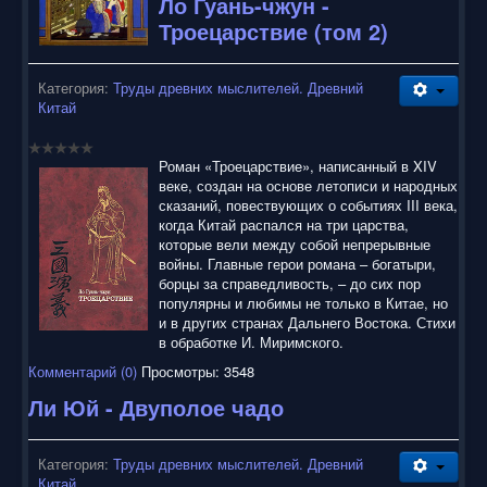
Ло Гуань-чжун -
Троецарствие (том 2)
Категория:
Труды древних мыслителей. Древний
Китай
Роман «Троецарствие», написанный в XIV
веке, создан на основе летописи и народных
сказаний, повествующих о событиях III века,
когда Китай распался на три царства,
которые вели между собой непрерывные
войны. Главные герои романа – богатыри,
борцы за справедливость, – до сих пор
популярны и любимы не только в Китае, но
и в других странах Дальнего Востока. Стихи
в обработке И. Миримского.
Комментарий (0)
Просмотры: 3548
Ли Юй - Двуполое чадо
Категория:
Труды древних мыслителей. Древний
Китай