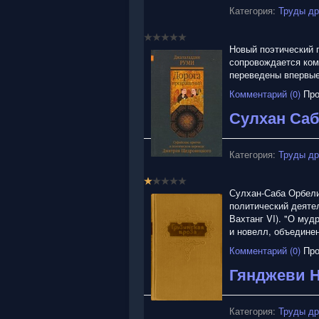
Категория:
Труды др
Новый поэтический 
сопровождается ком
переведены впервые
Комментарий (0)
Про
Сулхан Саб
Категория:
Труды др
Р
е
Сулхан-Саба Орбели
й
политический деяте
т
Вахтанг VI). "О муд
и
и новелл, объедине
н
Комментарий (0)
Про
г
:
Гянджеви Н
1
Категория:
Труды др