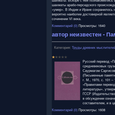
шахматы. Вскоре с ней познакомились в
шахматы арабо-персидского происхожде
«умер». В Индии и Иране сохранилось 
вероятно наиболее достоверной являет
сочинении VI века.
Комментарий (0)
Просмотры: 1640
автор неизвестен - П
Категория:
Труды древних мыслителей
Р
е
Русский перевод «П
й
средневековых груз
т
Саурмагом Саргисови
и
(Письменные памятн
н
г. М., 1970, с. 101 
г
«Правилами перевод
:
литературы», утвер
ГССР (Издательство
1
в обсуждении означ
составителем, и в 
/
Комментарий (0)
Просмотры: 1608