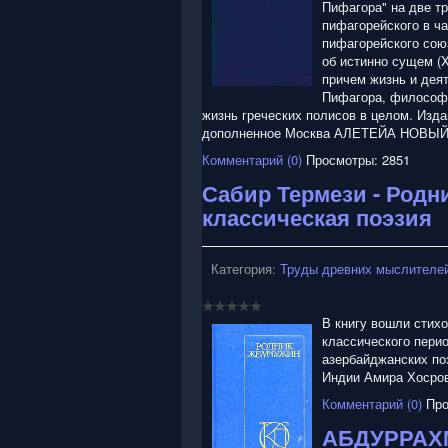
Пифагора" на две т
пифагорейского в ч
пифагорейского сою
об истинно сущем (X
причем жизнь и дея
Пифагора, философа
жизнь греческих полисов в целом. Изда
дополненное Москва АЛЕТЕЙА НОВЫ
Комментарий (0)
Просмотры: 2851
Сабир Термези - Родн
классическая поэзия
Категория:
Труды древних мыслителей
В книгу вошли стихо
классического пери
азербайджанских поэ
Индии Амира Хосров
Комментарий (0)
Про
АБДУРРАХМ