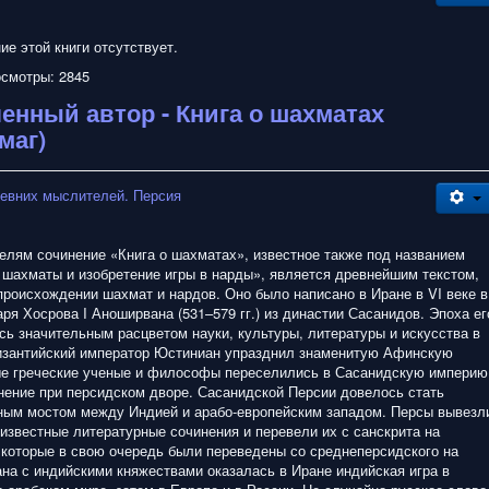
е этой книги отсутствует.
смотры: 2845
енный автор - Книга о шахматах
маг)
евних мыслителей. Персия
елям сочинение «Книга о шахматах», известное также под названием
 шахматы и изобретение игры в нарды», является древнейшим текстом,
роисхождении шахмат и нардов. Оно было написано в Иране в VI веке в
ря Хосрова I Аноширвана (531–579 гг.) из династии Сасанидов. Эпоха ег
сь значительным расцветом науки, культуры, литературы и искусства в
византийский император Юстиниан упразднил знаменитую Афинскую
е греческие ученые и философы переселились в Сасанидскую империю
нение при персидском дворе. Сасанидской Персии довелось стать
ым мостом между Индией и арабо-европейским западом. Персы вывезл
известные литературные сочинения и перевели их с санскрита на
, которые в свою очередь были переведены со среднеперсидского на
рана с индийскими княжествами оказалась в Иране индийская игра в