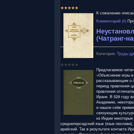
/
Р
5
е
К сожалению описани
й
Комментарий (0)
Про
т
и
Неустановл
н
(Чатранг-на
г
:
Категория:
Труды др
5
/
Предлагаемое читат
«Объяснение игры в
5
рассказывающим о п
период правления ца
правления отличала
Иране. В 529 году 
Академию, некоторы
и нашли себе приме
связующим культурн
из Индии некоторые 
среднеперсидский язык (язык пехлеви)
арабский. Так в результате контакта И