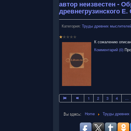
5
автор неизвестен - О
древнегрузинского Е
Категория:
Труды древних мыслителей
Р
е
К сожалению описани
й
Комментарий (0)
Про
т
и
н
г
:
1
/
1
2
3
4
...
5
Вы здесь:
Home
Труды древних