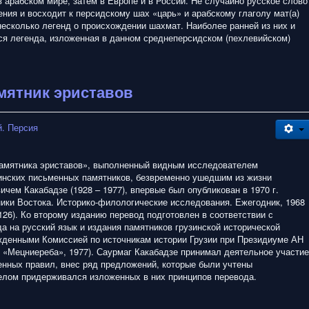
 арабском мире, затем в Европе и в России. Не случайно русское слово
ния и восходит к персидскому шах «царь» и арабскому глаголу мат(а)
несколько легенд о происхождении шахмат. Наиболее ранней из них и
ся легенда, изложенная в данном среднеперсидском (пехлевийском)
амятник эриставов
. Персия
амятника эриставов», выполненный видным исследователем
инских письменных памятников, безвременно ушедшим из жизни
чем Какабадзе (1928 – 1977), впервые был опубликован в 1970 г.
ики Востока. Историко-филологические исследования. Ежегодник, 1968
– 126). Ко второму изданию перевод подготовлен в соответствии с
а на русский язык и издания памятников грузинской исторической
жденными Комиссией по источникам истории Грузии при Президиуме АН
 «Мецниереба», 1977). Саурмаг Какабадзе принимал деятельное участие
енных правил, внес ряд предложений, которые были учтены
целом придерживался изложенных в них принципов перевода.