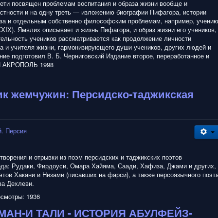
рети посвящен проблемам воспитания и образа жизни вообще и
астности и на одну треть — изложению биографии Пифагора, истории
за и отдельным собственно философским проблемам, например, учени
XIX). Ямвлих описывает и жизнь Пифагора, и образ жизни его учеников,
тельность учеников рассматривается как продолжение личности
 и учителя жизни, гармонизирующего души учеников, других людей и
ние подготовил В. Б. Черниговский Издание второе, переработанное и
Й АКРОПОЛЬ 1998
ик жемчужин: Персидско-таджикская
. Персия
творения и отрывки из поэм персидских и таджикских поэтов
ода: Рудаки, Фирдоуси, Омара Хайяма, Саади, Хафиза, Джами и других,
тов Хакани и Низами (писавших на фарси), а также персоязычного поэт
а Дехлеви.
смотры: 1936
АН-И ТАЛИ - ИСТОРИЯ АБУЛФЕЙЗ-