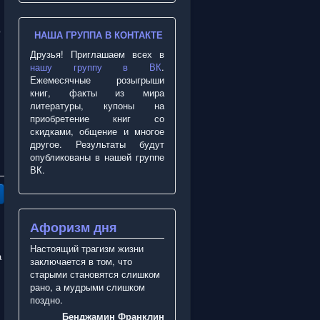
ю
НАША ГРУППА В КОНТАКТЕ
Друзья! Приглашаем всех в
нашу группу в ВК
.
Ежемесячные розыгрыши
книг, факты из мира
литературы, купоны на
приобретение книг со
скидками, общение и многое
другое. Результаты будут
опубликованы в нашей группе
ВК.
Афоризм дня
Настоящий трагизм жизни
а
заключается в том, что
старыми становятся слишком
рано, а мудрыми слишком
поздно.
Бенджамин Франклин