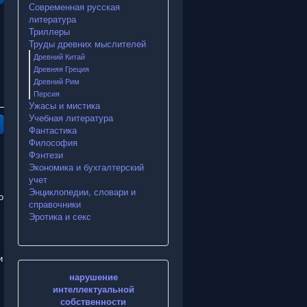
Современная русская
литература
Триллеры
Труды древних мыслителей
Древний Китай
Древняя Греция
Древний Рим
Персия
Ужасы и мистика
Учебная литература
Фантастика
Философия
Фэнтези
Экономика и бухгалтерский
учет
Энциклопедии, словари и
о
справочники
Эротика и секс
и
нарушение
интеллектуальной
собственности