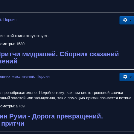
. Персия
е этой книги отсутствует.
смотры: 1580
Притчи мидрашей. Сборник сказаний
чений
евних мыслителей. Персия
е пренебрежительно. Подобно тому, как при свете грошовой свечки
енный золотой или жемчужина, так с помощью притчи познается истина.
смотры: 2759
н Руми - Дорога превращений.
 притчи