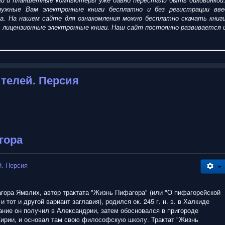
ужные Вам электронные книги бесплатно и без регистрации введ
ка. На нашем сайте для ознакомления можно
бесплатно
скачать
кни
пить лицензионные электронные книги. Наш сайт постоянно развиваетс
телей. Персия
гора
. Персия
ора Ямвлих, автор трактата "Жизнь Пифагора" (или "О пифагорейской
и тот и другой вариант заглавия), родился ок. 245 г. н. э. в Халкиде
ание он получил в Александрии, затем обосновался в пригороде
Сирии, и основал там свою философскую школу. Трактат "Жизнь