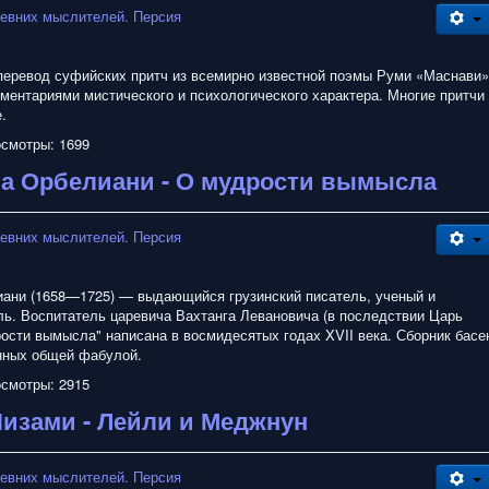
евних мыслителей. Персия
перевод суфийских притч из всемирно известной поэмы Руми «Маснави»
ментариями мистического и психологического характера. Многие притчи
.
смотры: 1699
а Орбелиани - О мудрости вымысла
евних мыслителей. Персия
ани (1658—1725) — выдающийся грузинский писатель, ученый и
ль. Воспитатель царевича Вахтанга Левановича (в последствии Царь
рости вымысла" написана в восмидесятых годах XVII века. Сборник басе
нных общей фабулой.
смотры: 2915
изами - Лейли и Меджнун
евних мыслителей. Персия