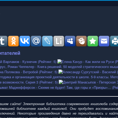
итателей
шем сайте! Электронная библиотека современного книголюба содер
омашней библиотеке каждый книголюб. Они пробудят воспоминания
ключений. Некоторые произведения давно не переиздавались и найт
ги и планшетные компьютеры уже давно перестали быть диковинкой