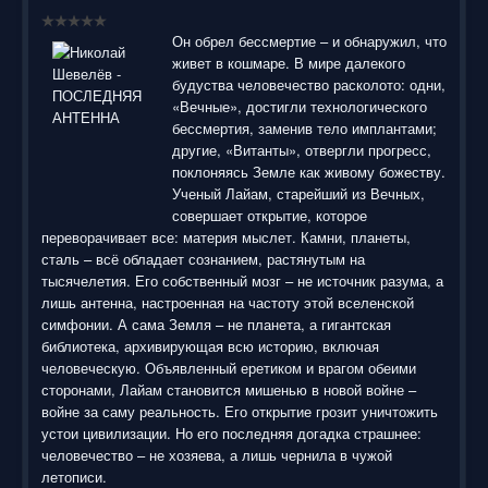
воспользоваться нашим сайтом, найти и скачать нужные
Вам электронные книги бесплатно и без регистрации введя
автора, название книги или имя полюбившегося героя в
Он обрел бессмертие – и обнаружил, что
строку поиска. На нашем сайте для ознакомления можно
живет в кошмаре. В мире далекого
бесплатно
скачать
книги
в электронных форматах fb2,
будуства человечество расколото: одни,
epub, pdf, rtf, txt, читать онлайн или купить лицензионные
«Вечные», достигли технологического
электронные книги. Наш сайт постоянно развивается и
бессмертия, заменив тело имплантами;
пополняется. Надеюсь, Вы станете нашим постоянным
другие, «Витанты», отвергли прогресс,
посетителем.
поклоняясь Земле как живому божеству.
Ученый Лайам, старейший из Вечных,
совершает открытие, которое
переворачивает все: материя мыслет. Камни, планеты,
сталь – всё обладает сознанием, растянутым на
тысячелетия. Его собственный мозг – не источник разума, а
лишь антенна, настроенная на частоту этой вселенской
симфонии. А сама Земля – не планета, а гигантская
библиотека, архивирующая всю историю, включая
человеческую. Объявленный еретиком и врагом обеими
сторонами, Лайам становится мишенью в новой войне –
войне за саму реальность. Его открытие грозит уничтожить
устои цивилизации. Но его последняя догадка страшнее:
человечество – не хозяева, а лишь чернила в чужой
летописи.