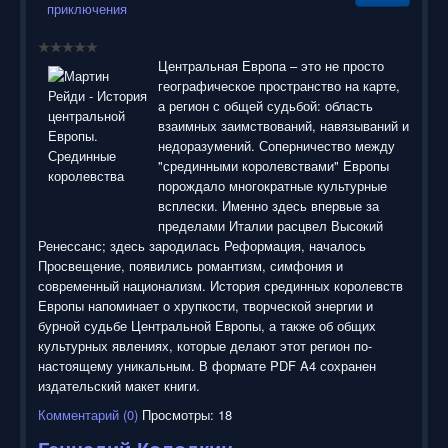
приключения
Центральная Европа – это не просто
географическое пространство на карте,
а регион с общей судьбой: область
взаимных заимствований, навязываний и
недоразумений. Соперничество между
"срединными королевствами" Европы
порождало многократные культурные
всплески. Именно здесь впервые за
пределами Италии расцвел Высокий
Ренессанс; здесь зародилась Реформация, началось
Просвещение, появились романтизм, симфония и
современный национализм. История срединных королевств
Европы напоминает о хрупкости, творческой энергии и
бурной судьбе Центральной Европы, а также об общих
культурных явлениях, которые делают этот регион по-
настоящему уникальным. В формате PDF A4 сохранен
издательский макет книги.
Комментарий (0)
Просмотры: 18