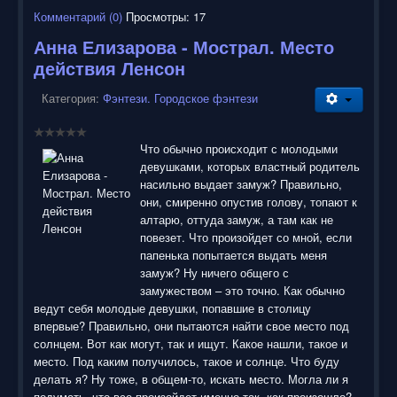
Комментарий (0)
Просмотры: 17
Анна Елизарова - Мострал. Место
действия Ленсон
Категория:
Фэнтези. Городское фэнтези
Что обычно происходит с молодыми
девушками, которых властный родитель
насильно выдает замуж? Правильно,
они, смиренно опустив голову, топают к
алтарю, оттуда замуж, а там как не
повезет. Что произойдет со мной, если
папенька попытается выдать меня
замуж? Ну ничего общего с
замужеством – это точно. Как обычно
ведут себя молодые девушки, попавшие в столицу
впервые? Правильно, они пытаются найти свое место под
солнцем. Вот как могут, так и ищут. Какое нашли, такое и
место. Под каким получилось, такое и солнце. Что буду
делать я? Ну тоже, в общем-то, искать место. Могла ли я
подумать, что все произойдет именно так, как произошло?