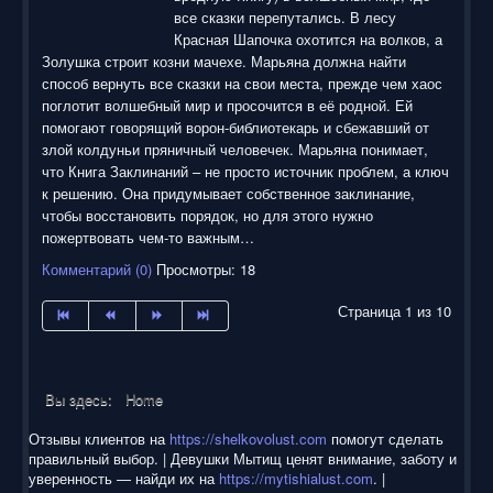
все сказки перепутались. В лесу
Красная Шапочка охотится на волков, а
Золушка строит козни мачехе. Марьяна должна найти
способ вернуть все сказки на свои места, прежде чем хаос
поглотит волшебный мир и просочится в её родной. Ей
помогают говорящий ворон-библиотекарь и сбежавший от
злой колдуньи пряничный человечек. Марьяна понимает,
что Книга Заклинаний – не просто источник проблем, а ключ
к решению. Она придумывает собственное заклинание,
чтобы восстановить порядок, но для этого нужно
пожертвовать чем-то важным…
Комментарий (0)
Просмотры: 18
Страница 1 из 10
Вы здесь:
Home
Отзывы клиентов на
https://shelkovolust.com
помогут сделать
правильный выбор. | Девушки Мытищ ценят внимание, заботу и
уверенность — найди их на
https://mytishialust.com
. |