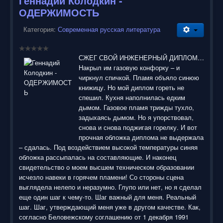
Геннадий Колодкин -
ОДЕРЖИМОСТЬ
Категория:
Современная русская литература
СЖЕГ СВОЙ ИНЖЕНЕРНЫЙ ДИПЛОМ…
Накрыл им газовую конфорку – и
чиркнул спичкой. Пламя объяло синюю
книжицу. Но мой диплом гореть не
спешил. Кухня наполнилась едким
дымом. Газовое пламя трижды тухло,
задыхаясь дымом. Но я упорствовал,
снова и снова поджигая горелку. И вот
прочная обложка диплома не выдержала
– сдалась. Под воздействием высокой температуры синяя
обложка рассыпалась на составляющие. И наконец
свидетельство о моем высшем техническом образовании
исчезло навеки в горячем пламени! Со стороны сцена
выглядела нелепо и неразумно. Глупо или нет, но я сделал
еще один шаг к чему-то. Шаг важный для меня. Реальный
шаг. Шаг, утверждающий меня уже в другом качестве. Как,
согласно Беловежскому соглашению от 1 декабря 1991