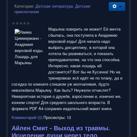
Категория:
Детская литература. Детские
приключения
Марьяна поверить не может! Её мечта
сбылась, она поступила в Академию
верховой езды! Для начала надо
выбрать дисциплину, в которой она
хотела бы развиваться, и показать
преподавателям, на что она способна.
Интересно, какая лошадь ей
достанется? Вот бы не Кусачка! Но на
тренировках всё идёт не по плану, да и
соседка по комнате слишком уж молчаливая, будто
невзлюбила Марьяну. Как быть? Неужели отчислят?
Невероятная история о дружбе, взрослении и, конечно же,
конном спорте! Для среднего школьного возраста. В
формате PDF A4 сохранен издательский макет книги.
Комментарий (0)
Просмотры: 13
Айлен Смит - Выход из травмы.
Исцеление души через тело