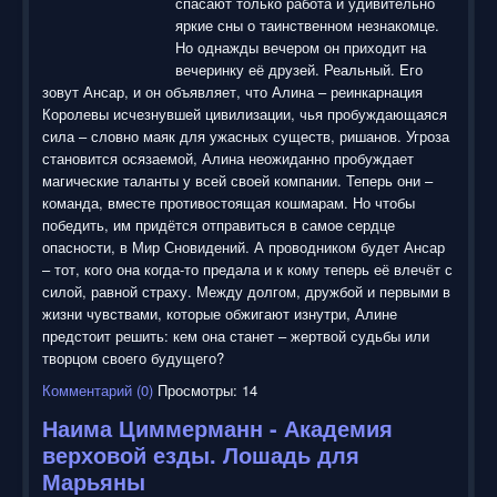
спасают только работа и удивительно
яркие сны о таинственном незнакомце.
Но однажды вечером он приходит на
вечеринку её друзей. Реальный. Его
зовут Ансар, и он объявляет, что Алина – реинкарнация
Королевы исчезнувшей цивилизации, чья пробуждающаяся
сила – словно маяк для ужасных существ, ришанов. Угроза
становится осязаемой, Алина неожиданно пробуждает
магические таланты у всей своей компании. Теперь они –
команда, вместе противостоящая кошмарам. Но чтобы
победить, им придётся отправиться в самое сердце
опасности, в Мир Сновидений. А проводником будет Ансар
– тот, кого она когда-то предала и к кому теперь её влечёт с
силой, равной страху. Между долгом, дружбой и первыми в
жизни чувствами, которые обжигают изнутри, Алине
предстоит решить: кем она станет – жертвой судьбы или
творцом своего будущего?
Комментарий (0)
Просмотры: 14
Наима Циммерманн - Академия
верховой езды. Лошадь для
Марьяны