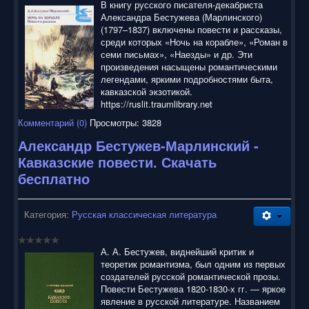
В книгу русского писателя-декабриста
Александра Бестужева (Марлинского)
(1797–1837) включены повести и рассказы,
среди которых «Ночь на корабле», «Роман в
семи письмах», «Наезды» и др. Эти
произведения насыщены романтическими
легендами, яркими подробностями быта,
кавказской экзотикой.
https://ruslit.traumlibrary.net
Комментарий (0)
Просмотры: 3828
Александр Бестужев-Марлинский -
Кавказские повести. Скачать
бесплатно
Категория:
Русская классическая литература
А. А. Бестужев, виднейший критик и
теоретик романтизма, был одним из первых
создателей русской романтической прозы.
Повести Бестужева 1820-1830-х гг. — яркое
явление в русской литературе. Названием