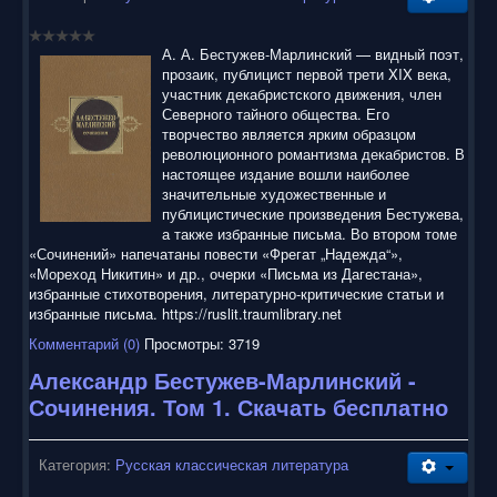
А. А. Бестужев-Марлинский — видный поэт,
прозаик, публицист первой трети XIX века,
участник декабристского движения, член
Северного тайного общества. Его
творчество является ярким образцом
революционного романтизма декабристов. В
настоящее издание вошли наиболее
значительные художественные и
публицистические произведения Бестужева,
а также избранные письма. Во втором томе
«Сочинений» напечатаны повести «Фрегат „Надежда“»,
«Мореход Никитин» и др., очерки «Письма из Дагестана»,
избранные стихотворения, литературно-критические статьи и
избранные письма. https://ruslit.traumlibrary.net
Комментарий (0)
Просмотры: 3719
Александр Бестужев-Марлинский -
Сочинения. Том 1. Скачать бесплатно
Категория:
Русская классическая литература