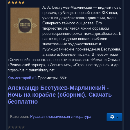
Р
е
А. А. Бестужев-Марлинский — видный поэт,
й
прозаик, публицист первой трети XIX века,
т
участник декабристского движения, член
и
Северного тайного общества. Его
н
творчество является ярким образцом
г
революционного романтизма декабристов. В
:
настоящее издание вошли наиболее
значительные художественные и
5
публицистические произведения Бестужева,
а также избранные письма. В первом томе
/
«Сочинений» напечатаны повести и рассказы: «Роман и Ольга»,
«Ревельский турнир», «Испытание», «Страшное гаданье» и др.
5
https://ruslit.traumlibrary.net
Комментарий (0)
Просмотры: 5531
Александр Бестужев-Марлинский -
Ночь на корабле (сборник). Скачать
бесплатно
Категория:
Русская классическая литература