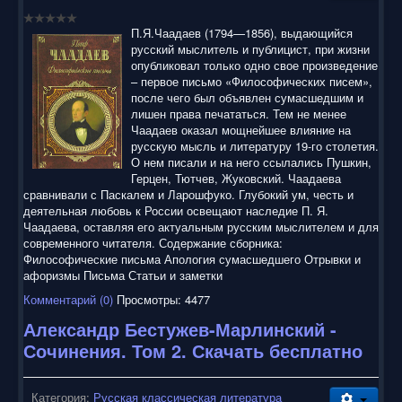
воспользоваться нашим сайтом, найти и скачать нужные
Вам электронные книги бесплатно и без регистрации введя
П.Я.Чаадаев (1794—1856), выдающийся
автора, название книги или имя полюбившегося героя в
русский мыслитель и публицист, при жизни
строку поиска. На нашем сайте для ознакомления можно
опубликовал только одно свое произведение
бесплатно
скачать
книги
в электронных форматах fb2,
– первое письмо «Философических писем»,
epub, pdf, rtf, txt, читать онлайн или купить лицензионные
после чего был объявлен сумасшедшим и
электронные книги. Наш сайт постоянно развивается и
лишен права печататься. Тем не менее
пополняется. Надеюсь, Вы станете нашим постоянным
Чаадаев оказал мощнейшее влияние на
посетителем.
русскую мысль и литературу 19-го столетия.
О нем писали и на него ссылались Пушкин,
Герцен, Тютчев, Жуковский. Чаадаева
сравнивали с Паскалем и Ларошфуко. Глубокий ум, честь и
деятельная любовь к России освещают наследие П. Я.
Чаадаева, оставляя его актуальным русским мыслителем и для
современного читателя. Содержание сборника:
Философические письма Апология сумасшедшего Отрывки и
афоризмы Письма Статьи и заметки
Комментарий (0)
Просмотры: 4477
Александр Бестужев-Марлинский -
Сочинения. Том 2. Скачать бесплатно
Категория:
Русская классическая литература