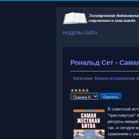
РАЗДЕЛЫ САЙТА
Рональд Сет - Сама
Категория:
Военно-историческая б
Р
е
Пожалуйста,
й
оцените
т
В советской ист
и
"пресловутую" б
н
ресурсы немцев 
г
так, и сегодня 
:
сражениям с уча