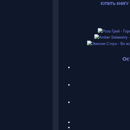
КУПИТЬ КНИГУ
5
/
5
Ос