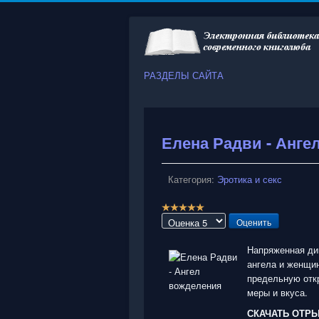
РАЗДЕЛЫ САЙТА
Елена Радви - Анге
Категория:
Эротика и секс
Р
е
Пожалуйста,
й
оцените
т
Напряженная ди
и
ангела и женщин
н
предельную откр
г
меры и вкуса.
:
СКАЧАТЬ ОТР