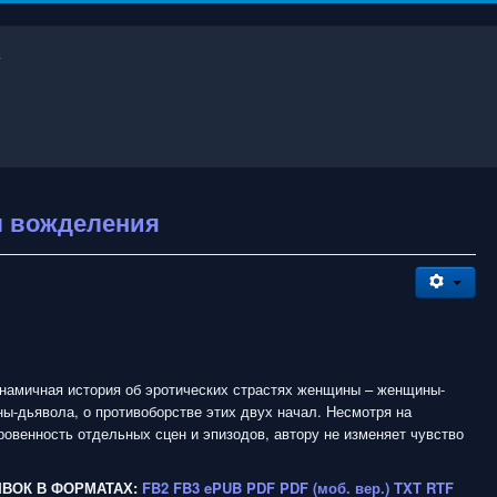
л вожделения
намичная история об эротических страстях женщины – женщины-
ы-дьявола, о противоборстве этих двух начал. Несмотря на
овенность отдельных сцен и эпизодов, автору не изменяет чувство
ЫВОК В ФОРМАТАХ:
FB2
FB3
ePUB
PDF
PDF (моб. вер.)
TXT
RTF