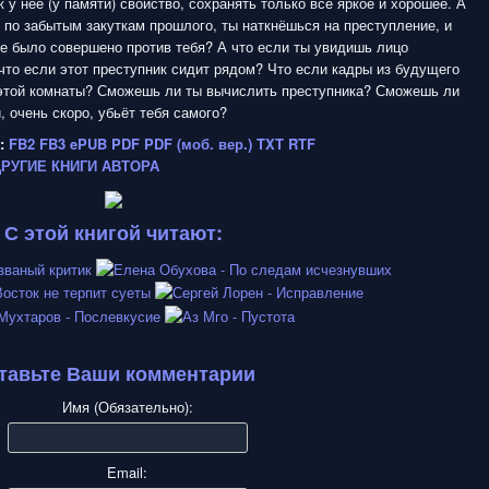
ж у неё (у памяти) свойство, сохранять только всё яркое и хорошее. А
я по забытым закуткам прошлого, ты наткнёшься на преступление, и
е было совершено против тебя? А что если ты увидишь лицо
что если этот преступник сидит рядом? Что если кадры из будущего
 этой комнаты? Сможешь ли ты вычислить преступника? Сможешь ли
, очень скоро, убьёт тебя самого?
:
FB2
FB3
ePUB
PDF
PDF (моб. вер.)
TXT
RTF
ДРУГИЕ КНИГИ АВТОРА
С этой книгой читают:
тавьте Ваши комментарии
Имя (Обязательно):
Email: