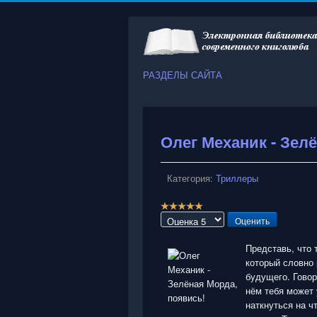
РАЗДЕЛЫ САЙТА
Олег Механик - Зел
Категория:
Триллеры
Р
е
Пожалуйста,
й
оцените
т
Представь, что 
и
который словно 
н
будущего. Гово
г
нём тебя может 
:
наткнуться на ч