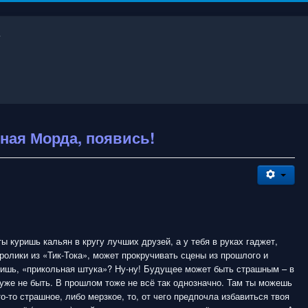
ёная Морда, появись!
ты куришь кальян в кругу лучших друзей, а у тебя в руках гаджет,
ролики из «Тик-Тока», может прокручивать сцены из прошлого и
ришь, «прикольная штука»? Ну-ну! Будущее может быть страшным – в
уже не быть. В прошлом тоже не всё так однозначно. Там ты можешь
то-то страшное, либо мерзкое, то, от чего предпочла избавиться твоя