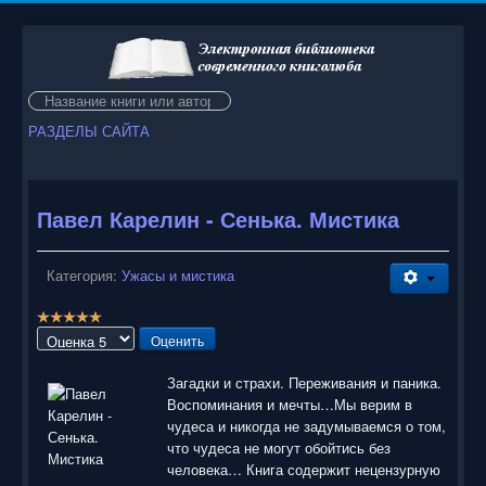
Искать...
РАЗДЕЛЫ САЙТА
Павел Карелин - Сенька. Мистика
Категория:
Ужасы и мистика
Р
е
Пожалуйста,
й
оцените
т
Загадки и страхи. Переживания и паника.
и
Воспоминания и мечты…Мы верим в
н
чудеса и никогда не задумываемся о том,
г
что чудеса не могут обойтись без
:
человека… Книга содержит нецензурную