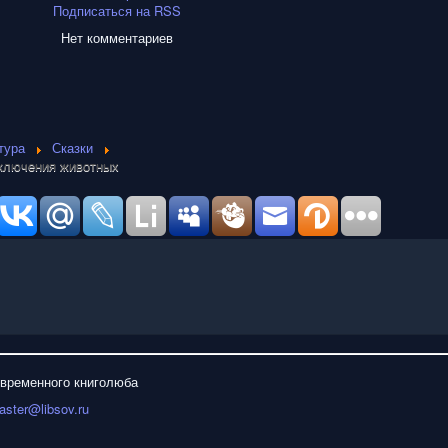
Подписаться на RSS
Нет комментариев
тура
Сказки
иключения животных
овременного книголюба
ster@libsov.ru