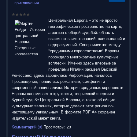
приключения
Центральная Европа – это не просто
географическое пространство на карте,
а регион с общей судьбой: область
взаимных заимствований, навязываний и
недоразумений. Соперничество между
"срединными королевствами" Европы
порождало многократные культурные
всплески. Именно здесь впервые за
пределами Италии расцвел Высокий
Ренессанс; здесь зародилась Реформация, началось
Просвещение, появились романтизм, симфония и
современный национализм. История срединных королевств
Европы напоминает о хрупкости, творческой энергии и
бурной судьбе Центральной Европы, а также об общих
культурных явлениях, которые делают этот регион по-
настоящему уникальным. В формате PDF A4 сохранен
издательский макет книги.
Комментарий (0)
Просмотры: 23