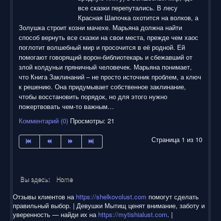
все сказки перепутались. В лесу
Красная Шапочка охотится на волков, а
Золушка строит козни мачехе. Марьяна должна найти
способ вернуть все сказки на свои места, прежде чем хаос
поглотит волшебный мир и просочится в её родной. Ей
помогают говорящий ворон-библиотекарь и сбежавший от
злой колдуньи пряничный человечек. Марьяна понимает,
что Книга Заклинаний – не просто источник проблем, а ключ
к решению. Она придумывает собственное заклинание,
чтобы восстановить порядок, но для этого нужно
пожертвовать чем-то важным…
Комментарий (0)
Просмотры: 21
Страница 1 из 10
Вы здесь:
Home
Отзывы клиентов на
https://shelkovolust.com
помогут сделать
правильный выбор. | Девушки Мытищ ценят внимание, заботу и
уверенность — найди их на
https://mytishialust.com
. |