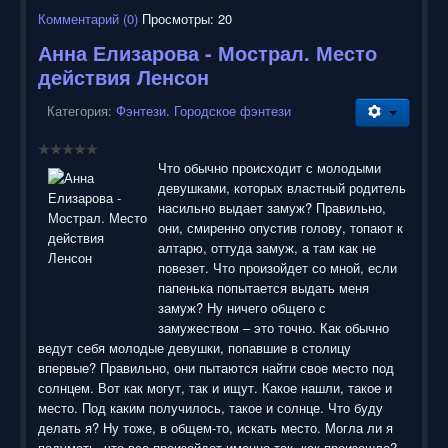
Комментарий (0)
Просмотры: 20
Анна Елизарова - Мострал. Место
действия Ленсон
Категория:
Фэнтези. Городское фэнтези
Что обычно происходит с молодыми
девушками, которых властный родитель
насильно выдает замуж? Правильно,
они, смиренно опустив голову, топают к
алтарю, оттуда замуж, а там как не
повезет. Что произойдет со мной, если
папенька попытается выдать меня
замуж? Ну ничего общего с
замужеством – это точно. Как обычно
ведут себя молодые девушки, попавшие в столицу
впервые? Правильно, они пытаются найти свое место под
солнцем. Вот как могут, так и ищут. Какое нашли, такое и
место. Под каким получилось, такое и солнце. Что буду
делать я? Ну тоже, в общем-то, искать место. Могла ли я
подумать, что все произойдет именно так, как произошло?