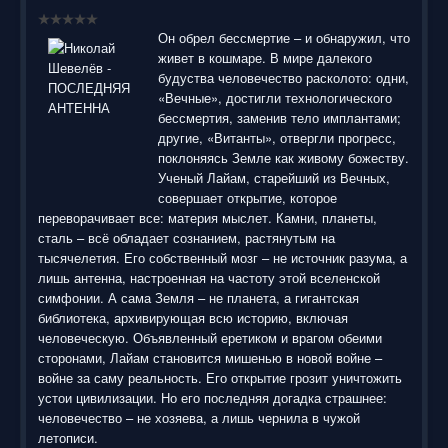
воспользоваться нашим сайтом, найти и скачать нужные
Вам электронные книги бесплатно и без регистрации введя
автора, название книги или имя полюбившегося героя в
Он обрел бессмертие – и обнаружил, что
строку поиска. На нашем сайте для ознакомления можно
живет в кошмаре. В мире далекого
бесплатно
скачать
книги
в электронных форматах fb2,
будуства человечество расколото: одни,
epub, pdf, rtf, txt, читать онлайн или купить лицензионные
«Вечные», достигли технологического
электронные книги. Наш сайт постоянно развивается и
бессмертия, заменив тело имплантами;
пополняется. Надеюсь, Вы станете нашим постоянным
другие, «Витанты», отвергли прогресс,
посетителем.
поклоняясь Земле как живому божеству.
Ученый Лайам, старейший из Вечных,
совершает открытие, которое
переворачивает все: материя мыслет. Камни, планеты,
сталь – всё обладает сознанием, растянутым на
тысячелетия. Его собственный мозг – не источник разума, а
лишь антенна, настроенная на частоту этой вселенской
симфонии. А сама Земля – не планета, а гигантская
библиотека, архивирующая всю историю, включая
человеческую. Объявленный еретиком и врагом обеими
сторонами, Лайам становится мишенью в новой войне –
войне за саму реальность. Его открытие грозит уничтожить
устои цивилизации. Но его последняя догадка страшнее:
человечество – не хозяева, а лишь чернила в чужой
летописи.