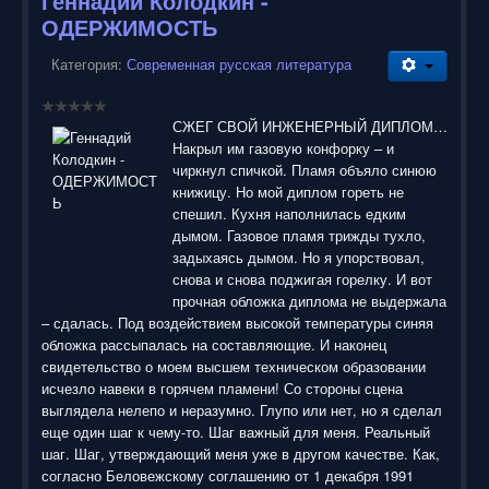
Геннадий Колодкин -
ОДЕРЖИМОСТЬ
Категория:
Современная русская литература
СЖЕГ СВОЙ ИНЖЕНЕРНЫЙ ДИПЛОМ…
Накрыл им газовую конфорку – и
чиркнул спичкой. Пламя объяло синюю
книжицу. Но мой диплом гореть не
спешил. Кухня наполнилась едким
дымом. Газовое пламя трижды тухло,
задыхаясь дымом. Но я упорствовал,
снова и снова поджигая горелку. И вот
прочная обложка диплома не выдержала
– сдалась. Под воздействием высокой температуры синяя
обложка рассыпалась на составляющие. И наконец
свидетельство о моем высшем техническом образовании
исчезло навеки в горячем пламени! Со стороны сцена
выглядела нелепо и неразумно. Глупо или нет, но я сделал
еще один шаг к чему-то. Шаг важный для меня. Реальный
шаг. Шаг, утверждающий меня уже в другом качестве. Как,
согласно Беловежскому соглашению от 1 декабря 1991