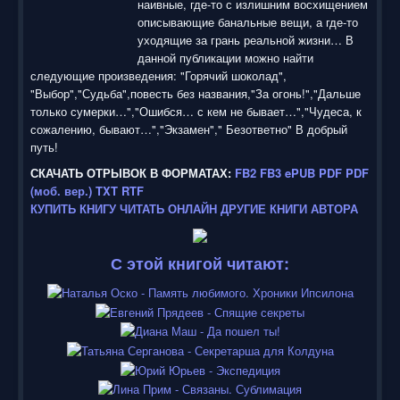
наивные, где-то с излишним восхищением
описывающие банальные вещи, а где-то
уходящие за грань реальной жизни… В
данной публикации можно найти
следующие произведения: "Горячий шоколад",
"Выбор","Судьба",повесть без названия,"За огонь!","Дальше
только сумерки…","Ошибся… с кем не бывает…","Чудеса, к
сожалению, бывают…","Экзамен"," Безответно" В добрый
путь!
СКАЧАТЬ ОТРЫВОК В ФОРМАТАХ:
FB2
FB3
ePUB
PDF
PDF
(моб. вер.)
TXT
RTF
КУПИТЬ КНИГУ
ЧИТАТЬ ОНЛАЙН
ДРУГИЕ КНИГИ АВТОРА
С этой книгой читают: