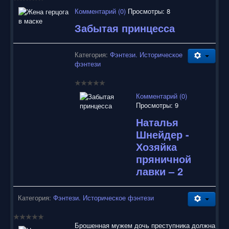
воспользоваться нашим сайтом, найти и скачать нужные
Вам электронные книги бесплатно и без регистрации введя
Комментарий (0)
Просмотры: 8
автора, название книги или имя полюбившегося героя в
Забытая принцесса
строку поиска. На нашем сайте для ознакомления можно
бесплатно
скачать
книги
в электронных форматах fb2,
epub, pdf, rtf, txt, читать онлайн или купить лицензионные
Категория:
Фэнтези. Историческое
электронные книги. Наш сайт постоянно развивается и
фэнтези
пополняется. Надеюсь, Вы станете нашим постоянным
посетителем.
Комментарий (0)
Просмотры: 9
Наталья
Шнейдер -
Хозяйка
пряничной
лавки – 2
Категория:
Фэнтези. Историческое фэнтези
Брошенная мужем дочь преступника должна