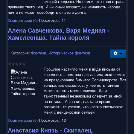
смиряй гордыню. Но помни, что твоя страна
превыше твоих бед. И ни юный возраст, ни ненависть народа,
ничто не может освободить от этого долга.
Комментарий (0)
Просмотры: 11
Алена Савченкова, Варя Медная -
Хамелеонша. Тайна короля
Категория:
Фэнтези. Историческое фэнтези
Прошлое настигло меня в виде письма от
королевы: в нем она пригласила мою семью
на празднование Зимнего Солнцеворота. Вот
только, как оказалось, у нее есть тайный
мотив желать моего приезда. Да и
таинственный незнакомец следует за мной
по пятам… А значит, настало время
развязать те узелки, что крепко связывают
меня с венценосной семьей
Комментарий (0)
Просмотры: 13
Анастасия Князь - Скиталец.