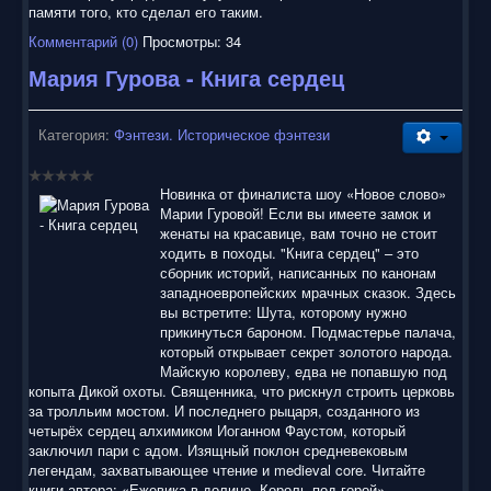
памяти того, кто сделал его таким.
Комментарий (0)
Просмотры: 34
Мария Гурова - Книга сердец
Категория:
Фэнтези. Историческое фэнтези
Новинка от финалиста шоу «Новое слово»
Марии Гуровой! Если вы имеете замок и
женаты на красавице, вам точно не стоит
ходить в походы. "Книга сердец" – это
сборник историй, написанных по канонам
западноевропейских мрачных сказок. Здесь
вы встретите: Шута, которому нужно
прикинуться бароном. Подмастерье палача,
который открывает секрет золотого народа.
Майскую королеву, едва не попавшую под
копыта Дикой охоты. Священника, что рискнул строить церковь
за тролльим мостом. И последнего рыцаря, созданного из
четырёх сердец алхимиком Иоганном Фаустом, который
заключил пари с адом. Изящный поклон средневековым
легендам, захватывающее чтение и medieval core. Читайте
книги автора: «Ежевика в долине. Король под горой»,