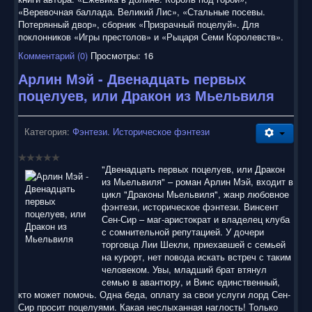
«Веревочная баллада. Великий Лис», «Стальные посевы.
Потерянный двор», сборник «Призрачный поцелуй». Для
поклонников «Игры престолов» и «Рыцаря Семи Королевств».
Комментарий (0)
Просмотры: 16
Арлин Мэй - Двенадцать первых
поцелуев, или Дракон из Мьельвиля
Категория:
Фэнтези. Историческое фэнтези
"Двенадцать первых поцелуев, или Дракон
из Мьельвиля" – роман Арлин Мэй, входит в
цикл "Драконы Мьельвиля", жанр любовное
фэнтези, историческое фэнтези. Винсент
Сен-Сир – маг-аристократ и владелец клуба
с сомнительной репутацией. У дочери
торговца Лии Шекли, приехавшей с семьей
на курорт, нет повода искать встреч с таким
человеком. Увы, младший брат втянул
семью в авантюру, и Винс единственный,
кто может помочь. Одна беда, оплату за свои услуги лорд Сен-
Сир просит поцелуями. Какая неслыханная наглость! Только