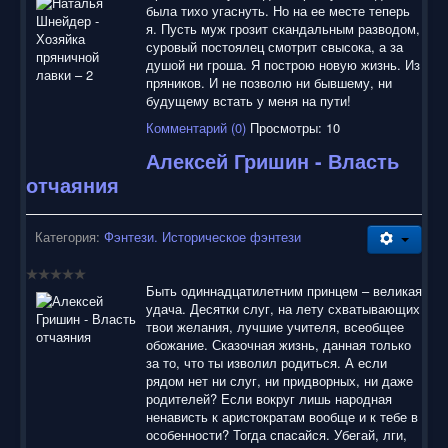
была тихо угаснуть. Но на ее месте теперь
я. Пусть муж грозит скандальным разводом,
суровый постоялец смотрит свысока, а за
душой ни гроша. Я построю новую жизнь. Из
пряников. И не позволю ни бывшему, ни
будущему встать у меня на пути!
Комментарий (0)
Просмотры: 10
Алексей Гришин - Власть
отчаяния
Категория:
Фэнтези. Историческое фэнтези
Быть одиннадцатилетним принцем – великая
удача. Десятки слуг, на лету схватывающих
твои желания, лучшие учителя, всеобщее
обожание. Сказочная жизнь, данная только
за то, что ты изволил родиться. А если
рядом нет ни слуг, ни придворных, ни даже
родителей? Если вокруг лишь народная
ненависть к аристократам вообще и к тебе в
особенности? Тогда спасайся. Убегай, лги,