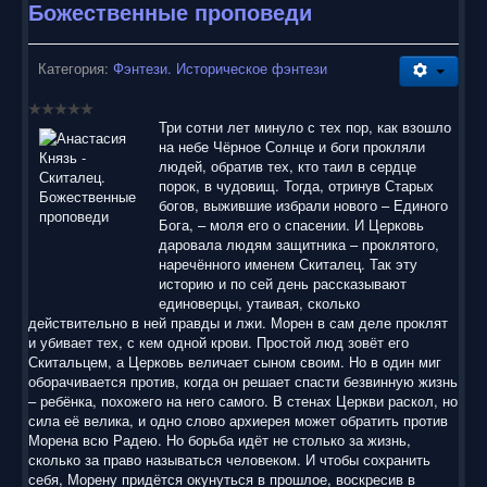
Божественные проповеди
Категория:
Фэнтези. Историческое фэнтези
Три сотни лет минуло с тех пор, как взошло
на небе Чёрное Солнце и боги прокляли
людей, обратив тех, кто таил в сердце
порок, в чудовищ. Тогда, отринув Старых
богов, выжившие избрали нового – Единого
Бога, – моля его о спасении. И Церковь
даровала людям защитника – проклятого,
наречённого именем Скиталец. Так эту
историю и по сей день рассказывают
единоверцы, утаивая, сколько
действительно в ней правды и лжи. Морен в сам деле проклят
и убивает тех, с кем одной крови. Простой люд зовёт его
Скитальцем, а Церковь величает сыном своим. Но в один миг
оборачивается против, когда он решает спасти безвинную жизнь
– ребёнка, похожего на него самого. В стенах Церкви раскол, но
сила её велика, и одно слово архиерея может обратить против
Морена всю Радею. Но борьба идёт не столько за жизнь,
сколько за право называться человеком. И чтобы сохранить
себя, Морену придётся окунуться в прошлое, воскресив в