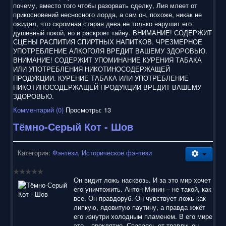
почему, вместо того чтобы разорвать сделку, Лия млеет от
прикосновений несносного лорда, а сам он, похоже, никак не
ожидал, что скромная старая дева не только нарушит его
душевный покой, но и раскроет тайну. ВНИМАНИЕ! СОДЕРЖИТ
СЦЕНЫ РАСПИТИЯ СПИРТНЫХ НАПИТКОВ. ЧРЕЗМЕРНОЕ
УПОТРЕБЛЕНИЕ АЛКОГОЛЯ ВРЕДИТ ВАШЕМУ ЗДОРОВЬЮ.
ВНИМАНИЕ! СОДЕРЖИТ УПОМИНАНИЕ КУРЕНИЯ ТАБАКА
ИЛИ УПОТРЕБЛЕНИЯ НИКОТИНОСОДЕРЖАЩЕЙ
ПРОДУКЦИИ. КУРЕНИЕ ТАБАКА ИЛИ УПОТРЕБЛЕНИЕ
НИКОТИНОСОДЕРЖАЩЕЙ ПРОДУКЦИИ ВРЕДИТ ВАШЕМУ
ЗДОРОВЬЮ.
Комментарий (0)
Просмотры: 13
Тёмно-Серый Кот - Шов
Категория:
Фэнтези. Историческое фэнтези
Он видит ложь насквозь. И за это мир хочет
его уничтожить. Антон Минин – не такой, как
все. Он правдоруб. Он чувствует ложь как
липкую, ядовитую паутину, а правда жжёт
его изнутри холодным пламенем. В его мире
это – проклятие. Спасаясь от травли, он