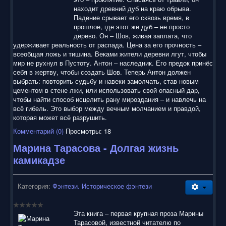
находит древний дуб на краю обрыва.
Падение срывает его сквозь время, в
прошлое, где этот же дуб – не просто
дерево. Он – Шов, живая заплата, что
удерживает реальность от распада. Цена за его прочность –
всеобщая ложь и тишина. Веками жители деревни лгут, чтобы
мир не рухнул в Пустоту. Антон – наследник. Его предок принёс
себя в жертву, чтобы создать Шов. Теперь Антон должен
выбрать: повторить судьбу и навеки замолчать, став новым
цементом в стене лжи, или использовать свой опасный дар,
чтобы найти способ исцелить рану мироздания – и навлечь на
всё гибель. Это выбор между вечным молчанием и правдой,
которая может всё разрушить.
Комментарий (0)
Просмотры: 18
Марина Тарасова - Долгая жизнь
камикадзе
Категория:
Фэнтези. Историческое фэнтези
Эта книга – первая крупная проза Марины
Тарасовой, известной читателю по