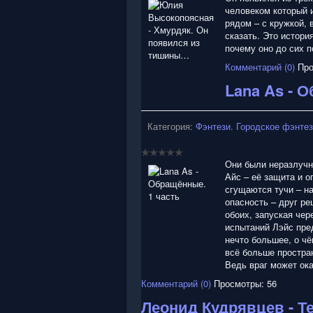
человеком который и
рядом – с кружкой, в
сказать. Это истори
почему оно до сих п
Комментарий (0)
Про
Lana As - 
Категория:
Фэнтези. Городское фэнте
Они были неразлучны
Айс – её защита и о
сгущаются тучи – н
опасность – друг ре
обоих, запуская чер
испытаний Лэйс пре
нечто большее, о ч
всё больше простран
Ведь враг может ок
Комментарий (0)
Просмотры: 56
Леонид Кудрявцев - Т