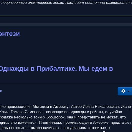
пить лицензионные электронные книги. Наш сайт постоянно развиваетс
энтези
 Однажды в Прибалтике. Мы едем в
зи
ание произведения Мы едем в Америку. Автор Ирина Рычаловская. Жанр
 Когда Тамара Семенова, возвращаясь однажды с работы, случайно
родаже несколько тонких брошюрок, она и представить не может, что
рдинально изменится. Племянница, проживающая в Америке, предлагает
дель погостить. Тамара начинает с энтузиазмом готовиться к