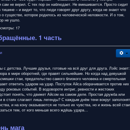
 сам не верил. С тех пор он наблюдает. Не вмешивается. Просто сидит
 тишине – и видит то, что люди говорят друг другу, когда не знают что
я о существе, которое родилось из человеческой неловкости. И о том,
ор не ушло.
смотры: 17
Обращённые. 1 часть
зи
 с детства. Лучшие друзья, готовые на всё друг для друга. Лэйс знает:
пора в мире оборотней, где правят сильнейшие. Но когда над девушкой
асмешки стаи, предательство самого близкого человека и смертельная
шает ответить ударом на удар. Поступок Айса оборачивается против них
еду роковых событий. В водовороте интриг, ревности и жестоких
дстоит понять, что движет Айсом на самом деле. Простая дружба или
ём в стаях слагают лишь легенды? С каждым днём тени вокруг заполонят
ства, и на кону оказываются не только их чувства, но и жизнь всей стаи
азаться тем, от кого меньше всего ждёшь удара…
ень мага