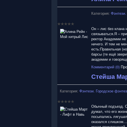
Категория:
Фэнтези.
Он – лис без клана 
связываться.Я – пр
ректор Академии не
ничего. И тем не ме
есть:Правильная (но
барсы (те ещё звер
академии и говорящи
Комментарий (0)
Про
Стейша Мар
Категория:
Фэнтези. Городское фэнте
Обычный подъезд. С
думал, что его жизн
посыпались лягушат
оказался слишком… 
искал приключений. 