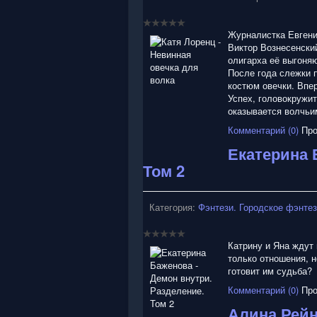
Журналистка Евгени
Виктор Вознесенски
олигарха её выгоняю
После года слежки 
костюм овечки. Впер
Успех, головокружит
оказывается волчьим
Комментарий (0)
Про
Екатерина 
Том 2
Категория:
Фэнтези. Городское фэнте
Катрину и Яна ждут 
только отношения, н
готовит им судьба?
Комментарий (0)
Про
Алина Рейн