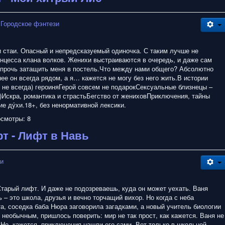
 Городское фэнтези
и стаи. Опасный и непредсказуемый одиночка. С таким лучше не
инцесса клана волков. Женихи выстраиваются в очередь, и даже сам
 прочь затащить меня в постель.Что между нами общего? Абсолютно
нее он всегда рядом, а я… кажется не могу без него жить.В истории
 не всегда) героиняГерой совсем не подарокСексуальные близнецы –
и)Искра, романтика и страстьБегство от жениховПриключения, тайны
е ду́хи.18+, без ненормативной лексики.
смотры: 8
т - Лифт в Навь
зи
тарый лифт. И даже не подозреваешь, куда он может уехать. Ваня
ь – это школа, друзья и вечно торчащий вихор. Но когда с неба
а, соседка баба Нюра заговорила загадками, а новый учитель биологии
необычным, пришлось поверить: мир не так прост, как кажется. Ваня не
Но, кажется, приключения нашли его сами. Вот только в школьной