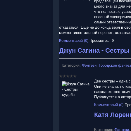
предстоящей поездке
много значат для н
что полностью усво
опасный эксперимен
самый ответственны
отказаться. Еще не до конца веря в св
межконтинентальный перелет, оказывае
Комментарий (0)
Просмотры: 9
Джун Сагина - Сестры
Категория:
Фэнтези. Городское фэнте
Две сестры – одна с
Они не знали, по ка
насколько жестоким 
Публикуется в авто
Комментарий (0)
Про
Катя Лорен
Категория:
Фэнтези.