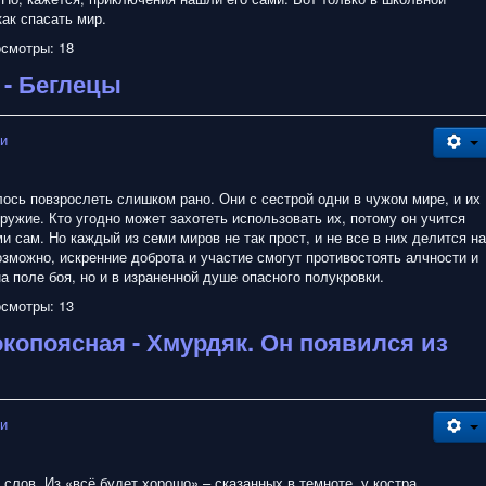
как спасать мир.
смотры: 18
 - Беглецы
зи
ось повзрослеть слишком рано. Они с сестрой одни в чужом мире, и их
ружие. Кто угодно может захотеть использовать их, потому он учится
 сам. Но каждый из семи миров не так прост, и не все в них делится на
озможно, искренние доброта и участие смогут противостоять алчности и
а поле боя, но и в израненной душе опасного полукровки.
смотры: 13
опоясная - Хмурдяк. Он появился из
зи
 слов. Из «всё будет хорошо» – сказанных в темноте, у костра,