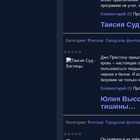
программе не учат, 
Комментарий (0)
Про
Таисия Суд
Категория:
Фэнтези. Городское фэнте
Джо Престону пришл
кровь – настоящее о
пользоваться людьми
черное и белое. И в
безумию не только н
Комментарий (0)
Про
Юлия Высок
тишины…
Категория:
Фэнтези. Городское фэнте
Он появился из трёх