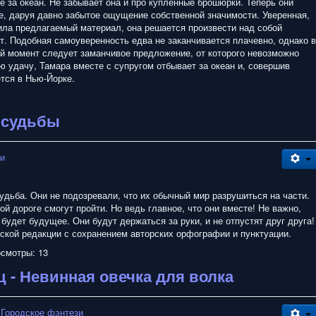
 за океан. Не забывает она и про купленные брошюрки. Теперь они
ее, даруя давно забытое ощущение собственной значимости. Уверенная,
ила предлагаемый материал, она решается произвести над собой
т. Подобная самоуверенность едва не заканчивается плачевно, однако в
й момент следует заманчивое предложение, от которого невозможно
ою удачу, Тамара вместе с супругом отбывает за океан и, совершив
тся в Нью-Йорке.
 судьбы
зи
удьба. Они не подозревали, что их обычный мир разрушиться на части.
кой дороге смогут пройти. Но ведь главное, что они вместе! Не важно,
будет будущее. Они будут держаться за руки, и не отпустят друг друга!
рской редакции с сохранением авторских орфографии и пунктуации.
смотры: 13
ц - Невинная овечка для волка
 Городское фэнтези