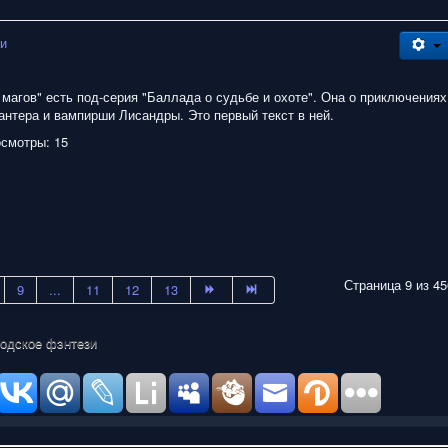
зи
 магов" есть под-серия "Баллада о судьбе и охоте". Она о приключениях
антера и вампирши Лисандры. Это первый текст в ней.
смотры: 15
Страница 9 из 45
9
...
11
12
13
родское фэнтези