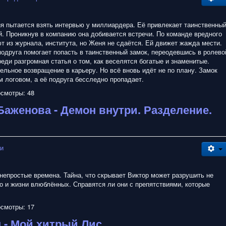
я пытается взять интервью у миллиардера. Её привлекает таинственны
й. Проникнув в компанию она добивается встречи. По команде вредного
т из журнала, института, но Женя не сдаётся. Ей движет жажда мести.
подруга помогает попасть в таинственный замок, переодевшись в ролево
еди разгромная статья о том, как веселятся богатые и знаменитые.
ельное возвращение в карьеру. Но всё вновь идёт не по плану. Замок
 логовом, а её подруга бесследно пропадает.
смотры: 48
Баженова - Демон внутри. Разделение.
зи
непростые времена. Тайна, что скрывает Виктор может разрушить не
о и жизни влюблённых. Справятся ли они с препятствиями, которые
смотры: 17
 - Мой хитрый Лис