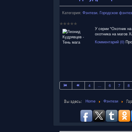
Категория:
Фэнтези. Городское фэнте
У серии "Охотник на
охотника на магов Х
Комментарий (0)
Про
4
...
6
7
8
Вы здесь:
Home
Фэнтези
Го