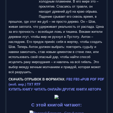
холодным пламенем. В его мире это –
проклятие. Спасаясь от травли, он
находит древний дуб на краю обрыва.
Падение срывает его сквозь время, в
прошлое, где этот же дуб – не просто дерево. Он – Шов,
живая заплата, что удерживает реальность от распада. Цена
за его прочность – всеобщая ложь и тишина. Веками жители
деревни лгут, чтобы мир не рухнул в Пустоту. Антон –
наследник. Его предок принёс себя в жертву, чтобы создать
Шов. Теперь Антон должен выбрать: повторить судьбу и
навеки замолчать, став новым цементом в стене лжи, или
использовать свой опасный дар, чтобы найти способ
исцелить рану мироздания – и навлечь на всё гибель. Это
выбор между вечным молчанием и правдой, которая может
всё разрушить.
СКАЧАТЬ ОТРЫВОК В ФОРМАТАХ:
FB2
FB3
ePUB
PDF
PDF
(моб. вер.)
TXT
RTF
КУПИТЬ КНИГУ
ЧИТАТЬ ОНЛАЙН
ДРУГИЕ КНИГИ АВТОРА
С этой книгой читают: