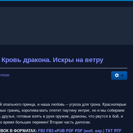
 Кровь дракона. Искры на ветру
нтези
й опального принца, и наша любовь – угроза для трона. Красноперые
амых границ, королева-мать плетет паутину интриг, но и мы собираем
 друзья, готовые взять в руки оружие, драконы, что рвутся в бой, и
о время больших перемен! Вторая часть дилогии.
ЫВОК В ФОРМАТАХ:
FB2
FB3
ePUB
PDF
PDF (моб. вер.)
TXT
RTF