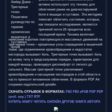
активно используют эту технику для
облегчения ранее не диагностируемой
боли в мышцах и суставах. Эта методика
помогает облегчить состояния, которые,
как показали исследования, являются
причиной почти 25 процентов всех
посещений врача. Техника включает
нанесение коротких повторяющихся массажных движений на
триггерные точки – крошечные узлы сокращения в мышечной
ткани, где ограниченное кровообращение и недостаток
кислорода вызывают боль. Триггерные точки вызывают боль
по всему телу в предсказуемом порядке, характерном для
каждой мышцы, провоцируя дискомфорт от легкого до
сильного. Массаж триггерной точки увеличивает
кровообращение и насыщение кислородом в этой области и
часто приносит мгновенное облегчение. В формате PDF A4
сохранен издательский дизайн.
СКАЧАТЬ ОТРЫВОК В ФОРМАТАХ:
FB2
FB3
ePUB
PDF
PDF
(моб. вер.)
TXT
RTF
КУПИТЬ КНИГУ
ЧИТАТЬ ОНЛАЙН
ДРУГИЕ КНИГИ АВТОРА