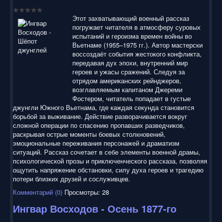
воспользоваться нашим сайтом, найти и скачать нужные
Вам электронные книги бесплатно и без регистрации введя
Этот захватывающий военный рассказ
автора, название книги или имя полюбившегося героя в
погружает читателя в атмосферу суровых
строку поиска. На нашем сайте для ознакомления можно
испытаний и героизма времен войны во
бесплатно
скачать
книги
в электронных форматах fb2,
Вьетнаме (1955–1975 гг.). Автор мастерски
epub, pdf, rtf, txt, читать онлайн или купить лицензионные
воссоздаёт события жестокого конфликта,
электронные книги. Наш сайт постоянно развивается и
передавая дух эпохи, внутренний мир
пополняется. Надеюсь, Вы станете нашим постоянным
героев и ужасы сражений. Следуя за
посетителем.
отрядом американских рейнджеров,
возглавляемым капитаном Джереми
Фостером, читатель попадает в густые
джунгли Южного Вьетнама, где каждая секунда становится
борьбой за выживание. Действие разворачивается вокруг
сложной операции по спасению пропавших разведчиков,
раскрывая острые моменты боевых столкновений,
эмоциональные переживания персонажей и драматизм
ситуаций. Рассказ сочетает в себе элементы военной драмы,
психологической прозы и приключенческого рассказа, позволяя
ощутить напряжение обстановки, силу духа героев и трагедию
потери близких друзей и сослуживцев.
Комментарий (0)
Просмотры: 28
Ингвар Восходов - Осень 1877-го