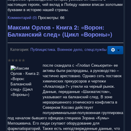
настоящих героях, чей вклад в Победу навеки вписан золотыми
буквами в историю нашей страны.
Комментарий (0)
Просмотры: 66
Максим Орлов - Книга 2: «Ворон:
Балканский след» (Цикл «Вороны»)
Категория:
Публицистика. Военное дело, спецслужбы
после скандала с «Глобал Секьюрити» ее
активы были распроданы, а руководство –
частично арестовано. Однако сеть поставок
химических прекурсоров и чертежи
«Алкалоида-7» утекли на черный рынок.
Данные, переданные «Шахматистом»,
указывают на балканский след. В зоне
неразрешенного этнического конфликта в
Северном Косово действует
полукриминальная-полувоенная группировка
под началом бывшего офицера спецназа Зорана «Кумы»
Милошевича. Его люди скупают оборудование для
фармлабораторий. Также есть неподтвержденные данные, что