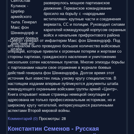
развернулось мощное партизанское
движение. Германское командование
бросило на борьбу с «народными
мстителями» крупные части и соединения
вермахта, СС и полиции. Руководил силами
карателей командующий корпусом охранных
войск и начальник прифронтового района
«Центр» генерал от инфантерии Макс фон Шенкендорф. Под
его началом было проведено большое количество войсковых
операций, которые привели к огромным потерям и жертвам со
стороны партизан, гражданского населения и уничтожению
нескольких сотен населенных пунктов. Многие эпизоды борьбы
с партизанами нашли свое отражение в журнале боевых
действий генерала фон Шенкендорфа. Долгое время этот
источник был известен лишь узкому кругу специалистов. В
настоящем издании впервые публикуются документы штаба
командующего охранными войсками группы армий «Центр».
Книга открывает новые страницы немецкой оккупации и
адресована не только профессиональным историкам, но и
широкому кругу читателей, интересующихся различными
аспектами Второй мировой войны.
Комментарий (0)
Просмотры: 28
Константин Семенов - Русская