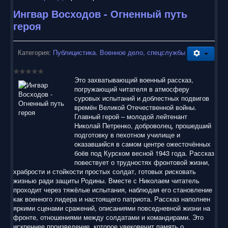
Ингвар Восходов - Огненный путь
героя
Категория:
Публицистика. Военное дело, спецслужбы
Это захватывающий военный рассказ,
погружающий читателя в атмосферу
суровых испытаний и доблестных подвигов
времён Великой Отечественной войны.
Главный герой – молодой лейтенант
Николай Петренко, доброволец, прошедший
подготовку в пехотном училище и
оказавшийся в самом центре ожесточённых
боёв под Курском весной 1943 года. Рассказ
повествует о трудностях фронтовой жизни,
храбрости и стойкости простых солдат, готовых рисковать
жизнью ради защиты Родины. Вместе с Николаем читатель
проходит через тяжёлые испытания, наблюдая его становление
как военного лидера и настоящего патриота. Рассказ наполнен
яркими сценами сражений, описаниями повседневной жизни на
фронте, отношениями между солдатами и командирами. Это
искреннее произведение, которое увековечит память о