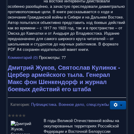
на востоке интервенты действовали
особенно разобщённо, а зачастую преследовали диаметрально
противоположные цели. В книге рассказывается о ходе и
окончании Гражданской войны в Сибири и на Дальнем Востоке.
Автор попытался объективно представить ход боевых действий
как во времени – с 1917 по 1923 год, так и в пространстве – от
Омска до Камчатки и от Анадыря до Владивостока. Издание
предназначено для самого широкого круга читателей – от
школьников и студентов до научных работников. В формате
PDF A4 сохранен издательский макет книги.
Комментарий (0)
Просмотры: 77
Дмитрий Жуков, Святослав Кулинок -
Цербер армейского тыла. Генерал
Макс фон Шенкендорф и журнал
боевых действий его штаба
Категория:
Публицистика. Военное дело, спецслужбы
В годы Великой Отечественной войны на
оккупированных территориях Российской
Федерации и Восточной Белоруссии