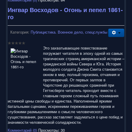
Ингвар Восходов - Огонь и пепел 1861-
го
Категория:
Публицистика. Военное дело, спецслужбы
Это захватывающее повествование
погружает читателя в эпоху одной из самых
трагических страниц американской истории –
гражданской войны Севера и Юга. История
молодого солдата Джона Смита становится
окном в мир, полный героизма, отчаяния и
противоречий. От первых залпов в
Чарлстоне до решающих сражений при
Геттисберге читатель проходит вместе с
главным героем сложный путь понимания
истинной цены свободы и единства. Наполненный яркими
батальными сценами, искренними переживаниями героев и
глубокими размышлениями о смысле человеческого
существования, рассказ заставляет задуматься о цене побед и
значимости человеческой солидарности.
Комментарий (0)
Просмотры: 30