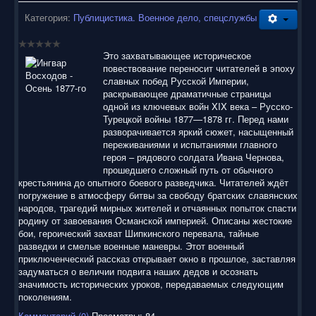
Категория:
Публицистика. Военное дело, спецслужбы
Это захватывающее историческое
повествование переносит читателей в эпоху
славных побед Русской Империи,
раскрывающее драматичные страницы
одной из ключевых войн XIX века – Русско-
Турецкой войны 1877—1878 гг. Перед нами
разворачивается яркий сюжет, насыщенный
переживаниями и испытаниями главного
героя – рядового солдата Ивана Чернова,
прошедшего сложный путь от обычного
крестьянина до опытного боевого разведчика. Читателей ждёт
погружение в атмосферу битвы за свободу братских славянских
народов, трагедий мирных жителей и отчаянных попыток спасти
родину от завоевания Османской империей. Описаны жестокие
бои, героический захват Шипкинского перевала, тайные
разведки и смелые военные маневры. Этот военный
приключенческий рассказ открывает окно в прошлое, заставляя
задуматься о величии подвига наших дедов и осознать
значимость исторических уроков, передаваемых следующим
поколениям.
Комментарий (0)
Просмотры: 84