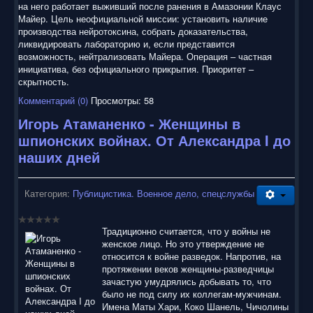
на него работает выживший после ранения в Амазонии Клаус
Майер. Цель неофициальной миссии: установить наличие
производства нейротоксина, собрать доказательства,
ликвидировать лабораторию и, если представится
возможность, нейтрализовать Майера. Операция – частная
инициатива, без официального прикрытия. Приоритет –
скрытность.
Комментарий (0)
Просмотры: 58
Игорь Атаманенко - Женщины в
шпионских войнах. От Александра I до
наших дней
Категория:
Публицистика. Военное дело, спецслужбы
Традиционно считается, что у войны не
женское лицо. Но это утверждение не
относится к войне разведок. Напротив, на
протяжении веков женщины-разведчицы
зачастую умудрялись добывать то, что
было не под силу их коллегам-мужчинам.
Имена Маты Хари, Коко Шанель, Чичолины