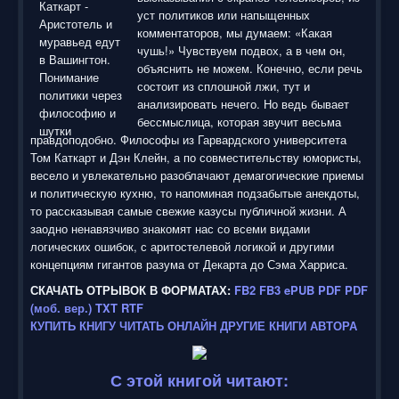
уст политиков или напыщенных
комментаторов, мы думаем: «Какая
чушь!» Чувствуем подвох, а в чем он,
объяснить не можем. Конечно, если речь
состоит из сплошной лжи, тут и
анализировать нечего. Но ведь бывает
бессмыслица, которая звучит весьма
правдоподобно. Философы из Гарвардского университета
Том Каткарт и Дэн Клейн, а по совместительству юмористы,
весело и увлекательно разоблачают демагогические приемы
и политическую кухню, то напоминая подзабытые анекдоты,
то рассказывая самые свежие казусы публичной жизни. А
заодно ненавязчиво знакомят нас со всеми видами
логических ошибок, с аритостелевой логикой и другими
концепциям гигантов разума от Декарта до Сэма Харриса.
СКАЧАТЬ ОТРЫВОК В ФОРМАТАХ:
FB2
FB3
ePUB
PDF
PDF
(моб. вер.)
TXT
RTF
КУПИТЬ КНИГУ
ЧИТАТЬ ОНЛАЙН
ДРУГИЕ КНИГИ АВТОРА
С этой книгой читают: