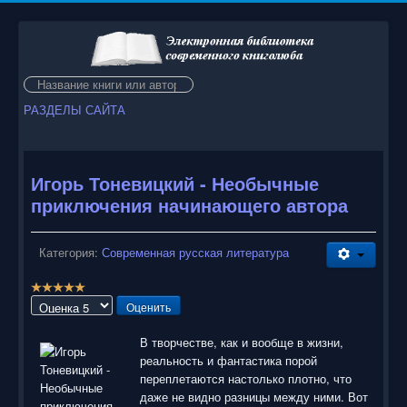
Искать...
РАЗДЕЛЫ САЙТА
Игорь Тоневицкий - Необычные
приключения начинающего автора
Категория:
Современная русская литература
Р
е
Пожалуйста,
й
оцените
т
В творчестве, как и вообще в жизни,
и
реальность и фантастика порой
н
переплетаются настолько плотно, что
г
даже не видно разницы между ними. Вот