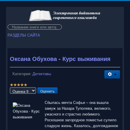
Искать...
РАЗДЕЛЫ САЙТА
Оксана Обухова - Курс выживания
Категория:
Детективы
Р
е
Пожалуйста,
й
оцените
т
Сбылась мечта Софьи – она вышла
и
замуж за Назара Туполева, великого,
н
ужасного и страстно любимого.
г
Роскошное загородное поместье сулило
:
сладкую жизнь. Казалось, долгожданное