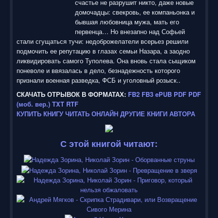
счастье не разрушит никто, даже новые
5
домочадцы: свекровь, ее компаньонка и
бывшая любовница мужа, мать его
/
первенца… Но внезапно над Софьей
стали сгущаться тучи: недоброжелатели всерьез решили
5
подмочить ее репутацию в глазах семьи Назара, а заодно
ликвидировать самого Туполева. Она вновь стала сыщиком
поневоле и ввязалась в дело, безнадежность которого
признали военная разведка, ФСБ и уголовный розыск..
СКАЧАТЬ ОТРЫВОК В ФОРМАТАХ:
FB2
FB3
ePUB
PDF
PDF
(моб. вер.)
TXT
RTF
КУПИТЬ КНИГУ
ЧИТАТЬ ОНЛАЙН
ДРУГИЕ КНИГИ АВТОРА
С этой книгой читают: