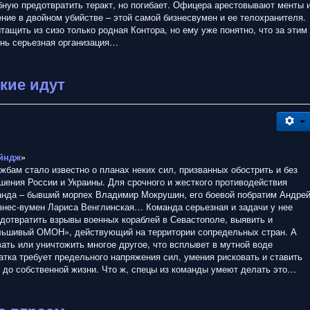
ную предотвратить теракт, но погибает. Офицера арестовывают менты 
ние в двойном убийстве – этой самой бизнесвумен и ее телохранителя.
тащить из сизо только родная Контора, но ему уже понятно, что за этим
ень серьезная организация…
ские идут
йндж
»
бам стало известно о планах неких сил, призванных обострить и без
шения России и Украины. Для срочного и жесткого противодействия
анда – бывший морпех Владимир Мокрушин, его боевой побратим Андре
знес-вумен Лариса Венглинская… Команда серьезная и задачи у нее
едотвратить взрывы военных кораблей в Севастополе, выявить и
льшивый ОМОН», действующий на территории сопредельных стран. А
ать или уничтожить многое другое, что всплывет в мутной воде
атка требует предельного напряжения сил, умения рисковать и ставить
ь до собственной жизни. Что ж, спецы из команды умеют делать это…