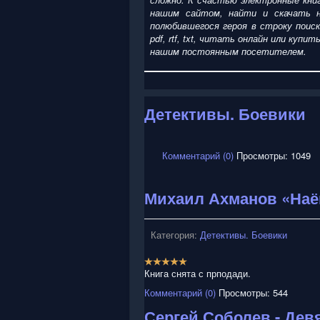
нашим сайтом, найти и скачать н
полюбившегося героя в строку поис
pdf, rtf, txt, читать онлайн или ку
нашим постоянным посетителем.
Детективы. Боевики
Комментарий (0)
Просмотры: 1049
Михаил Ахманов «На
Категория:
Детективы. Боевики
Р
е
Книга снята с прподади.
й
Комментарий (0)
Просмотры: 544
т
и
Сергей Соболев - Дев