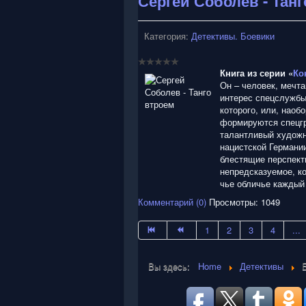
Сергей Соболев - Тан
Категория:
Детективы. Боевики
Книга из серии «
Ко
Он – человек, мечта
интерес спецслужбы
которого, или, наоб
формируются спецгр
талантливый художн
нацистской Германии
блестящие перспект
непредсказуемое, к
чье обличье каждый
Комментарий (0)
Просмотры: 1049
1
2
3
4
...
Вы здесь:
Home
Детективы