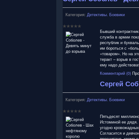
н
г
:
Категория:
Детективы. Боевики
5
Бывший контрактник 
/
служба в армии пока
республик и буквал
5
им бороться с «бол
«товаром». Но на эт
теракт – взрыв в го
ему надо действова
Комментарий (0)
Про
Сергей Соб
Категория:
Детективы. Боевики
Пятьдесят миллионо
Истоминой ее дядя. 
угодно кровожадных 
Согласится и девчон
просчитано, кроме о