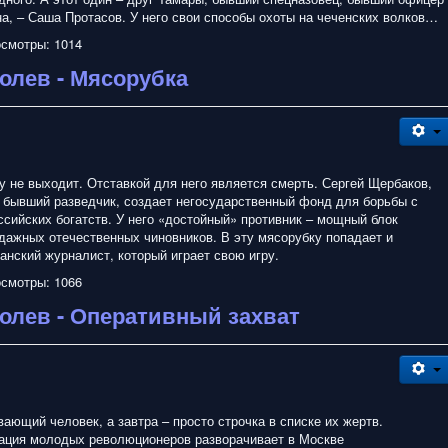
на, – Саша Протасов. У него свои способы охоты на чеченских волков…
смотры: 1014
олев - Мясорубка
у не выходит. Отставкой для него является смерть. Сергей Щербаков,
и бывший разведчик, создает негосударственный фонд для борьбы с
ссийских богатств. У него «достойный» противник – мощный блок
дажных отечественных чиновников. В эту мясорубку попадает и
анский журналист, который играет свою игру.
смотры: 1066
олев - Оперативный захват
ающий человек, а завтра – просто строчка в списке их жертв.
ация молодых революционеров разворачивает в Москве