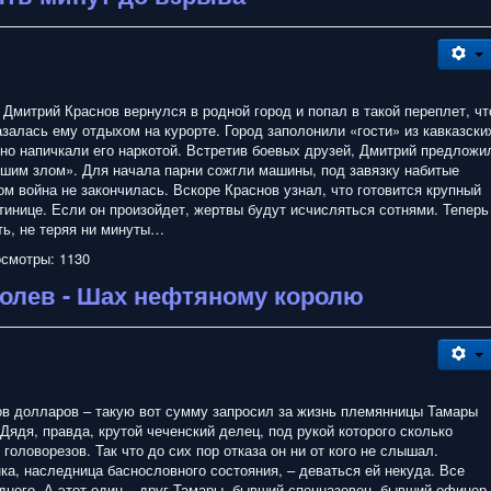
Дмитрий Краснов вернулся в родной город и попал в такой переплет, чт
залась ему отдыхом на курорте. Город заполонили «гости» из кавказски
ьно напичкали его наркотой. Встретив боевых друзей, Дмитрий предложи
ьшим злом». Для начала парни сожгли машины, под завязку набитые
ом война не закончилась. Вскоре Краснов узнал, что готовится крупный
стинице. Если он произойдет, жертвы будут исчисляться сотнями. Теперь
ть, не теряя ни минуты…
смотры: 1130
олев - Шах нефтяному королю
в долларов – такую вот сумму запросил за жизнь племянницы Тамары
Дядя, правда, крутой чеченский делец, под рукой которого сколько
головорезов. Так что до сих пор отказа он ни от кого не слышал.
ка, наследница баснословного состояния, – деваться ей некуда. Все
дного. А этот один – друг Тамары, бывший спецназовец, бывший офицер