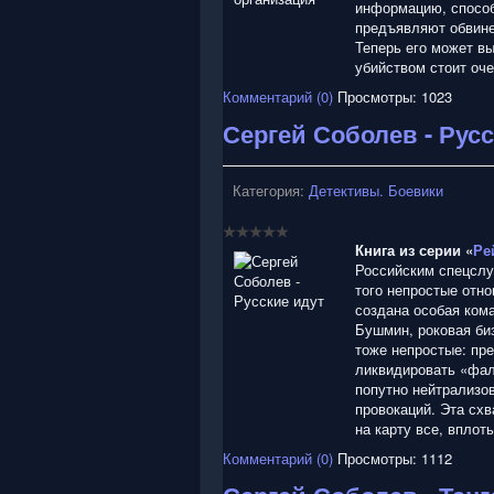
информацию, способ
предъявляют обвине
Теперь его может вы
убийством стоит оч
Комментарий (0)
Просмотры: 1023
Сергей Соболев - Рус
Категория:
Детективы. Боевики
Книга из серии «
Ре
Российским спецслуж
того непростые отно
создана особая ком
Бушмин, роковая би
тоже непростые: пр
ликвидировать «фа
попутно нейтрализов
провокаций. Эта схв
на карту все, вплот
Комментарий (0)
Просмотры: 1112