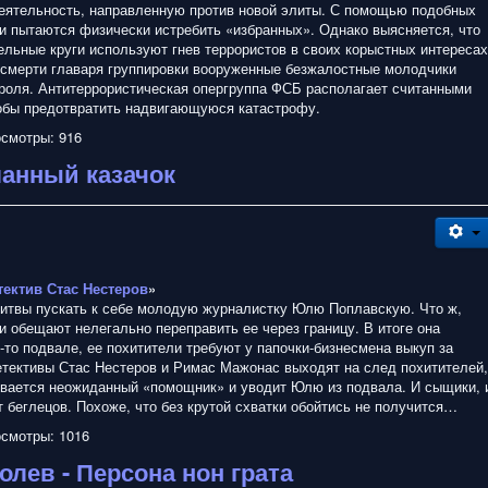
еятельность, направленную против новой элиты. С помощью подобных
и пытаются физически истребить «избранных». Однако выясняется, что
ельные круги используют гнев террористов в своих корыстных интересах
смерти главаря группировки вооруженные безжалостные молодчики
троля. Антитеррористическая опергруппа ФСБ располагает считанными
тобы предотвратить надвигающуюся катастрофу.
смотры: 916
ланный казачок
тектив Стас Нестеров
»
итвы пускать к себе молодую журналистку Юлю Поплавскую. Что ж,
и обещают нелегально переправить ее через границу. В итоге она
-то подвале, ее похитители требуют у папочки-бизнесмена выкуп за
етективы Стас Нестеров и Римас Мажонас выходят на след похитителей,
ивается неожиданный «помощник» и уводит Юлю из подвала. И сыщики, 
 беглецов. Похоже, что без крутой схватки обойтись не получится…
смотры: 1016
олев - Персона нон грата