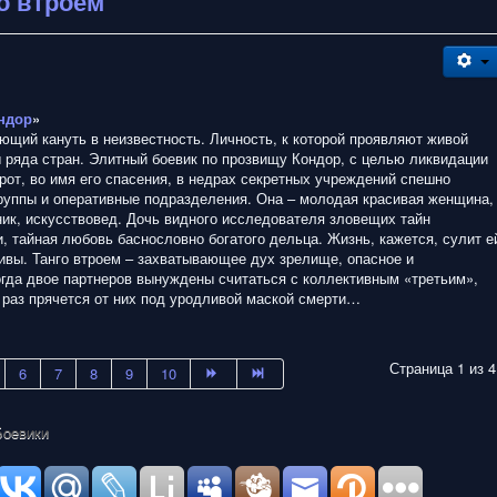
го втроем
ндор
»
ющий кануть в неизвестность. Личность, к которой проявляют живой
 ряда стран. Элитный боевик по прозвищу Кондор, с целью ликвидации
орот, во имя его спасения, в недрах секретных учреждений спешно
уппы и оперативные подразделения. Она – молодая красивая женщина,
ик, искусствовед. Дочь видного исследователя зловещих тайн
, тайная любовь баснословно богатого дельца. Жизнь, кажется, сулит е
ивы. Танго втроем – захватывающее дух зрелище, опасное и
огда двое партнеров вынуждены считаться с коллективным «третьим»,
 раз прячется от них под уродливой маской смерти…
Страница 1 из 4
6
7
8
9
10
Боевики