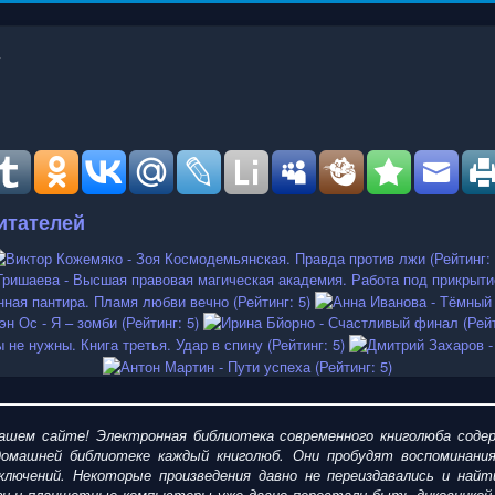
итателей
шем сайте! Электронная библиотека современного книголюба содер
омашней библиотеке каждый книголюб. Они пробудят воспоминания
ключений. Некоторые произведения давно не переиздавались и найт
ги и планшетные компьютеры уже давно перестали быть диковинкой