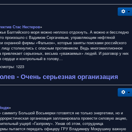
тектив Стас Нестеров
»
жье Балтийского моря можно неплохо отдохнуть. А можно и бесследно
это произошло с Вадимом Сергачевым, управляющим нефтяной
ки охранной фирмы «Фалькон», которые заняты поисками российского
к лицу столкнулись с опасным противником. Ведь многомиллионное
а привлекает серьезных, весьма «уважаемых» людей. И разговор у них
 в сердце и контрольный в голову…
смотры: 1223
олев - Очень серьезная организация
йндж
»
 саммиту Большой Восьмерки готовятся не только энергетики, но и
еррористическая организация запланировала провести силовую акцию,
чительный ущерб «Газпрому». Узнав об этом, сотрудница
рмы пытается передать офицеру ГРУ Владимиру Мокрушину важную