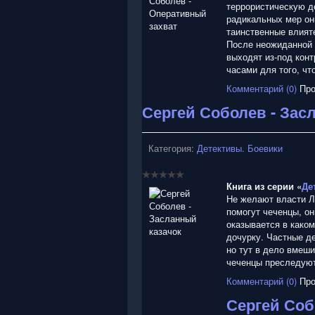
террористическую д
радикальных мер он
таинственные влият
После неожиданной 
выходят из-под кон
часами для того, ч
Комментарий (0)
Про
Сергей Соболев - Зас
Категория:
Детективы. Боевики
Книга из серии «
Де
Не желают власти Л
помогут чеченцы, он
оказывается в каком
дочурку. Частные д
но тут в дело вмеш
чеченцы преследуют
Комментарий (0)
Про
Сергей Соб