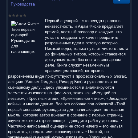
Руководства
Первый сценарий – это всегда прыжок в
неизвестность, и Адам Фиске предлагает
прямой, честный разговор с каждым, кто
устал откладывать и хочет превратить
разрозненные идеи в готовую историю.
Никакой воды, только путь от чистого листа
до финальных титров, который становится
доступным даже без опыта в сценарном
деле. Книга служит незаменимым
хранилищем знаний, которые в
разрозненном виде присутствуют в профессиональных блогах,
лекциях (Уильям Голдман, Ричард Бах) и руководствах по
сценарному делу. Здесь упоминаются и анализируются
элементы из известных фильмов, таких как «Бегущий по
лезвию», «Крестный отец», «Криминальное чтиво», «Звёздные
войны» и многие другие. Все это собрано под обложкой «Твой
первый сценарий: руководство для начинающих», но главная
мысль, которую автор вбивает в сознание с первых страниц,
звучит жестко и отрезвляюще – доводите работу до конца. •
Частично написанный сценарий не стоит ничего – его нельзя
прочитать, продать или экранизировать. • Плохой, но
законченный сценарий можно исправить. • Хороший, но