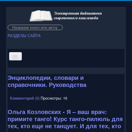
Искать...
РАЗДЕЛЫ САЙТА
Энциклопедии, словари и
Мы рады Вас приветствовать на нашем сайте!
справочники. Руководства
Электронная библиотека современного книголюба
содержит десятки тысяч книг, многие из которых
мечтает иметь в своей домашней библиотеке каждый
Комментарий (0)
Просмотры: 16
книголюб. Они пробудят воспоминания далекого детства и
унесут Вас в сказочный мир фантастических приключений.
Ольга Козловских - Я – ваш врач:
Некоторые произведения давно не переиздавались и найти
их в бумажном варианте довольно сложно. К счастью
примите танго! Курс танго-пилюль для
электронные книги и планшетные компьютеры уже давно
тех, кто еще не танцует. И для тех, кто
перестали быть диковинкой. Вы всегда можете