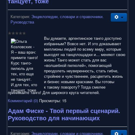
танцует, тоже
воспользоваться нашим сайтом, найти и скачать нужные
Вам электронные книги бесплатно и без регистрации введя
автора, название книги или имя полюбившегося героя в
Категория:
Энциклопедии, словари и справочники.
строку поиска. На нашем сайте для ознакомления можно
Руководства
бесплатно
скачать
книги
в электронных форматах fb2,
epub, pdf, rtf, txt, читать онлайн или купить лицензионные
электронные книги. Наш сайт постоянно развивается и
Вы думаете, аргентинское танго доступно
пополняется. Надеюсь, Вы станете нашим постоянным
избранным? Вовсе нет. И это доказывают
посетителем.
миллионы людей по всему миру, которые
выходят на танцплощадки и… меняют свою
жизнь! Танго может стать для вас
«волшебной пилюлей», помогающей
преодолеть неуверенность, стать гибче,
стройнее и чувственнее, расцветить жизнь
и бизнес новыми красками. Вы готовы
к такому повороту? Тогда смелее
принимайте танго! Для широкого круга читателей.
Комментарий (0)
Просмотры: 15
Адам Фиске - Твой первый сценарий.
Руководство для начинающих
Категория:
Энциклопедии, словари и справочники.