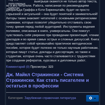
выигрыше окажется не только автор текста,
но и его читатели. Работа, написанная по рекомендациям
Джеральда Граффа и Кэти Биркенштайн, будет не просто
серьезной и актуальной – она будет понятной и занимательной!
Авторы также знакомят читателей с основными риторическими
приемами, которые позволят убедительно отстаивать свою
точку зрения перед любой аудиторией. Инструменты ведения
полемики, описанные в книге, универсальны. Они помогут
чувствовать себя уверенно при проведении презентаций, чтении
докладов и во время самых острых и сложных дискуссий. Книга
представляет собой чрезвычайно практичное методическое
пособие, которое будет полезно не только научным работникам,
которые пишут статьи, доклады и диссертации, но также и
студентам, которые очень часто сталкиваются с трудностями
при создании рефератов, курсовых и дипломных работ.
Комментарий (0)
Просмотры: 323
Дж. Майкл Стражински - Система
Стражински. Как стать писателем и
остаться в профессии
Категория:
Зарубежная справочная литература