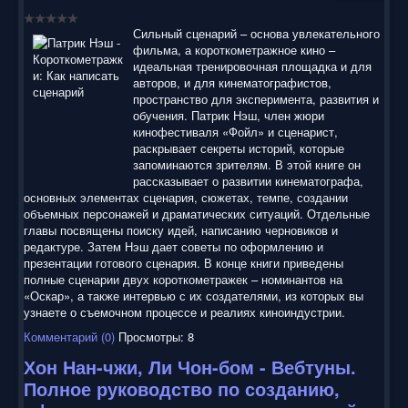
воспользоваться нашим сайтом, найти и скачать нужные
Вам электронные книги бесплатно и без регистрации введя
Сильный сценарий – основа увлекательного
автора, название книги или имя полюбившегося героя в
фильма, а короткометражное кино –
строку поиска. На нашем сайте для ознакомления можно
идеальная тренировочная площадка и для
бесплатно
скачать
книги
в электронных форматах fb2,
авторов, и для кинематографистов,
epub, pdf, rtf, txt, читать онлайн или купить лицензионные
пространство для эксперимента, развития и
электронные книги. Наш сайт постоянно развивается и
обучения. Патрик Нэш, член жюри
пополняется. Надеюсь, Вы станете нашим постоянным
кинофестиваля «Фойл» и сценарист,
посетителем.
раскрывает секреты историй, которые
запоминаются зрителям. В этой книге он
рассказывает о развитии кинематографа,
основных элементах сценария, сюжетах, темпе, создании
объемных персонажей и драматических ситуаций. Отдельные
главы посвящены поиску идей, написанию черновиков и
редактуре. Затем Нэш дает советы по оформлению и
презентации готового сценария. В конце книги приведены
полные сценарии двух короткометражек – номинантов на
«Оскар», а также интервью с их создателями, из которых вы
узнаете о съемочном процессе и реалиях киноиндустрии.
Комментарий (0)
Просмотры: 8
Хон Нан-чжи, Ли Чон-бом - Вебтуны.
Полное руководство по созданию,