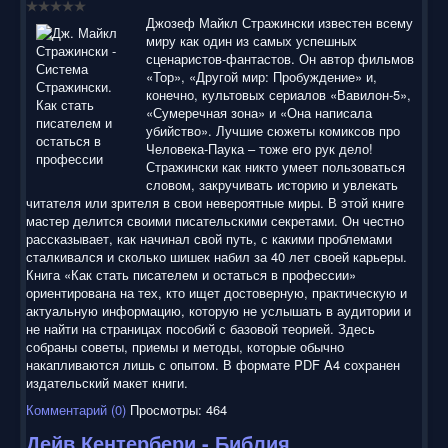
Джозеф Майкл Стражински известен всему
миру как один из самых успешных
сценаристов-фантастов. Он автор фильмов
«Тор», «Другой мир: Пробуждение» и,
конечно, культовых сериалов «Вавилон-5»,
«Сумеречная зона» и «Она написала
убийство». Лучшие сюжеты комиксов про
Человека-Паука – тоже его рук дело!
Стражински как никто умеет пользоваться
словом, закручивать историю и увлекать
читателя или зрителя в свои невероятные миры. В этой книге
мастер делится своими писательскими секретами. Он честно
рассказывает, как начинал свой путь, с какими проблемами
сталкивался и сколько шишек набил за 40 лет своей карьеры.
Книга «Как стать писателем и остаться в профессии»
ориентирована на тех, кто ищет достоверную, практическую и
актуальную информацию, которую не услышать в аудитории и
не найти на страницах пособий с базовой теорией. Здесь
собраны советы, приемы и методы, которые обычно
накапливаются лишь с опытом. В формате PDF A4 сохранен
издательский макет книги.
Комментарий (0)
Просмотры: 464
Дейв Кентербери - Библия