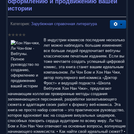
оформлению и продвижению вашей
истории
Категория:
Зарубежная справочная литература
В индустрии комиксов последние несколько
лет можно наблюдать большие изменения:
все больше людей предпочитает вебтуны
классическим печатным изданиям. Если вы
тоже мечтаете создать успешный цифровой
комикс, эта книга станет вашим идеальным
компаньоном. Ли Чон Бом и Хон Нан Чжи,
автор популярного веб-комикса «Доктор
Фрост» и ведущий подкаста «Школа
Вебтунов Хон Нан Чжи», предлагают
начинающим коллегам проверенные методы создания
запоминающихся персонажей, разработки захватывающего
сюжета и адаптации своих работ к формату веб-комикса. Эта
книга не просто набор советов – это практическое руководство,
которое вдохновит вас на создание визуальных шедевров,
способных покорить сердца аудитории по всему миру. Ли Чон
Бом и Хон Нан Чжи отвечают на основные вопросы, волнующие
начинающего комиксиста: • Как найти свой идеальный сюжет? •