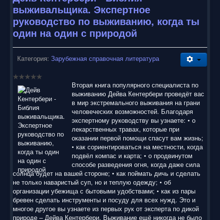
выживальщика. Экспертное
руководство по выживанию, когда ты
один на один с природой
Категория:
Зарубежная справочная литература
Вторая книга популярного специалиста по
выживанию Дейва Кентербери проведёт вас
в мир экстремального выживания на грани
человеческих возможностей. Благодаря
экспертному руководству вы узнаете: • о
лекарственных травах, которые при
оказании первой помощи спасут вам жизнь;
• как сориентироваться на местности, когда
подвёл компас и карта; • о продвинутом
способе разведения огня, когда даже сила
солнца будет на вашей стороне; • как поймать дичь и сделать
не только наваристый суп, но и теплую одежду; • об
организации убежища с бытовыми удобствами; • как из пары
бревен сделать инструменты и посуду для всех нужд. Это и
многое другое вы узнаете из первых рук от эксперта по дикой
природе – Дейва Кентербери. Выживание ещё никогда не было