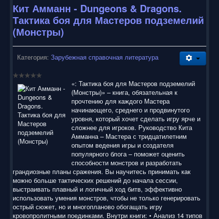
Кит Амманн - Dungeons & Dragons.
Тактика боя для Мастеров подземелий
(Монстры)
Категория:
Зарубежная справочная литература
«: Тактика боя для Мастеров подземелий
(Монстры)» – книга, обязательная к
прочтению для каждого Мастера
начинающего, среднего и продвинутого
уровня, который хочет сделать игру ярче и
сложнее для игроков. Руководство Кита
Амманна – Мастера с тридцатилетним
опытом ведения игры и создателя
популярного блога – поможет оценить
способности монстров и разработать
грандиозные планы сражения. Вы научитесь принимать как
можно больше тактических решений до начала сессии,
выстраивать плавный и логичный ход битв, эффективно
использовать умения монстров, чтобы не только генерировать
острый сюжет, но и многопланово обогащать игру
кровопролитными поединками. Внутри книги: • Анализ 14 типов