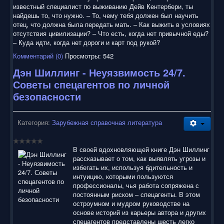
известный специалист по выживанию Дейв Кентербери, ты
найдешь то, что нужно. – То, чему тебя должен был научить
отец, что должна была передать мать. – Как выжить в условиях
отсутствия цивилизации? – Что есть, когда нет привычной еды?
– Куда идти, когда нет дороги и карт под рукой?
Комментарий (0)
Просмотры: 542
Дэн Шиллинг - Неуязвимость 24/7.
Советы спецагентов по личной
безопасности
Категория:
Зарубежная справочная литература
В своей вдохновляющей книге Дэн Шиллинг
рассказывает о том, как выявлять угрозы и
избегать их, используя бдительность и
интуицию, которыми пользуются
профессионалы, чья работа сопряжена с
постоянным риском – спецагенты. В этом
остроумном и мудром руководстве на
основе историй из карьеры автора и других
спецагентов представлены шесть легко