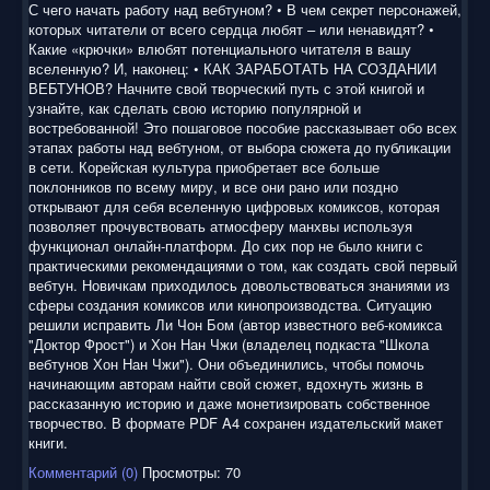
С чего начать работу над вебтуном? • В чем секрет персонажей,
которых читатели от всего сердца любят – или ненавидят? •
Какие «крючки» влюбят потенциального читателя в вашу
вселенную? И, наконец: • КАК ЗАРАБОТАТЬ НА СОЗДАНИИ
ВЕБТУНОВ? Начните свой творческий путь с этой книгой и
узнайте, как сделать свою историю популярной и
востребованной! Это пошаговое пособие рассказывает обо всех
этапах работы над вебтуном, от выбора сюжета до публикации
в сети. Корейская культура приобретает все больше
поклонников по всему миру, и все они рано или поздно
открывают для себя вселенную цифровых комиксов, которая
позволяет прочувствовать атмосферу манхвы используя
функционал онлайн-платформ. До сих пор не было книги с
практическими рекомендациями о том, как создать свой первый
вебтун. Новичкам приходилось довольствоваться знаниями из
сферы создания комиксов или кинопроизводства. Ситуацию
решили исправить Ли Чон Бом (автор известного веб-комикса
"Доктор Фрост") и Хон Нан Чжи (владелец подкаста "Школа
вебтунов Хон Нан Чжи"). Они объединились, чтобы помочь
начинающим авторам найти свой сюжет, вдохнуть жизнь в
рассказанную историю и даже монетизировать собственное
творчество. В формате PDF A4 сохранен издательский макет
книги.
Комментарий (0)
Просмотры: 70