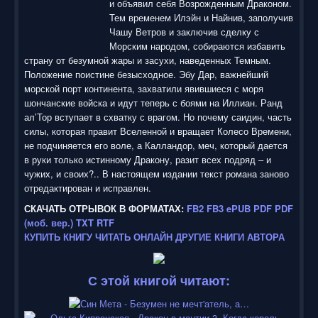
и объявил себя Возрожденным Драконом.
Тем временем Илэйн и Найнив, заполучив
Чашу Ветров и заключив сделку с
Морским народом, собираются избавить
страну от безумной жары и засухи, наведенных Темным.
Положение поистине безысходное. Эбу Дар, важнейший
морской порт континента, захватили явившиеся с моря
шончанские войска и идут теперь с боями на Иллиан. Ранд
ал’Тор вступает в схватку с врагом. Но почему саидин, часть
силы, которая правит Вселенной и вращает Колесо Времени,
не подчиняется его воле, а Калландор, меч, который дается
в руки только истинному Дракону, разит всех подряд – и
чужих, и своих?.. В настоящем издании текст романа заново
отредактирован и исправлен.
СКАЧАТЬ ОТРЫВОК В ФОРМАТАХ:
FB2
FB3
ePUB
PDF
PDF
(моб. вер.)
TXT
RTF
КУПИТЬ КНИГУ
ЧИТАТЬ ОНЛАЙН
ДРУГИЕ КНИГИ АВТОРА
С этой книгой читают: