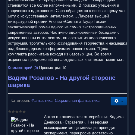
становятся все более напряженными. В поисках утешения и
творческого вдохновения Сара обращается к всезнающему чат-
боту с искусственным интеллектом… Лауреат высшей
литературной премии Японии «Симпати Тауэр Токио»–
захватывающий роман одного из самых экстраординарных
современных авторов. Частично вдохновленный беседами с
искусственным интеллектом, он состоит из человеческого
остроумия, трогательного исследования творчества и насмешки
над беспощадным конформизмом нашего мира. *Цена
комплекта рассчитана исходя из базовых цен. Во время
акционных предложений цена отдельных книг может меняться.
Комментарий (0)
Просмотры: 10
Вадим Розанов - На другой стороне
шарика
Категория:
Фантастика. Социальная фантастика
Автор отталкивается от серий книг Вадима
Денисова «Стратегия». Неведомая
высокоразвитая цивилизация проводит
эксперимент, перебросив достаточно