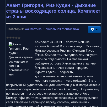
Анаит Григорян, Риэ Кудан - Дыхание
страны восходящего солнца. Комплект
из 3 книг
Категория:
Фантастика. Социальная фантастика
Комплект из 3 книг – платите меньше,
читайте больше! В состав входят: Осьминог,
Четыре сезона в Японии, Симпати Тауэр
Токио. Комплектом выгоднее, чем покупать
книги по отдельности На маленьком
рыбацком острове Химакадзима в заливе
Микава жизнь течет своим чередом.
Туристы здесь – редкость,
достопримечательностей немного, зато
местного колорита – хоть отбавляй. В этот
непривычный, удивительный для иностранца быт погружается с
головой молодой экономист из России Александр. Скучать ему
не придется – на острове он встречает загадочного Кисё
Камату, официанта из местного ресторанчика, и обнаруживает
себя втянутым в странную череду событий, отношений и
таинственных смертей, в которых участвуют жители острова и