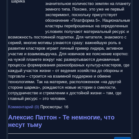
значительное количество землян на планету
земного типа. Похоже, это уже не первый
эксперимент, поскольку присутствует
обозначение «Платформа 5». Национальные
кластеры переброшенных на определенных
условиях получают материальный ресурс и
возможность постоянной подпитки. Для читателя, знакомого с
серией, многие мотивы узнаются сразу: важнейшую роль в
развитии кластеров играет личный пример лидера, активное
участие и взаимовыручка. Для новичков же пояснение коротко:
на чужой планете вокруг нас развертываются динамичные
процессы формирования разнообразных культур-кластеров, где
каждый участок жизни – от ведения хозяйства до обороны и
торговли – строится на взаимной поддержке и обмене
технологиями. Так на материке, расположенном «на другой
стороне шарика», рождаются новые истории о смелости,
сотрудничестве и стремлении к достойной жизни – там, где
главный ресурс – это человек.
Комментарий (0)
Просмотры: 16
Алексис Паттон - Те немногие, что
несут тьму