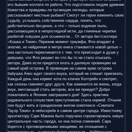
его бывшие коллеги по работе. Что подготовили людям древние
божества и правдивы ли пугающие легенды, которые
рассказывают местные рыбаки? Смогут ли герои изменить свою
судьбу, услышать собственное сердце, понять, что
действительно бесценно, а что – только водяная пыль,
рассыпающаяся в непроглядной мгле, да глиняные черепки
разбитой ловушки для осьминогов… От автора бестселлера
«Кошка и Токио» Пережив момент триумфа, Фло впадает в
апатию, но найденная в метро книга становится новой целью –
она настолько перекликается с тем, что происходит в душе у
девушки, что Фло решает во что бы то ни стало отыскать
автора. Даже если придется ехать в далекую провинцию на
самый край острова. В провинции на самом краю острова
бабушка Аяко ждет своего внука, который не спешит приезжать.
Каждый день она кормит кота по кличке Колтрейн и смотрит,
как сезоны сменяют друг друга. Как изменится ее жизнь, когда
внук, мечтающий стать автором, все же приедет? Добро
пожаловать в Японию завтрашнего дня! Здесь практика
радикального сочувствия преступникам стала нормой. Отныне
они будут жить в грандиозном жилом комплексе «Симпати
Тауэр Токио» в небоскребе в самом центре города. Известному
архитектору Саре Макина было поручено спроектировать новую
центральную часть города, но она полна сомнений. Сара
борется с противоречивыми эмоциями, ее отношения с
великолепным – и гораздо более молодым – бойфрендом