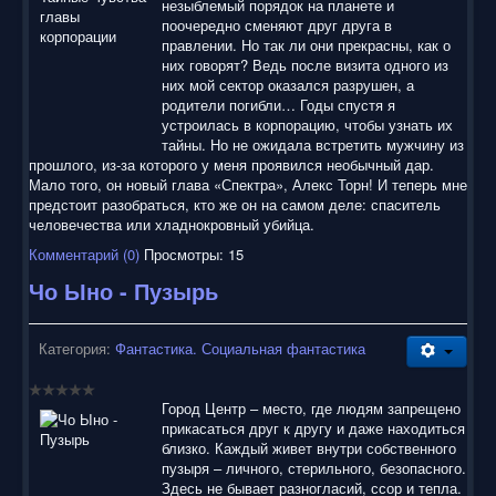
незыблемый порядок на планете и
поочередно сменяют друг друга в
правлении. Но так ли они прекрасны, как о
них говорят? Ведь после визита одного из
них мой сектор оказался разрушен, а
родители погибли… Годы спустя я
устроилась в корпорацию, чтобы узнать их
тайны. Но не ожидала встретить мужчину из
прошлого, из-за которого у меня проявился необычный дар.
Мало того, он новый глава «Спектра», Алекс Торн! И теперь мне
предстоит разобраться, кто же он на самом деле: спаситель
человечества или хладнокровный убийца.
Комментарий (0)
Просмотры: 15
Чо Ыно - Пузырь
Категория:
Фантастика. Социальная фантастика
Город Центр – место, где людям запрещено
прикасаться друг к другу и даже находиться
близко. Каждый живет внутри собственного
пузыря – личного, стерильного, безопасного.
Здесь не бывает разногласий, ссор и тепла.