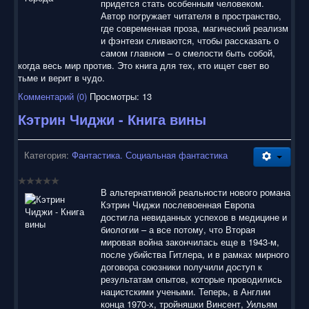
придется стать особенным человеком.
Автор погружает читателя в пространство,
где современная проза, магический реализм
и фэнтези сливаются, чтобы рассказать о
самом главном – о смелости быть собой,
когда весь мир против. Это книга для тех, кто ищет свет во
тьме и верит в чудо.
Комментарий (0)
Просмотры: 13
Кэтрин Чиджи - Книга вины
Категория:
Фантастика. Социальная фантастика
В альтернативной реальности нового романа
Кэтрин Чиджи послевоенная Европа
достигла невиданных успехов в медицине и
биологии – а все потому, что Вторая
мировая война закончилась еще в 1943-м,
после убийства Гитлера, и в рамках мирного
договора союзники получили доступ к
результатам опытов, которые проводились
нацистскими учеными. Теперь, в Англии
конца 1970-х, тройняшки Винсент, Уильям