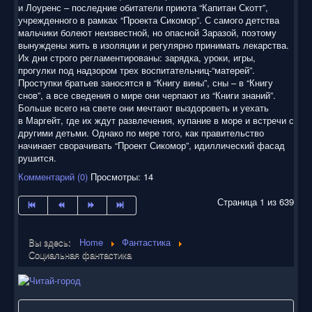
и Лоуренс – последние обитатели приюта “Капитан Скотт”,
учрежденного в рамках “Проекта Сикомор”. С самого детства
мальчики болеют неизвестной, но опасной Заразой, поэтому
вынуждены жить в изоляции и регулярно принимать лекарства.
Их дни строго регламентированы: зарядка, уроки, игры,
прогулки под надзором трех воспитательниц-“матерей”.
Проступки братьев заносятся в “Книгу вины”, сны – в “Книгу
снов”, а все сведения о мире они черпают из “Книги знаний”.
Больше всего на свете они мечтают выздороветь и уехать
в Маргейт, где их ждут развлечения, купание в море и встречи с
другими детьми. Однако по мере того, как правительство
начинает сворачивать “Проект Сикомор”, идиллический фасад
рушится.
Комментарий (0)
Просмотры: 14
Страница 1 из 639
Вы здесь:
Home
Фантастика
Социальная фантастика