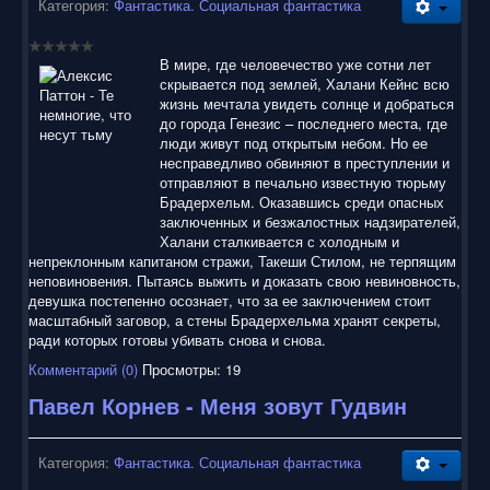
Категория:
Фантастика. Социальная фантастика
В мире, где человечество уже сотни лет
скрывается под землей, Халани Кейнс всю
жизнь мечтала увидеть солнце и добраться
до города Генезис – последнего места, где
люди живут под открытым небом. Но ее
несправедливо обвиняют в преступлении и
отправляют в печально известную тюрьму
Брадерхельм. Оказавшись среди опасных
заключенных и безжалостных надзирателей,
Халани сталкивается с холодным и
непреклонным капитаном стражи, Такеши Стилом, не терпящим
неповиновения. Пытаясь выжить и доказать свою невиновность,
девушка постепенно осознает, что за ее заключением стоит
масштабный заговор, а стены Брадерхельма хранят секреты,
ради которых готовы убивать снова и снова.
Комментарий (0)
Просмотры: 19
Павел Корнев - Меня зовут Гудвин
Категория:
Фантастика. Социальная фантастика