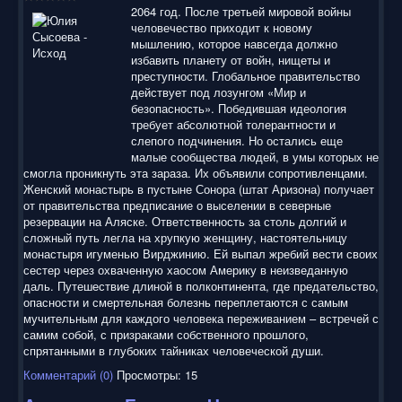
воспользоваться нашим сайтом, найти и скачать нужные
2064 год. После третьей мировой войны
Вам электронные книги бесплатно и без регистрации введя
человечество приходит к новому
автора, название книги или имя полюбившегося героя в
мышлению, которое навсегда должно
строку поиска. На нашем сайте для ознакомления можно
избавить планету от войн, нищеты и
бесплатно
скачать
книги
в электронных форматах fb2,
преступности. Глобальное правительство
epub, pdf, rtf, txt, читать онлайн или купить лицензионные
действует под лозунгом «Мир и
электронные книги. Наш сайт постоянно развивается и
безопасность». Победившая идеология
пополняется. Надеюсь, Вы станете нашим постоянным
требует абсолютной толерантности и
посетителем.
слепого подчинения. Но остались еще
малые сообщества людей, в умы которых не
смогла проникнуть эта зараза. Их объявили сопротивленцами.
Женский монастырь в пустыне Сонора (штат Аризона) получает
от правительства предписание о выселении в северные
резервации на Аляске. Ответственность за столь долгий и
сложный путь легла на хрупкую женщину, настоятельницу
монастыря игуменью Вирджинию. Ей выпал жребий вести своих
сестер через охваченную хаосом Америку в неизведанную
даль. Путешествие длиной в полконтинента, где предательство,
опасности и смертельная болезнь переплетаются с самым
мучительным для каждого человека переживанием – встречей с
самим собой, с призраками собственного прошлого,
спрятанными в глубоких тайниках человеческой души.
Комментарий (0)
Просмотры: 15