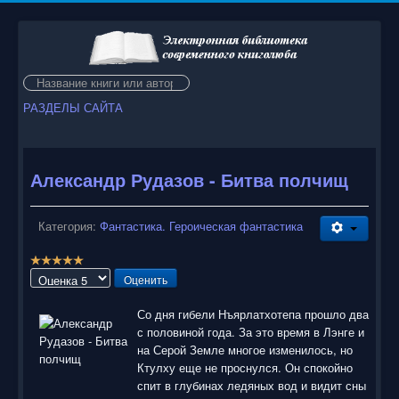
Искать...
РАЗДЕЛЫ САЙТА
Александр Рудазов - Битва полчищ
Категория:
Фантастика. Героическая фантастика
Р
е
Пожалуйста,
й
оцените
т
Со дня гибели Нъярлатхотепа прошло два
и
с половиной года. За это время в Лэнге и
н
на Серой Земле многое изменилось, но
г
Ктулху еще не проснулся. Он спокойно
:
спит в глубинах ледяных вод и видит сны