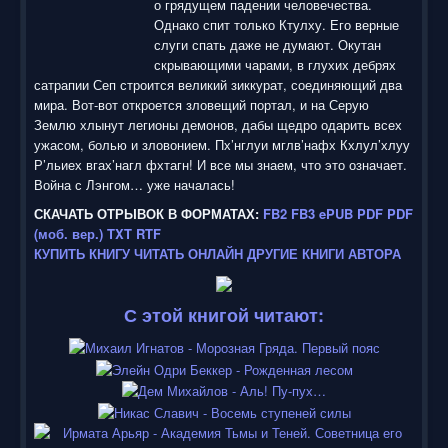
о грядущем падении человечества.
5
Однако спит только Ктулху. Его верные
слуги спать даже не думают. Окутан
/
скрывающими чарами, в глухих дебрях
сатрапии Сеп строится великий зиккурат, соединяющий два
5
мира. Вот-вот откроется зловещий портал, и на Серую
Землю хлынут легионы демонов, дабы щедро одарить всех
ужасом, болью и зловонием. Пх’нглуи мглв’нафх Кхлул’хлуу
Р’льиех вгах’нагл фхтагн! И все мы знаем, что это означает.
Война с Лэнгом… уже началась!
СКАЧАТЬ ОТРЫВОК В ФОРМАТАХ:
FB2
FB3
ePUB
PDF
PDF
(моб. вер.)
TXT
RTF
КУПИТЬ КНИГУ
ЧИТАТЬ ОНЛАЙН
ДРУГИЕ КНИГИ АВТОРА
С этой книгой читают: