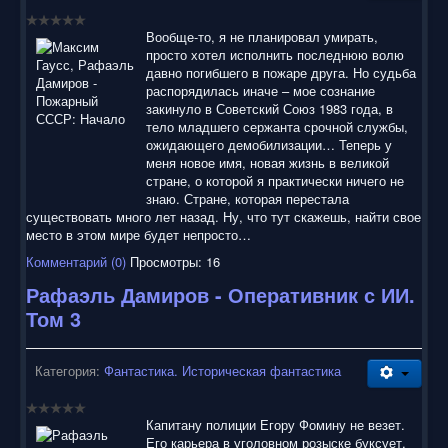
воспользоваться нашим сайтом, найти и скачать нужные
Вам электронные книги бесплатно и без регистрации введя
Вообще-то, я не планировал умирать,
автора, название книги или имя полюбившегося героя в
просто хотел исполнить последнюю волю
строку поиска. На нашем сайте для ознакомления можно
давно погибшего в пожаре друга. Но судьба
бесплатно
скачать
книги
в электронных форматах fb2,
распорядилась иначе – мое сознание
epub, pdf, rtf, txt, читать онлайн или купить лицензионные
закинуло в Советский Союз 1983 года, в
электронные книги. Наш сайт постоянно развивается и
тело младшего сержанта срочной службы,
пополняется. Надеюсь, Вы станете нашим постоянным
ожидающего демобилизации… Теперь у
посетителем.
меня новое имя, новая жизнь в великой
стране, о которой я практически ничего не
знаю. Стране, которая перестала
существовать много лет назад. Ну, что тут скажешь, найти свое
место в этом мире будет непросто…
Комментарий (0)
Просмотры: 16
Рафаэль Дамиров - Оперативник с ИИ.
Том 3
Категория:
Фантастика. Историческая фантастика
Капитану полиции Егору Фомину не везет.
Его карьера в уголовном розыске буксует,