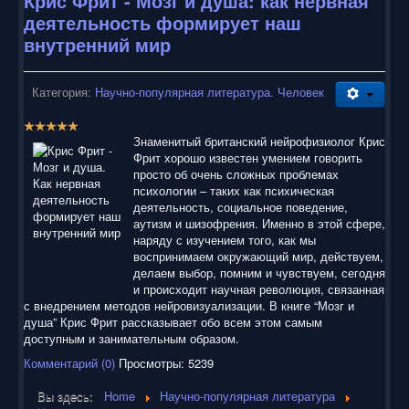
Крис Фрит - Мозг и душа: как нервная
деятельность формирует наш
внутренний мир
Категория:
Научно-популярная литература. Человек
Р
е
Знаменитый британский нейрофизиолог Крис
й
Фрит хорошо известен умением говорить
т
просто об очень сложных проблемах
и
психологии – таких как психическая
н
деятельность, социальное поведение,
г
аутизм и шизофрения. Именно в этой сфере,
:
наряду с изучением того, как мы
воспринимаем окружающий мир, действуем,
5
делаем выбор, помним и чувствуем, сегодня
и происходит научная революция, связанная
/
с внедрением методов нейровизуализации. В книге “Мозг и
душа” Крис Фрит рассказывает обо всем этом самым
5
доступным и занимательным образом.
Комментарий (0)
Просмотры: 5239
Вы здесь:
Home
Научно-популярная литература