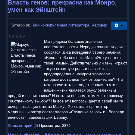
Власть генов: прекрасна как Монро,
умен как Эйнштейн
5
Категория:
Научно-популярная литература. Человек
Мы придаем большое значение
наследственности. Нередко родители даже
ссорятся из-за поведения своего ребенка:
«Весь в тебя пошел». Или: «Это у него от
твоей мамы». Действительно ли гены играют
такую огромную роль и наша жизнь
предопределена набором хромосом,
которые достались нам от родителей? Что
можно считать наследственным, а что в
нашей жизни является обусловленным
средой и воспитанием? И есть ли во всем этом место нашему
собственному выбору? На все эти вопросы дает в своей книге
исчерпывающие ответы Маркус Хенгстшлегер, доктор
медицины и автор бестселлеров «Создание генов» и «Впереди
вечность», завоевавших Европу.
Комментарий (0)
Просмотры: 2875