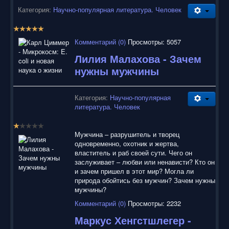
Категория:
Научно-популярная литература. Человек
Р
е
Комментарий (0)
Просмотры: 5057
й
т
Лилия Малахова - Зачем
и
нужны мужчины
н
г
:
Категория:
Научно-популярная
литература. Человек
5
Р
/
е
Мужчина – разрушитель и творец
й
одновременно, охотник и жертва,
5
т
властитель и раб своей сути. Чего он
и
заслуживает – любви или ненависти? Кто он
н
и зачем пришел в этот мир? Могла ли
г
природа обойтись без мужчин? Зачем нужны
:
мужчины?
Комментарий (0)
Просмотры: 2232
1
Маркус Хенгстшлегер -
/