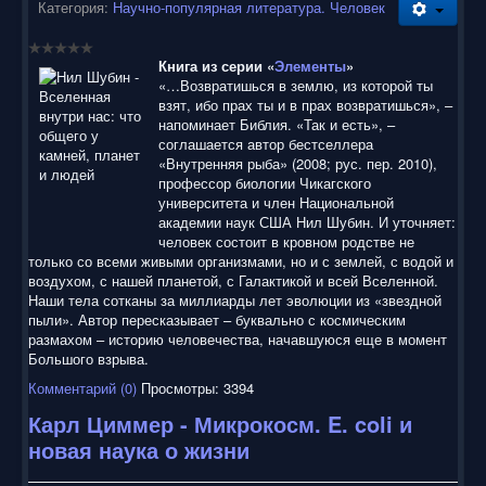
воспользоваться нашим сайтом, найти и скачать нужные
Категория:
Научно-популярная литература. Человек
Вам электронные книги бесплатно и без регистрации введя
автора, название книги или имя полюбившегося героя в
строку поиска. На нашем сайте для ознакомления можно
Книга из серии «
Элементы
»
бесплатно
скачать
книги
в электронных форматах fb2,
«…Возвратишься в землю, из которой ты
epub, pdf, rtf, txt, читать онлайн или купить лицензионные
взят, ибо прах ты и в прах возвратишься», –
электронные книги. Наш сайт постоянно развивается и
напоминает Библия. «Так и есть», –
пополняется. Надеюсь, Вы станете нашим постоянным
соглашается автор бестселлера
посетителем.
«Внутренняя рыба» (2008; рус. пер. 2010),
профессор биологии Чикагского
университета и член Национальной
академии наук США Нил Шубин. И уточняет:
человек состоит в кровном родстве не
только со всеми живыми организмами, но и с землей, с водой и
воздухом, с нашей планетой, с Галактикой и всей Вселенной.
Наши тела сотканы за миллиарды лет эволюции из «звездной
пыли». Автор пересказывает – буквально с космическим
размахом – историю человечества, начавшуюся еще в момент
Большого взрыва.
Комментарий (0)
Просмотры: 3394
Карл Циммер - Микрокосм. E. coli и
новая наука о жизни