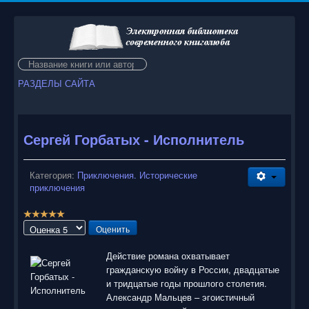
Искать...
РАЗДЕЛЫ САЙТА
Сергей Горбатых - Исполнитель
Категория:
Приключения. Исторические
приключения
Р
е
Пожалуйста,
й
оцените
т
Действие романа охватывает
и
гражданскую войну в России, двадцатые
н
и тридцатые годы прошлого столетия.
г
Александр Мальцев – эгоистичный