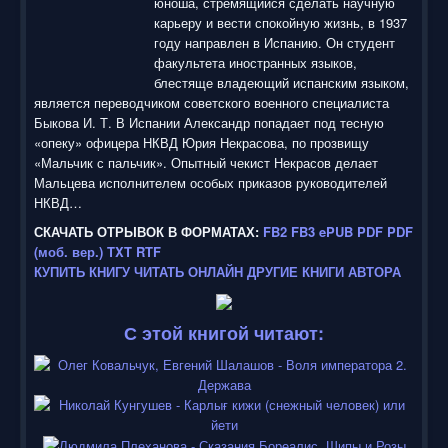
:
юноша, стремящийся сделать научную
карьеру и вести спокойную жизнь, в 1937
5
году направлен в Испанию. Он студент
факультета иностранных языков,
/
блестяще владеющий испанским языком,
является переводчиком советского военного специалиста
5
Быкова И. Т. В Испании Александр попадает под тесную
«опеку» офицера НКВД Юрия Некрасова, по прозвищу
«Мальчик с пальчик». Опытный чекист Некрасов делает
Мальцева исполнителем особых приказов руководителей
НКВД…
СКАЧАТЬ ОТРЫВОК В ФОРМАТАХ:
FB2
FB3
ePUB
PDF
PDF
(моб. вер.)
TXT
RTF
КУПИТЬ КНИГУ
ЧИТАТЬ ОНЛАЙН
ДРУГИЕ КНИГИ АВТОРА
С этой книгой читают: