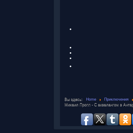
Вы здесь:
Home
Приключения
Михаил Пропп - С аквалангом в Анта