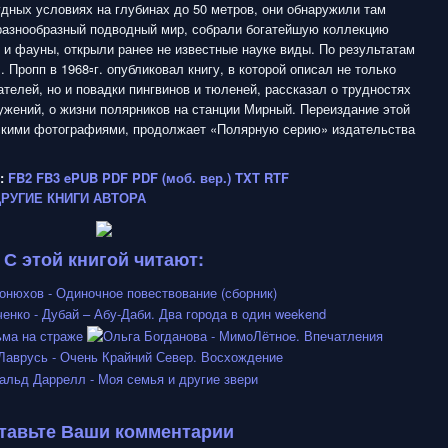
дных условиях на глубинах до 50 метров, они обнаружили там
разнообразный подводный мир, собрали богатейшую коллекцию
и фауны, открыли ранее не известные науке виды. По результатам
. Пропп в 1968▫г. опубликовал книгу, в которой описал не только
телей, но и повадки пингвинов и тюленей, рассказал о трудностях
жений, о жизни полярников на станции Мирный. Переиздание этой
рскими фотографиями, продолжает «Полярную серию» издательства
:
FB2
FB3
ePUB
PDF
PDF (моб. вер.)
TXT
RTF
ДРУГИЕ КНИГИ АВТОРА
С этой книгой читают:
тавьте Ваши комментарии