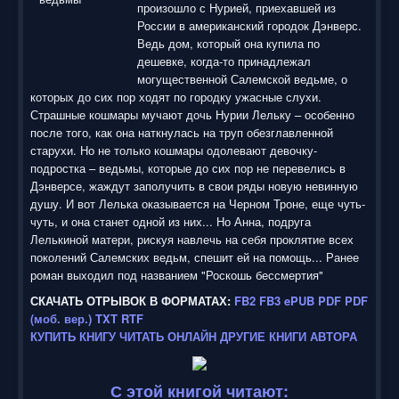
произошло с Нурией, приехавшей из
России в американский городок Дэнверс.
Ведь дом, который она купила по
дешевке, когда-то принадлежал
могущественной Салемской ведьме, о
которых до сих пор ходят по городку ужасные слухи.
Страшные кошмары мучают дочь Нурии Лельку – особенно
после того, как она наткнулась на труп обезглавленной
старухи. Но не только кошмары одолевают девочку-
подростка – ведьмы, которые до сих пор не перевелись в
Дэнверсе, жаждут заполучить в свои ряды новую невинную
душу. И вот Лелька оказывается на Черном Троне, еще чуть-
чуть, и она станет одной из них... Но Анна, подруга
Лелькиной матери, рискуя навлечь на себя проклятие всех
поколений Салемских ведьм, спешит ей на помощь... Ранее
роман выходил под названием "Роскошь бессмертия"
СКАЧАТЬ ОТРЫВОК В ФОРМАТАХ:
FB2
FB3
ePUB
PDF
PDF
(моб. вер.)
TXT
RTF
КУПИТЬ КНИГУ
ЧИТАТЬ ОНЛАЙН
ДРУГИЕ КНИГИ АВТОРА
С этой книгой читают: