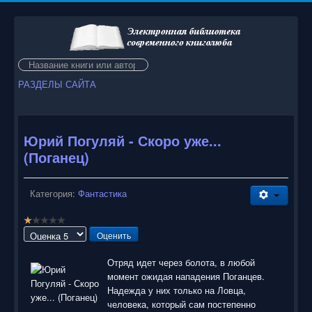
Искать...
РАЗДЕЛЫ САЙТА
Юрий Погуляй - Скоро уже...
(Поганец)
Категория:
Фантастика
Р
е
Пожалуйста,
й
оцените
т
Отряд идет через болота, в любой
и
момент ожидая нападения Поганцев.
н
Надежда у них только на Ловца,
г
человека, который сам постепенно